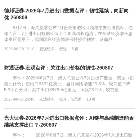
德邦证券-2026年7月进出口数据点评：韧性延续，向新向
优-260808
8月7日，海关总署公布7月份我国进出口领域主要经济指标。总
体而言，7月进出口数据延续上半年高增长趋势，在全球经济增长总
体承压背景下，我国国际经济循环保持较强韧性。从商品…
2026-08-08 12:18
宏观经济
程强
5 页
财通证券-宏观点评：关注出口价格的韧性-260807
事件：2026年8月7日，海关总署公布7月进出口数据。我国（以
美元计价）进出口6832亿美元，当月同比增速25.3%，较前值下降
5.3个百分点。其中出口3978.5亿美元、同比23.9%，较前值…
2026-08-07 23:48
宏观经济
张伟，任思雨
10 页
光大证券-2026年7月进出口数据点评：AI链与高端制造能否
继续支撑出口？-260807
事件： 2026年8月7日，海关总署发布2026年7月进出口数