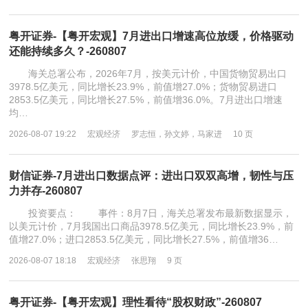
粤开证券-【粤开宏观】7月进出口增速高位放缓，价格驱动
还能持续多久？-260807
海关总署公布，2026年7月，按美元计价，中国货物贸易出口
3978.5亿美元，同比增长23.9%，前值增27.0%；货物贸易进口
2853.5亿美元，同比增长27.5%，前值增36.0%。7月进出口增速
均…
2026-08-07 19:22
宏观经济
罗志恒，孙文婷，马家进
10 页
财信证券-7月进出口数据点评：进出口双双高增，韧性与压
力并存-260807
投资要点： 事件：8月7日，海关总署发布最新数据显示，
以美元计价，7月我国出口商品3978.5亿美元，同比增长23.9%，前
值增27.0%；进口2853.5亿美元，同比增长27.5%，前值增36…
2026-08-07 18:18
宏观经济
张思翔
9 页
粤开证券-【粤开宏观】理性看待“股权财政”-260807