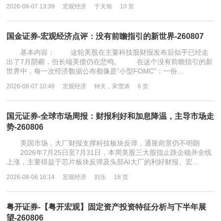
2026-08-07 13:39
宏观经济
于天旭
10 页
国金证券-宏观经济点评：没有前瞻指引的新世界-260807
基本内容： 这轮美股在主要科技股财报发布后似乎已经走
出了7月阴霾，但长端美债仍在悲鸣。 在这个没有前瞻指引的新
世界中，每一次经济数据公布都像是“小型FOMC”：一份…
2026-08-07 10:48
宏观经济
钟天，宋雪涛
6 页
国元证券-全球市场周报：财报利好和加息降温，主导市场走
势-260806
美国市场，大厂财报支撑科技板块反弹，通胀前景仍不明朗
2026年7月25日至7月31日，本周美股三大股指止跌企稳并全线
上涨，主要得益于芯片板块反弹及头部AI大厂的利好财报。宏…
2026-08-06 16:14
宏观经济
刘乐
18 页
粤开证券-【粤开宏观】固定资产投资特征分析与下半年展
望-260806