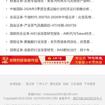
财通证券-宏观专题报告：黄金为何再次与其他资产脱钩-260726
中银国际-2026年2季度交通运输行业经济运行前瞻分析：地缘冲突致航运和航空景气度分化，交通基础设施板块总体呈现稳健特征-260724
东吴证券-宁德时代-300750-2026年中报点评：出货高增业绩稳健，回购彰显龙头信心-260726
国金证券-产业景气高频跟踪~07/26期-260726
国联民生证券-AI行业深度研究报告：AI时代与Token经济，从技术符号到数字石油-260801
国投证券-聚氨酯行业深度：东升西落格局深化，供需紧平衡驱动盈利修复-260804
招商证券-创新药行业深度研究：RAS靶向治疗，四十年不可成药的终结，与终结之后的治疗格局演化-260805
友情链接：
慧云研
广州入户
潍坊货架
铝粉
日化香精
千年教育
客服Email：huiyunyan2021@126.com
Copyright©2018-2026 HUIYUNYAN.COM 备案序号：
冀ICP备18028519号-3