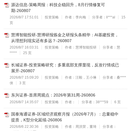
源达信息-策略周报：科技企稳回升，8月行情修复可
期-260807
2026/8/7 17:51:01
投资策略
作者：李向梅
分享者：ll***al
15
页
慧博智能投研-慧博研报炼金之研报头条精华：AI基建投资，
从理想到现实还有多远？-260807
2026/8/7 16:03:31
投资策略
作者：慧博智能投研
分享者：慧
*****
25 页
长城证券-投资策略研究：多重底部支撑显现，反攻行情或已
展开-260807
2026/8/7 15:09:20
投资策略
作者：汪毅，王小琳
分享者：桑****
侠
3 页
东兴证券-首席周观点：2026年第31周-260806
2026/8/7 14:35:07
投资策略
作者：
分享者：38***59
6 页
国泰海通证券-区域经济观察月报（2026年7月）：总量稳中
提质，K型分化延续-260806
2026/8/6 22:30:36
投资策略
作者：周洪荣，董琦
分享者：