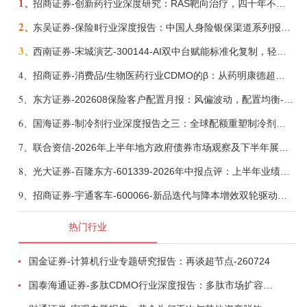
1、
招商证券-创新药行业深度研究：RAS靶向治疗，四十年不可成药的终结，与终结之后的治疗格局演化-260805
2、
东吴证券-保险Ⅱ行业深度报告：中国人身险银保渠道系列报告二，他山之石，可以攻玉-260806
3、
西南证券-宋城演艺-300144-AI双中台赋能标准化复制，轻重资产双轮打开文旅成长新空间-260731
4、
招商证券-消费品/生物医药行业CDMO的β：从药明康德超预期，看好中国CDMO头部公司成长空间-260805
5、
东方证券-202608保险客户配置月报：风偏波动，配置均衡-260807
6、
国海证券-制冷剂行业深度报告之三：全球配额重塑制冷剂价值，AI材料开启氟化工新时代-260806
7、
联合资信-2026年上半年地方政府债券市场观察及下半年展望：积极财政政策提质增效，地方债务迈向长效治理-260806
8、
光大证券-百隆东方-601339-2026年中报点评：上半年业绩表现高增，国内外产能均有亮眼表现-260807
9、
招商证券-宇通客车-600066-新品迭代与降本增效双轮驱动，海外市场放量可期-260805
热门行业
国金证券-计算机行业专题研究报告：再谈超节点-260724
国泰海通证券-多肽CDMO行业深度报告：多肽市场扩容带动CDMO产能扩建-260727