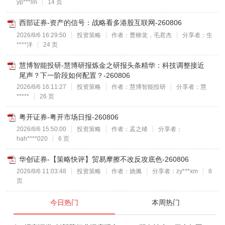
yp***lm
14 页
西部证券-资产的信号：战略看多港股互联网-260806
2026/8/6 16:29:50
投资策略
作者：曹柳龙，毛君杰
分享者：生
****洋
24 页
慧博智能投研-慧博研报炼金之研报头条精华：科技调整接近
尾声？下一阶段如何配置？-260806
2026/8/6 16:11:27
投资策略
作者：慧博智能投研
分享者：慧
*****
26 页
粤开证券-粤开市场日报-260806
2026/8/6 15:50:00
投资策略
作者：孟之绪
分享者：
hah****020
6 页
华创证券-【策略快评】贸易摩擦不改反攻底色-260806
2026/8/6 11:03:48
投资策略
作者：姚佩
分享者：zy***xm
8
页
今日热门
本周热门