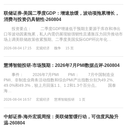
联储证券-美国二季度GDP：增速放缓，波动项拖累增长，
消费与投资仍具韧性-260804
投资要点： 二季度GDP增速低于预期主要源于库存和净出
口等波动因素拖累，私人内需仍展现较强韧性且通胀压力回升推动市
场上调美联储政策收紧预期。二季度美国实际GDP环比年化…
2026-08-04 17:15
宏观经济
魏争
15 页
慧博智能投研-市场预期：2026年7月PMI数据点评-260804
事件： 2026年7月PMI PMI： 7月中国制造业
PMI、非制造业商务活动指数和综合PMI产出指数分别为49.2%、
49.0%和49.3%，较上月回落1.1、1.2和1.3个百分点。 国泰
海…
2026-08-04 16:57
宏观经济
慧博智能投研
1 页
中邮证券-海外宏观周报：美联储暂缓行动，可信度风险升
温-260804