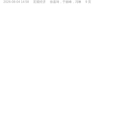
2026-08-04 14:58
宏观经济
徐嘉琦，于丽峰，冯琳
9 页
太平洋证券-政治局会议解读（2026.7）：动能向新与边际
宽松“两手抓”-260730
7月政治局会议高度评价上半年经济“动能向新、结构向优”，在
此基础上要求“加快推进新旧动能转换”，“积极推动前沿技术突破”。
2026年二季度，在美伊冲突反复、国际能源价格中…
2026-08-04 13:42
宏观经济
秦泰
4 页
北京大学国民经济研究中心-预测报告：调结构去产能，经济
总量暂时回调-260804
要点 制造业景气回落工业增速小幅放缓 收入预期不
变，消费额增速继续低位前行 “反内卷”去产能，投资增速或继续
低位前行 低基数叠加高技术产品出口上涨，出口…
2026-08-04 11:47
宏观经济
蔡含篇
14 页
威廉·布莱尔-经济周刊：数字中的诗（英译中）-260731