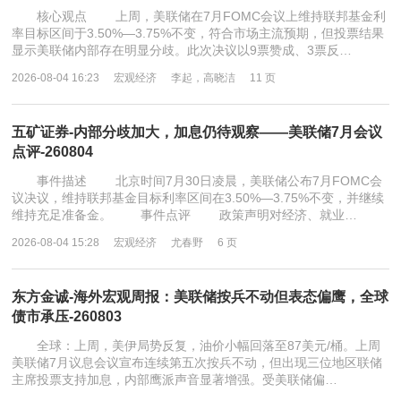
核心观点 上周，美联储在7月FOMC会议上维持联邦基金利
率目标区间于3.50%—3.75%不变，符合市场主流预期，但投票结果
显示美联储内部存在明显分歧。此次决议以9票赞成、3票反…
2026-08-04 16:23
宏观经济
李起，高晓洁
11 页
五矿证券-内部分歧加大，加息仍待观察——美联储7月会议
点评-260804
事件描述 北京时间7月30日凌晨，美联储公布7月FOMC会
议决议，维持联邦基金目标利率区间在3.50%—3.75%不变，并继续
维持充足准备金。 事件点评 政策声明对经济、就业…
2026-08-04 15:28
宏观经济
尤春野
6 页
东方金诚-海外宏观周报：美联储按兵不动但表态偏鹰，全球
债市承压-260803
全球：上周，美伊局势反复，油价小幅回落至87美元/桶。上周
美联储7月议息会议宣布连续第五次按兵不动，但出现三位地区联储
主席投票支持加息，内部鹰派声音显著增强。受美联储偏…