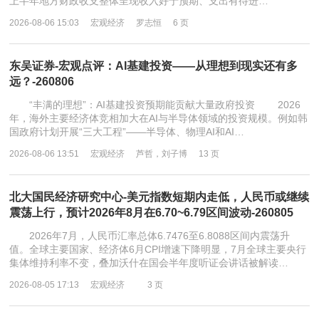
上半年地方财政收支整体呈现收入好于预期、支出有待进…
2026-08-06 15:03
宏观经济
罗志恒
6 页
东吴证券-宏观点评：AI基建投资——从理想到现实还有多
远？-260806
“丰满的理想”：AI基建投资预期能贡献大量政府投资 2026
年，海外主要经济体竞相加大在AI与半导体领域的投资规模。例如韩
国政府计划开展“三大工程”——半导体、物理AI和AI…
2026-08-06 13:51
宏观经济
芦哲，刘子博
13 页
北大国民经济研究中心-美元指数短期内走低，人民币或继续
震荡上行，预计2026年8月在6.70~6.79区间波动-260805
2026年7月，人民币汇率总体6.7476至6.8088区间内震荡升
值。全球主要国家、经济体6月CPI增速下降明显，7月全球主要央行
集体维持利率不变，叠加沃什在国会半年度听证会讲话被解读…
2026-08-05 17:13
宏观经济
3 页