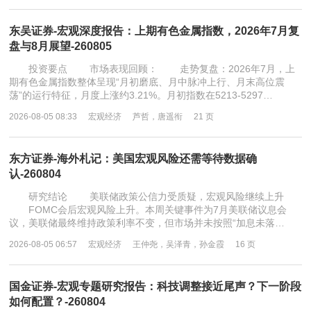
东吴证券-宏观深度报告：上期有色金属指数，2026年7月复
盘与8月展望-260805
投资要点 市场表现回顾： 走势复盘：2026年7月，上
期有色金属指数整体呈现“月初磨底、月中脉冲上行、月末高位震
荡”的运行特征，月度上涨约3.21%。月初指数在5213-5297…
2026-08-05 08:33
宏观经济
芦哲，唐遥衔
21 页
东方证券-海外札记：美国宏观风险还需等待数据确
认-260804
研究结论 美联储政策公信力受质疑，宏观风险继续上升
FOMC会后宏观风险上升。本周关键事件为7月美联储议息会
议，美联储最终维持政策利率不变，但市场并未按照“加息未落…
2026-08-05 06:57
宏观经济
王仲尧，吴泽青，孙金霞
16 页
国金证券-宏观专题研究报告：科技调整接近尾声？下一阶段
如何配置？-260804