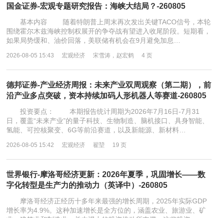
国金证券-宏观专题研究报告：海峡大结局？-260805
基本内容 随着特朗普上周末再次发出关键TACO信号，本轮
围绕霍尔木兹海峡控制权展开的争夺战有望进入收尾阶段。短期看，
如果局势缓和、油价回落，美联储有机会在9月避免加息…
2026-08-05 15:43
宏观经济
宋雪涛，赵宏鹤
4 页
德邦证券-产业经济周报：未来产业双周观察（第二期），前
沿产业多点突破，资本持续加码人形机器人等赛道-260805
投资要点： 本期报告统计周期为2026年7月16日-7月31
日，覆盖“未来产业”的量子科技、生物制造、脑机接口、具身智能、
氢能、可控核聚变、6G等前沿赛道，以及新能源、新材料…
2026-08-05 15:42
宏观经济
翟堃
19 页
世界银行-摩洛哥经济更新：2026年夏季，巩固增长——数
字化转型是生产力的推动力（英译中）-260805
摩洛哥经济正经历十多年来最强的增长周期，2025年实际GDP
增长率为4.9%。这种加速增长是全方位的，涵盖农业、旅游业、矿