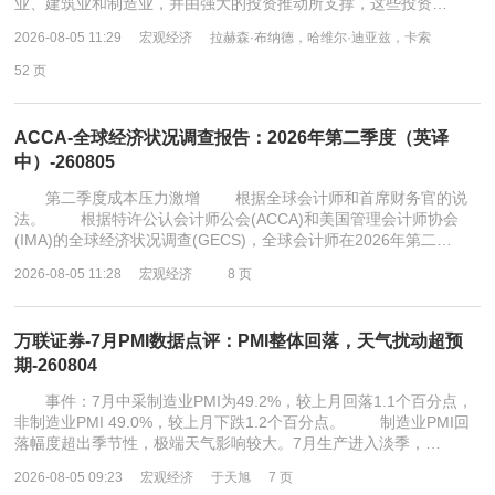
业、建筑业和制造业，并由强大的投资推动所支撑，这些投资…
2026-08-05 11:29
宏观经济
拉赫森·布纳德，哈维尔·迪亚兹，卡索
52 页
ACCA-全球经济状况调查报告：2026年第二季度（英译
中）-260805
第二季度成本压力激增 根据全球会计师和首席财务官的说
法。 根据特许公认会计师公会(ACCA)和美国管理会计师协会
(IMA)的全球经济状况调查(GECS)，全球会计师在2026年第二…
2026-08-05 11:28
宏观经济
8 页
万联证券-7月PMI数据点评：PMI整体回落，天气扰动超预
期-260804
事件：7月中采制造业PMI为49.2%，较上月回落1.1个百分点，
非制造业PMI 49.0%，较上月下跌1.2个百分点。 制造业PMI回
落幅度超出季节性，极端天气影响较大。7月生产进入淡季，…
2026-08-05 09:23
宏观经济
于天旭
7 页