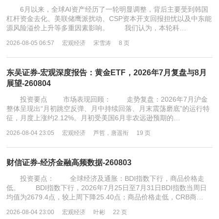
6月以来，全球AI资产经历了一轮明显调整，背后主要受到韩国
杠杆资金去化、美联储鹰派扰动、CSP资本开支回报担忧以及中东能
源风险溢价上升等多重因素影响。 我们认为，本轮科…
2026-08-05 06:57
宏观经济
宋雪涛
8 页
东吴证券-宏观深度报告：黄金ETF，2026年7月复盘与8月
展望-260804
投资要点 市场表现回顾： 走势复盘：2026年7月沪金
整体呈现出“月初跳空反弹、月中持续回落、月末震荡磨底”的运行特
征，月度上涨约2.12%。月初受美国6月非农远逊预期的…
2026-08-04 23:05
宏观经济
芦哲，唐遥衔
19 页
财信证券-经济金融高频数据-260803
投资要点： 全球经济及通胀：BDI指数下行，商品价格走
低。 BDI指数下行，2026年7月25日至7月31日BDI指数当周日
均值为2679.4点，较上周下降25.40点；商品价格走低，CRB商…
2026-08-04 23:00
宏观经济
叶彬
22 页