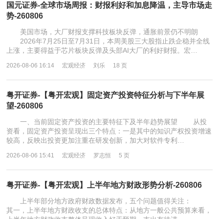
国元证券-全球市场周报：财报利好和加息降温，主导市场走
势-260806
美国市场，大厂财报支撑科技板块反弹，通胀前景仍不明朗
2026年7月25日至7月31日，本周美股三大股指止跌企稳并全线
上涨，主要得益于芯片板块反弹及头部AI大厂的利好财报。宏…
2026-08-06 16:14
宏观经济
刘乐
18 页
粤开证券-【粤开宏观】固定资产投资特征分析与下半年展
望-260806
一、当前固定资产投资的主要特征下及半年趋势展望 从投
资看，固定资产投资呈现出三个特点：一是其中的知识产权投资增速
较高，反映出投资更加注重在研发创新，加大对软件专利…
2026-08-06 15:41
宏观经济
罗志恒
5 页
粤开证券-【粤开宏观】上半年地方财政形势分析-260806
上半年部分地方政府财政数据发布，五个问题值得关注：
其一，上半年地方财政收支的总体特点：从地方一般公共预算来看，