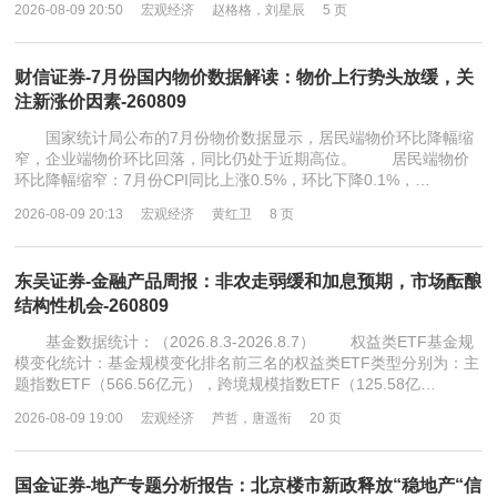
2026-08-09 20:50
宏观经济
赵格格，刘星辰
5 页
财信证券-7月份国内物价数据解读：物价上行势头放缓，关
注新涨价因素-260809
国家统计局公布的7月份物价数据显示，居民端物价环比降幅缩
窄，企业端物价环比回落，同比仍处于近期高位。 居民端物价
环比降幅缩窄：7月份CPI同比上涨0.5%，环比下降0.1%，…
2026-08-09 20:13
宏观经济
黄红卫
8 页
东吴证券-金融产品周报：非农走弱缓和加息预期，市场酝酿
结构性机会-260809
基金数据统计：（2026.8.3-2026.8.7） 权益类ETF基金规
模变化统计：基金规模变化排名前三名的权益类ETF类型分别为：主
题指数ETF（566.56亿元），跨境规模指数ETF（125.58亿…
2026-08-09 19:00
宏观经济
芦哲，唐遥衔
20 页
国金证券-地产专题分析报告：北京楼市新政释放“稳地产“信