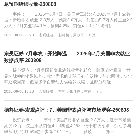
息预期继续收敛-260808
事件： 2026年8月7日，美国劳工部公布2026年7月非农数
据：新增非农就业-2.3万人，预期8.0万人，前值由5.7万人修正至2.0
万人；7月失业率4.1%，预期4.2%，前值4.2%；平均时薪…
2026-08-08 20:23
宏观经济
赵格格，周欣平
8 页
东吴证券-7月非农：开始降温——2026年7月美国非农就业
数据点评-260808
核心观点：7月美国新增非农就业意外转负，除季节性噪音、世
界杯脉冲的消退以外，就业需求的走弱具有广泛性；与此同时，失业
率延续回落，但更多来自劳动力供给的收缩，且部分与近…
2026-08-08 17:28
宏观经济
芦哲，张佳炜，韦祎
7 页
德邦证券-宏观点评：7月美国非农点评与市场观察-260808
投资要点： 事件：美国7月非农就业-2.3万人，低于市场预
期的+8万；失业率从前值4.2%降至4.1%，低于市场预期；劳动参与
率从6月的61.5%进一步降至61.4%。 解读： 第一…