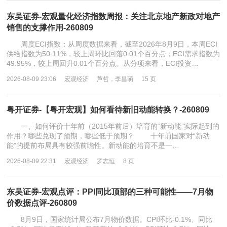
东吴证券-宏观量化经济指数周报：关注北京地产新政对地产
销售的支撑作用-260809
周度ECI指数：从周度数据来看，截至2026年8月9日，本周ECI
供给指数为50.11%，较上周环比回落0.01个百分点；ECI需求指数为
49.95%，较上周回升0.01个百分点。从分项来看，ECI投资…
2026-08-09 23:06
宏观经济
芦哲，李昌萌
15 页
粤开证券-【粤开宏观】如何看待新旧动能转换？-260809
一、如何评价十年前（2015年前后）培育的“新动能”实际起到的
作用？哪些兑现了预期，哪些低于预期？ 十年前国家对“新动
能”的提前布局具有较强前瞻性。新动能的培育不是一…
2026-08-09 22:31
宏观经济
罗志恒
8 页
东吴证券-宏观点评：PPI同比顶部的三种可能性——7月物
价数据点评-260809
8月9日，国家统计局公布7月物价数据。CPI环比-0.1%、同比