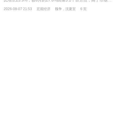
比增长23.9%，较6月的27.0%回落3.1个百分点，高于市场…
2026-08-07 21:53
宏观经济
魏争，沈夏宜
6 页
西南证券-宏观周报（8.3~8.7）：央企焕新布局低空经济，
美日实施联合汇市干预-260807
一周大事记 国内：资本市场制度型开放提速，央企产业焕
新加码低空经济。8月1日，央行召开2026年下半年工作会议，宏观
政策“发力提效”的基调下，若经济复苏动能继续偏弱，三…
2026-08-07 19:23
宏观经济
叶凡
14 页
粤开证券-【粤开宏观】7月进出口增速高位放缓，价格驱动
还能持续多久？-260807
海关总署公布，2026年7月，按美元计价，中国货物贸易出口
3978.5亿美元，同比增长23.9%，前值增27.0%；货物贸易进口
2853.5亿美元，同比增长27.5%，前值增36.0%。7月进出口增速
均…
2026-08-07 19:22
宏观经济
罗志恒，孙文婷，马家进
10 页