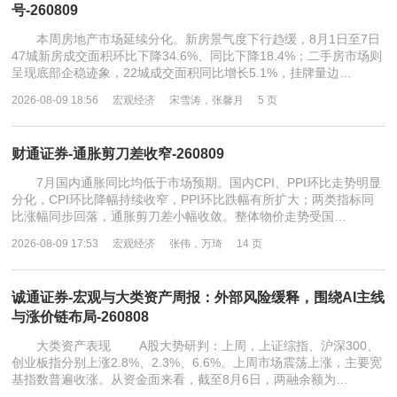
号-260809
本周房地产市场延续分化。新房景气度下行趋缓，8月1日至7日
47城新房成交面积环比下降34.6%、同比下降18.4%；二手房市场则
呈现底部企稳迹象，22城成交面积同比增长5.1%，挂牌量边…
2026-08-09 18:56
宏观经济
宋雪涛，张馨月
5 页
财通证券-通胀剪刀差收窄-260809
7月国内通胀同比均低于市场预期。国内CPI、PPI环比走势明显
分化，CPI环比降幅持续收窄，PPI环比跌幅有所扩大；两类指标同
比涨幅同步回落，通胀剪刀差小幅收敛。整体物价走势受国…
2026-08-09 17:53
宏观经济
张伟，万琦
14 页
诚通证券-宏观与大类资产周报：外部风险缓释，围绕AI主线
与涨价链布局-260808
大类资产表现 A股大势研判：上周，上证综指、沪深300、
创业板指分别上涨2.8%、2.3%、6.6%。上周市场震荡上涨，主要宽
基指数普遍收涨。从资金面来看，截至8月6日，两融余额为…