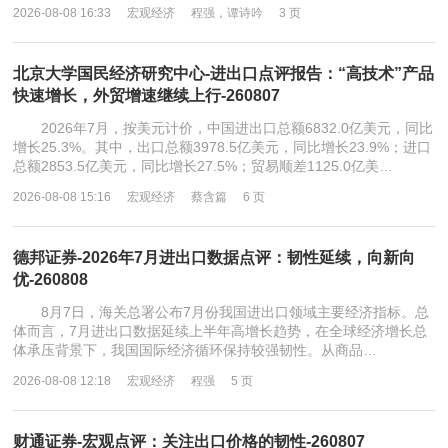
2026-08-08 16:33
宏观经济
程强，谭诗吟
3 页
北京大学国民经济研究中心-进出口点评报告：“高技术”产品
快速增长，外贸增速继续上行-260807
2026年7月，按美元计价，中国进出口总额6832.0亿美元，同比
增长25.3%。其中，出口总额3978.5亿美元，同比增长23.9%；进口
总额2853.5亿美元，同比增长27.5%；贸易顺差1125.0亿美…
2026-08-08 15:16
宏观经济
蔡含篇
6 页
德邦证券-2026年7月进出口数据点评：韧性延续，向新向
优-260808
8月7日，海关总署公布7月份我国进出口领域主要经济指标。总
体而言，7月进出口数据延续上半年高增长趋势，在全球经济增长总
体承压背景下，我国国际经济循环保持较强韧性。从商品…
2026-08-08 12:18
宏观经济
程强
5 页
财通证券-宏观点评：关注出口价格的韧性-260807