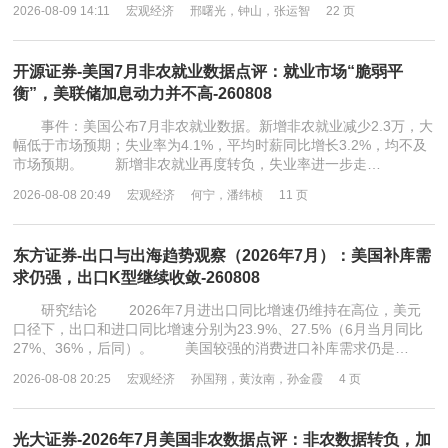
2026-08-09 14:11
宏观经济
邢曙光，钟山，张运智
22 页
开源证券-美国7月非农就业数据点评：就业市场“脆弱平
衡”，美联储加息动力并不高-260808
事件：美国公布7月非农就业数据。新增非农就业减少2.3万，大
幅低于市场预期；失业率为4.1%，平均时薪同比增长3.2%，均不及
市场预期。 新增非农就业再度转负，失业率进一步走…
2026-08-08 20:49
宏观经济
何宁，潘纬桢
11 页
东方证券-出口与出海趋势观察（2026年7月）：美国补库需
求仍强，出口K型继续收敛-260808
研究结论 2026年7月进出口同比增速仍维持在高位，美元
口径下，出口和进口同比增速分别为23.9%、27.5%（6月当月同比
27%、36%，后同）。 美国较强的消费进口补库需求仍是…
2026-08-08 20:25
宏观经济
孙国翔，黄汝南，孙金霞
4 页
光大证券-2026年7月美国非农数据点评：非农数据转负，加