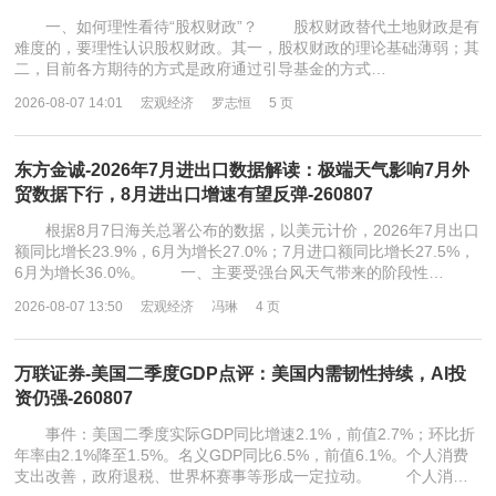
一、如何理性看待“股权财政”？ 股权财政替代土地财政是有
难度的，要理性认识股权财政。其一，股权财政的理论基础薄弱；其
二，目前各方期待的方式是政府通过引导基金的方式…
2026-08-07 14:01
宏观经济
罗志恒
5 页
东方金诚-2026年7月进出口数据解读：极端天气影响7月外
贸数据下行，8月进出口增速有望反弹-260807
根据8月7日海关总署公布的数据，以美元计价，2026年7月出口
额同比增长23.9%，6月为增长27.0%；7月进口额同比增长27.5%，
6月为增长36.0%。 一、主要受强台风天气带来的阶段性…
2026-08-07 13:50
宏观经济
冯琳
4 页
万联证券-美国二季度GDP点评：美国内需韧性持续，AI投
资仍强-260807
事件：美国二季度实际GDP同比增速2.1%，前值2.7%；环比折
年率由2.1%降至1.5%。名义GDP同比6.5%，前值6.1%。个人消费
支出改善，政府退税、世界杯赛事等形成一定拉动。 个人消…