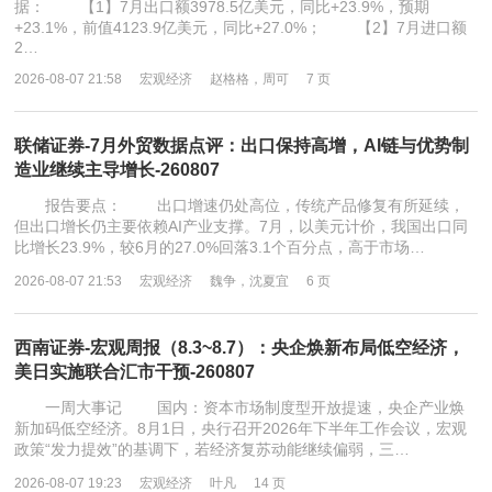
据： 【1】7月出口额3978.5亿美元，同比+23.9%，预期
+23.1%，前值4123.9亿美元，同比+27.0%； 【2】7月进口额
2…
2026-08-07 21:58
宏观经济
赵格格，周可
7 页
联储证券-7月外贸数据点评：出口保持高增，AI链与优势制
造业继续主导增长-260807
报告要点： 出口增速仍处高位，传统产品修复有所延续，
但出口增长仍主要依赖AI产业支撑。7月，以美元计价，我国出口同
比增长23.9%，较6月的27.0%回落3.1个百分点，高于市场…
2026-08-07 21:53
宏观经济
魏争，沈夏宜
6 页
西南证券-宏观周报（8.3~8.7）：央企焕新布局低空经济，
美日实施联合汇市干预-260807
一周大事记 国内：资本市场制度型开放提速，央企产业焕
新加码低空经济。8月1日，央行召开2026年下半年工作会议，宏观
政策“发力提效”的基调下，若经济复苏动能继续偏弱，三…
2026-08-07 19:23
宏观经济
叶凡
14 页