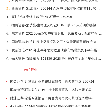
东吴证券-保险Ⅱ行业深度报告：中国人身险银保渠道系列报告二，他山之石，可以攻玉-260806
3、
西南证券-宋城演艺-300144-AI双中台赋能标准化复制，轻重资产双轮打开文旅成长新空间-260731
4、
嘉世咨询-宠物主粮行业简析报告-260806
5、
招商证券-消费品/生物医药行业CDMO的β：从药明康德超预期，看好中国CDMO头部公司成长空间-260805
6、
东方证券-202608保险客户配置月报：风偏波动，配置均衡-260807
7、
国海证券-制冷剂行业深度报告之三：全球配额重塑制冷剂价值，AI材料开启氟化工新时代-260806
8、
联合资信-2026年上半年地方政府债券市场观察及下半年展望：积极财政政策提质增效，地方债务迈向长效治理-260806
9、
光大证券-百隆东方-601339-2026年中报点评：上半年业绩表现高增，国内外产能均有亮眼表现-260807
热门行业
国金证券-计算机行业专题研究报告：再谈超节点-260724
国泰海通证券-多肽CDMO行业深度报告：多肽市场扩容带动CDMO产能扩建-260727
财通证券-宏观专题报告：黄金为何再次与其他资产脱钩-260726
中银国际-2026年2季度交通运输行业经济运行前瞻分析：地缘冲突致航运和航空景气度分化，交通基础设施板块总体呈现稳健特征-260724