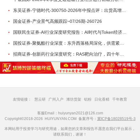
东吴证券-宁德时代-300750-2026年中报点评：出货高增业绩稳健，回购彰显龙头信心-260726
国金证券-产业景气高频跟踪~07/26期-260726
国联民生证券-AI行业深度研究报告：AI时代与Token经济，从技术符号到数字石油-260801
国投证券-聚氨酯行业深度：东升西落格局深化，供需紧平衡驱动盈利修复-260804
招商证券-创新药行业深度研究：RAS靶向治疗，四十年不可成药的终结，与终结之后的治疗格局演化-260805
友情链接：
慧云研
广州入户
潍坊货架
铝粉
日化香精
千年教育
客服Email：huiyunyan2021@126.com
Copyright©2018-2026 HUIYUNYAN.COM 备案序号：
冀ICP备18028519号-3
本网站用于投资学习与研究用途，如果您的文章和报告不愿意在我们平台展示，
请联系我们，谢谢！