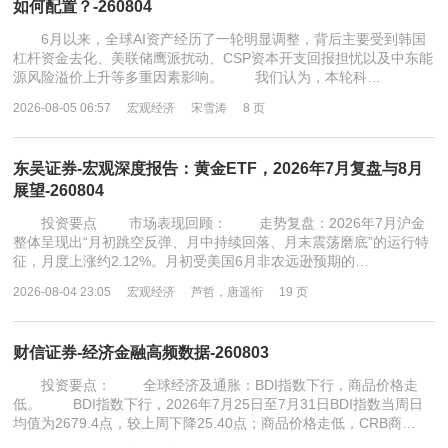
如何配置？-260804
6月以来，全球AI资产经历了一轮明显调整，背后主要受到韩国
杠杆资金去化、美联储鹰派扰动、CSP资本开支回报担忧以及中东能
源风险溢价上升等多重因素影响。 我们认为，本轮科…
2026-08-05 06:57
宏观经济
宋雪涛
8 页
东吴证券-宏观深度报告：黄金ETF，2026年7月复盘与8月
展望-260804
投资要点 市场表现回顾： 走势复盘：2026年7月沪金
整体呈现出“月初跳空反弹、月中持续回落、月末震荡磨底”的运行特
征，月度上涨约2.12%。月初受美国6月非农远逊预期的…
2026-08-04 23:05
宏观经济
芦哲，唐遥衔
19 页
财信证券-经济金融高频数据-260803
投资要点： 全球经济及通胀：BDI指数下行，商品价格走
低。 BDI指数下行，2026年7月25日至7月31日BDI指数当周日
均值为2679.4点，较上周下降25.40点；商品价格走低，CRB商…