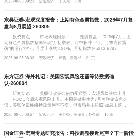
2026-08-05 09:23
宏观经济
于天旭
7 页
东吴证券-宏观深度报告：上期有色金属指数，2026年7月复
盘与8月展望-260805
投资要点 市场表现回顾： 走势复盘：2026年7月，上
期有色金属指数整体呈现“月初磨底、月中脉冲上行、月末高位震
荡”的运行特征，月度上涨约3.21%。月初指数在5213-5297…
2026-08-05 08:33
宏观经济
芦哲，唐遥衔
21 页
东方证券-海外札记：美国宏观风险还需等待数据确
认-260804
研究结论 美联储政策公信力受质疑，宏观风险继续上升
FOMC会后宏观风险上升。本周关键事件为7月美联储议息会
议，美联储最终维持政策利率不变，但市场并未按照“加息未落…
2026-08-05 06:57
宏观经济
王仲尧，吴泽青，孙金霞
16 页
国金证券-宏观专题研究报告：科技调整接近尾声？下一阶段