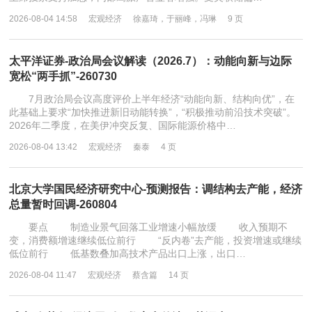
2026-08-04 14:58
宏观经济
徐嘉琦，于丽峰，冯琳
9 页
太平洋证券-政治局会议解读（2026.7）：动能向新与边际
宽松“两手抓”-260730
7月政治局会议高度评价上半年经济“动能向新、结构向优”，在
此基础上要求“加快推进新旧动能转换”，“积极推动前沿技术突破”。
2026年二季度，在美伊冲突反复、国际能源价格中…
2026-08-04 13:42
宏观经济
秦泰
4 页
北京大学国民经济研究中心-预测报告：调结构去产能，经济
总量暂时回调-260804
要点 制造业景气回落工业增速小幅放缓 收入预期不
变，消费额增速继续低位前行 “反内卷”去产能，投资增速或继续
低位前行 低基数叠加高技术产品出口上涨，出口…
2026-08-04 11:47
宏观经济
蔡含篇
14 页