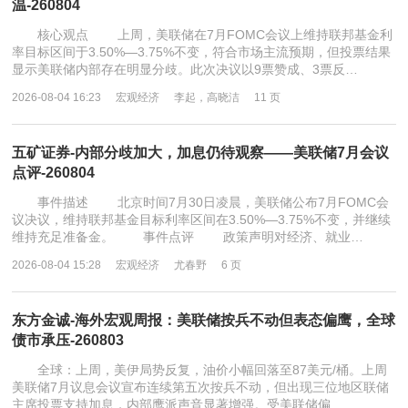
温-260804
核心观点 上周，美联储在7月FOMC会议上维持联邦基金利
率目标区间于3.50%—3.75%不变，符合市场主流预期，但投票结果
显示美联储内部存在明显分歧。此次决议以9票赞成、3票反…
2026-08-04 16:23
宏观经济
李起，高晓洁
11 页
五矿证券-内部分歧加大，加息仍待观察——美联储7月会议
点评-260804
事件描述 北京时间7月30日凌晨，美联储公布7月FOMC会
议决议，维持联邦基金目标利率区间在3.50%—3.75%不变，并继续
维持充足准备金。 事件点评 政策声明对经济、就业…
2026-08-04 15:28
宏观经济
尤春野
6 页
东方金诚-海外宏观周报：美联储按兵不动但表态偏鹰，全球
债市承压-260803
全球：上周，美伊局势反复，油价小幅回落至87美元/桶。上周
美联储7月议息会议宣布连续第五次按兵不动，但出现三位地区联储
主席投票支持加息，内部鹰派声音显著增强。受美联储偏…