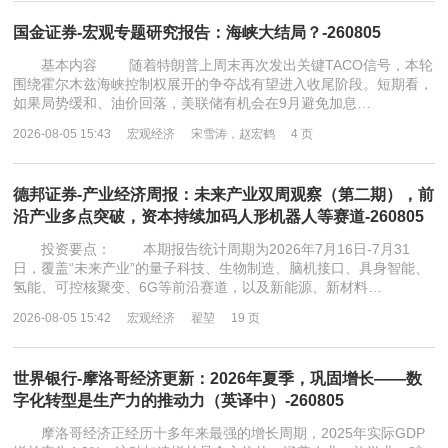
国金证券-宏观专题研究报告：海峡大结局？-260805
基本内容 随着特朗普上周末再次发出关键TACO信号，本轮
围绕霍尔木兹海峡控制权展开的争夺战有望进入收尾阶段。短期看，
如果局势缓和、油价回落，美联储有机会在9月避免加息…
2026-08-05 15:43
宏观经济
宋雪涛，赵宏鹤
4 页
德邦证券-产业经济周报：未来产业双周观察（第二期），前
沿产业多点突破，资本持续加码人形机器人等赛道-260805
投资要点： 本期报告统计周期为2026年7月16日-7月31
日，覆盖“未来产业”的量子科技、生物制造、脑机接口、具身智能、
氢能、可控核聚变、6G等前沿赛道，以及新能源、新材料…
2026-08-05 15:42
宏观经济
翟堃
19 页
世界银行-摩洛哥经济更新：2026年夏季，巩固增长——数
字化转型是生产力的推动力（英译中）-260805
摩洛哥经济正经历十多年来最强的增长周期，2025年实际GDP