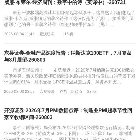
威廉·布莱尔-经济周刊：数字中的诗（英译中）-260731
最新一波极端高温让我们怀念起冰镇李子，这自然让我们想起了
威廉·卡洛斯·威廉姆斯的著名诗作《这仅仅是为了说》。接着我们又
想到了他的另一首著名诗作《红色独轮手推车》（见上…
2026-08-04 11:41
宏观经济
15 页
东吴证券-金融产品深度报告：纳斯达克100ETF，7月复盘
与8月展望-260803
市场表现回顾： 走势复盘：2026年7月纳斯达克100指数在
美伊冲突、新关税政策和联储鹰派风险共同推升估值压力的背景下累
计回调6.61%，月末受核心PCE降温及云业务、AI资本开支…
2026-08-03 23:59
宏观经济
芦哲，唐遥衔
23 页
开源证券-2026年7月PMI数据点评：制造业PMI超季节性回
落至收缩区间-260803
事件：国家统计局公布2026年7月采购经理指数运行情况，制造
业PMI为49.2%（前值为50.3%，下同），环比下降1.1pct；非制造
业PMI为49.0%（50.2%），环比下降1.2pct；综合PMI为49.3%…