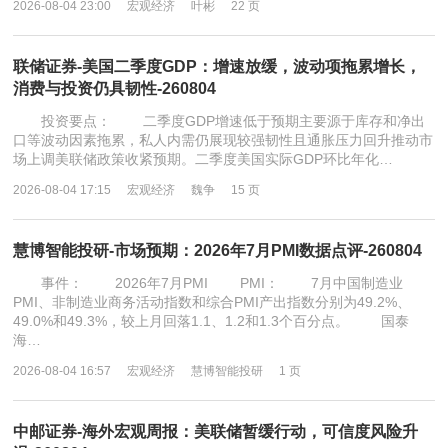
2026-08-04 23:00
宏观经济
叶彬
22 页
联储证券-美国二季度GDP：增速放缓，波动项拖累增长，
消费与投资仍具韧性-260804
投资要点： 二季度GDP增速低于预期主要源于库存和净出
口等波动因素拖累，私人内需仍展现较强韧性且通胀压力回升推动市
场上调美联储政策收紧预期。二季度美国实际GDP环比年化…
2026-08-04 17:15
宏观经济
魏争
15 页
慧博智能投研-市场预期：2026年7月PMI数据点评-260804
事件： 2026年7月PMI PMI： 7月中国制造业
PMI、非制造业商务活动指数和综合PMI产出指数分别为49.2%、
49.0%和49.3%，较上月回落1.1、1.2和1.3个百分点。 国泰
海…
2026-08-04 16:57
宏观经济
慧博智能投研
1 页
中邮证券-海外宏观周报：美联储暂缓行动，可信度风险升