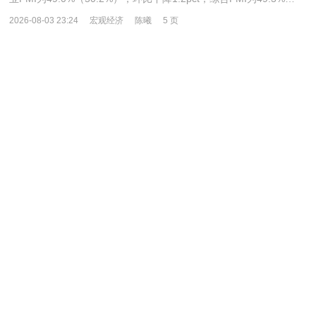
2026-08-03 23:24
宏观经济
陈曦
5 页
慧博智能投研-机构一周宏观综述-260803
1、国泰海通证券 7月政治局会议强调“适应不同群体消费需
求扩大优质供给，挖掘服务消费潜力”。当前我国消费偏弱的本质并
非单纯的需求总量不足，而是收入、财富预期偏弱带来…
2026-08-03 17:47
宏观经济
慧博智能投研
5 页
东吴证券-海外周报：美债利率寻顶，易见下行拐点-260803
核心观点：上周，10年美债收益率经历了两轮上行，盘中最高
一度接近4.75%。从驱动因素看，7月29日FOMC会议后，10年美债
收益率的上行主要来自通胀风险溢价，其背后是油价上涨以及…
2026-08-03 17:15
宏观经济
芦哲，张佳炜，韦祎
8 页
联储证券-7月高频数据跟踪-260803
生产端看，钢铁、建材和汽车链生产同步降温，化工品开工表现