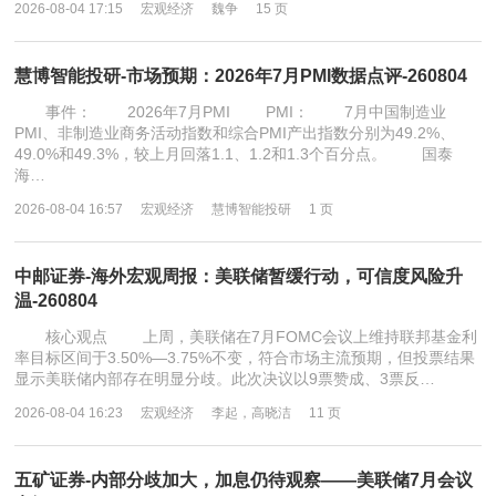
2026-08-04 17:15
宏观经济
魏争
15 页
慧博智能投研-市场预期：2026年7月PMI数据点评-260804
事件： 2026年7月PMI PMI： 7月中国制造业
PMI、非制造业商务活动指数和综合PMI产出指数分别为49.2%、
49.0%和49.3%，较上月回落1.1、1.2和1.3个百分点。 国泰
海…
2026-08-04 16:57
宏观经济
慧博智能投研
1 页
中邮证券-海外宏观周报：美联储暂缓行动，可信度风险升
温-260804
核心观点 上周，美联储在7月FOMC会议上维持联邦基金利
率目标区间于3.50%—3.75%不变，符合市场主流预期，但投票结果
显示美联储内部存在明显分歧。此次决议以9票赞成、3票反…
2026-08-04 16:23
宏观经济
李起，高晓洁
11 页
五矿证券-内部分歧加大，加息仍待观察——美联储7月会议