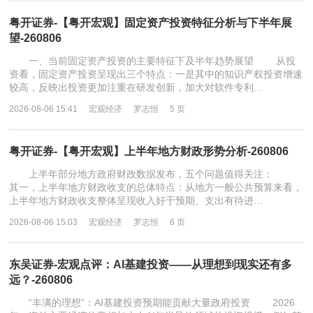
粤开证券-【粤开宏观】固定资产投资特征分析与下半年展
望-260806
一、当前固定资产投资的主要特征下及半年趋势展望 从投
资看，固定资产投资呈现出三个特点：一是其中的知识产权投资增速
较高，反映出投资更加注重在研发创新，加大对软件专利…
2026-08-06 15:41
宏观经济
罗志恒
5 页
粤开证券-【粤开宏观】上半年地方财政形势分析-260806
上半年部分地方政府财政数据发布，五个问题值得关注：
其一，上半年地方财政收支的总体特点：从地方一般公共预算来看，
上半年地方财政收支整体呈现收入好于预期、支出有待进…
2026-08-06 15:03
宏观经济
罗志恒
6 页
东吴证券-宏观点评：AI基建投资——从理想到现实还有多
远？-260806
“丰满的理想”：AI基建投资预期能贡献大量政府投资 2026