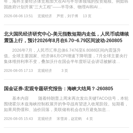
年，海外主要经济体竞相加大在AI与半导体领域的投资规模。例如韩
国政府计划开展“三大工程”——半导体、物理AI和AI…
2026-08-06 13:51
宏观经济
芦哲，刘子博
13 页
北大国民经济研究中心-美元指数短期内走低，人民币或继续
震荡上行，预计2026年8月在6.70~6.79区间波动-260805
2026年7月，人民币汇率总体6.7476至6.8088区间内震荡升
值。全球主要国家、经济体6月CPI增速下降明显，7月全球主要央行
集体维持利率不变，叠加沃什在国会半年度听证会讲话被解读…
2026-08-05 17:13
宏观经济
3 页
国金证券-宏观专题研究报告：海峡大结局？-260805
基本内容 随着特朗普上周末再次发出关键TACO信号，本轮
围绕霍尔木兹海峡控制权展开的争夺战有望进入收尾阶段。短期看，
如果局势缓和、油价回落，美联储有机会在9月避免加息…
2026-08-05 15:43
宏观经济
宋雪涛，赵宏鹤
4 页