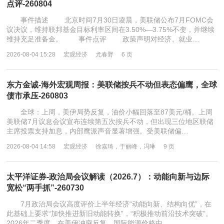
点评-260804
事件描述 北京时间7月30日凌晨，美联储公布7月FOMC会
议决议，维持联邦基金目标利率区间在3.50%—3.75%不变，并继续
维持充足准备金。 事件点评 政策声明对经济、就业…
2026-08-04 15:28
宏观经济
尤春野
6 页
东方金诚-海外宏观周报：美联储按兵不动但表态偏鹰，全球
债市承压-260803
全球：上周，美伊局势反复，油价小幅回落至87美元/桶。上周
美联储7月议息会议宣布连续第五次按兵不动，但出现三位地区联储
主席投票支持加息，内部鹰派声音显著增强。受美联储偏…
2026-08-04 14:58
宏观经济
徐嘉琦，于丽峰，冯琳
9 页
太平洋证券-政治局会议解读（2026.7）：动能向新与边际
宽松“两手抓”-260730
7月政治局会议高度评价上半年经济“动能向新、结构向优”，在
此基础上要求“加快推进新旧动能转换”，“积极推动前沿技术突破”。
2026年二季度，在美伊冲突反复、国际能源价格中…