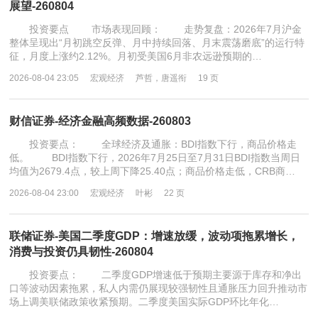
展望-260804
投资要点 市场表现回顾： 走势复盘：2026年7月沪金
整体呈现出“月初跳空反弹、月中持续回落、月末震荡磨底”的运行特
征，月度上涨约2.12%。月初受美国6月非农远逊预期的…
2026-08-04 23:05
宏观经济
芦哲，唐遥衔
19 页
财信证券-经济金融高频数据-260803
投资要点： 全球经济及通胀：BDI指数下行，商品价格走
低。 BDI指数下行，2026年7月25日至7月31日BDI指数当周日
均值为2679.4点，较上周下降25.40点；商品价格走低，CRB商…
2026-08-04 23:00
宏观经济
叶彬
22 页
联储证券-美国二季度GDP：增速放缓，波动项拖累增长，
消费与投资仍具韧性-260804
投资要点： 二季度GDP增速低于预期主要源于库存和净出
口等波动因素拖累，私人内需仍展现较强韧性且通胀压力回升推动市
场上调美联储政策收紧预期。二季度美国实际GDP环比年化…