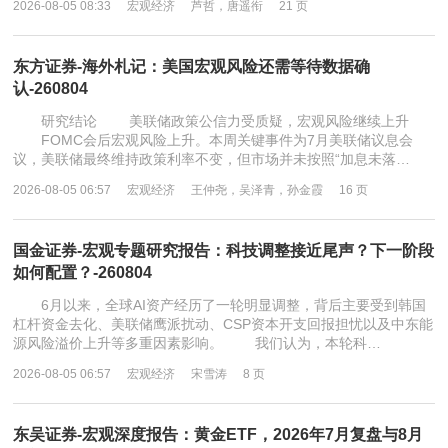
2026-08-05 08:33
宏观经济
芦哲，唐遥衔
21 页
东方证券-海外札记：美国宏观风险还需等待数据确
认-260804
研究结论 美联储政策公信力受质疑，宏观风险继续上升
FOMC会后宏观风险上升。本周关键事件为7月美联储议息会
议，美联储最终维持政策利率不变，但市场并未按照“加息未落…
2026-08-05 06:57
宏观经济
王仲尧，吴泽青，孙金霞
16 页
国金证券-宏观专题研究报告：科技调整接近尾声？下一阶段
如何配置？-260804
6月以来，全球AI资产经历了一轮明显调整，背后主要受到韩国
杠杆资金去化、美联储鹰派扰动、CSP资本开支回报担忧以及中东能
源风险溢价上升等多重因素影响。 我们认为，本轮科…
2026-08-05 06:57
宏观经济
宋雪涛
8 页
东吴证券-宏观深度报告：黄金ETF，2026年7月复盘与8月