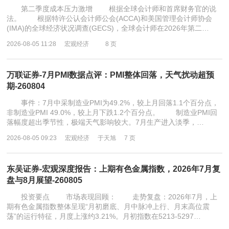
第二季度成本压力激增 根据全球会计师和首席财务官的说
法。 根据特许公认会计师公会(ACCA)和美国管理会计师协会
(IMA)的全球经济状况调查(GECS)，全球会计师在2026年第二…
2026-08-05 11:28
宏观经济
8 页
万联证券-7月PMI数据点评：PMI整体回落，天气扰动超预
期-260804
事件：7月中采制造业PMI为49.2%，较上月回落1.1个百分点，
非制造业PMI 49.0%，较上月下跌1.2个百分点。 制造业PMI回
落幅度超出季节性，极端天气影响较大。7月生产进入淡季，…
2026-08-05 09:23
宏观经济
于天旭
7 页
东吴证券-宏观深度报告：上期有色金属指数，2026年7月复
盘与8月展望-260805
投资要点 市场表现回顾： 走势复盘：2026年7月，上
期有色金属指数整体呈现“月初磨底、月中脉冲上行、月末高位震
荡”的运行特征，月度上涨约3.21%。月初指数在5213-5297…