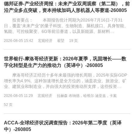
德邦证券-产业经济周报：未来产业双周观察（第二期），前
沿产业多点突破，资本持续加码人形机器人等赛道-260805
投资要点： 本期报告统计周期为2026年7月16日-7月31
日，覆盖“未来产业”的量子科技、生物制造、脑机接口、具身智能、
氢能、可控核聚变、6G等前沿赛道，以及新能源、新材料…
2026-08-05 15:42
宏观经济
翟堃
19 页
世界银行-摩洛哥经济更新：2026年夏季，巩固增长——数
字化转型是生产力的推动力（英译中）-260805
摩洛哥经济正经历十多年来最强的增长周期，2025年实际GDP
增长率为4.9%。这种加速增长是全方位的，涵盖农业、旅游业、矿
业、建筑业和制造业，并由强大的投资推动所支撑，这些投资…
2026-08-05 11:29
宏观经济
拉赫森·布纳德，哈维尔·迪亚兹，卡索
52 页
ACCA-全球经济状况调查报告：2026年第二季度（英译
中）-260805