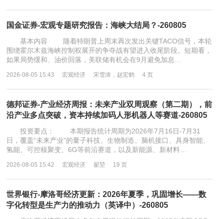
国金证券-宏观专题研究报告：海峡大结局？-260805
基本内容 随着特朗普上周末再次发出关键TACO信号，本轮
围绕霍尔木兹海峡控制权展开的争夺战有望进入收尾阶段。短期看，
如果局势缓和、油价回落，美联储有机会在9月避免加息…
2026-08-05 15:43
宏观经济
宋雪涛，赵宏鹤
4 页
德邦证券-产业经济周报：未来产业双周观察（第二期），前
沿产业多点突破，资本持续加码人形机器人等赛道-260805
投资要点： 本期报告统计周期为2026年7月16日-7月31
日，覆盖“未来产业”的量子科技、生物制造、脑机接口、具身智能、
氢能、可控核聚变、6G等前沿赛道，以及新能源、新材料…
2026-08-05 15:42
宏观经济
翟堃
19 页
世界银行-摩洛哥经济更新：2026年夏季，巩固增长——数
字化转型是生产力的推动力（英译中）-260805