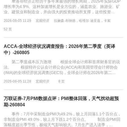
摩洛哥经济正经历十多年来最强的增长周期，2025年实际GDP
增长率为4.9%。这种加速增长是全方位的，涵盖农业、旅游业、矿
业、建筑业和制造业，并由强大的投资推动所支撑，这些投资…
2026-08-05 11:29
宏观经济
拉赫森·布纳德，哈维尔·迪亚兹，卡索
52 页
ACCA-全球经济状况调查报告：2026年第二季度（英译
中）-260805
第二季度成本压力激增 根据全球会计师和首席财务官的说
法。 根据特许公认会计师公会(ACCA)和美国管理会计师协会
(IMA)的全球经济状况调查(GECS)，全球会计师在2026年第二…
2026-08-05 11:28
宏观经济
8 页
万联证券-7月PMI数据点评：PMI整体回落，天气扰动超预
期-260804
事件：7月中采制造业PMI为49.2%，较上月回落1.1个百分点，
非制造业PMI 49.0%，较上月下跌1.2个百分点。 制造业PMI回
落幅度超出季节性，极端天气影响较大。7月生产进入淡季，…