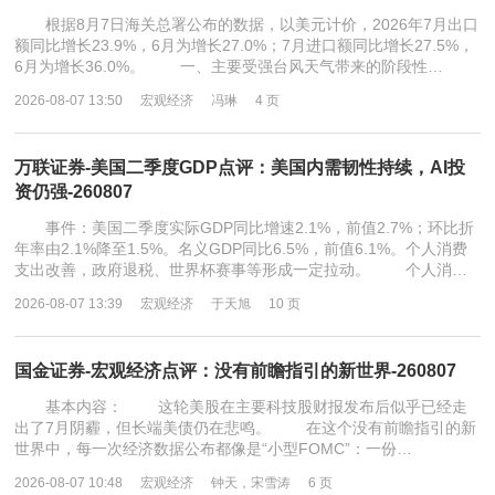
根据8月7日海关总署公布的数据，以美元计价，2026年7月出口
额同比增长23.9%，6月为增长27.0%；7月进口额同比增长27.5%，
6月为增长36.0%。 一、主要受强台风天气带来的阶段性…
2026-08-07 13:50
宏观经济
冯琳
4 页
万联证券-美国二季度GDP点评：美国内需韧性持续，AI投
资仍强-260807
事件：美国二季度实际GDP同比增速2.1%，前值2.7%；环比折
年率由2.1%降至1.5%。名义GDP同比6.5%，前值6.1%。个人消费
支出改善，政府退税、世界杯赛事等形成一定拉动。 个人消…
2026-08-07 13:39
宏观经济
于天旭
10 页
国金证券-宏观经济点评：没有前瞻指引的新世界-260807
基本内容： 这轮美股在主要科技股财报发布后似乎已经走
出了7月阴霾，但长端美债仍在悲鸣。 在这个没有前瞻指引的新
世界中，每一次经济数据公布都像是“小型FOMC”：一份…
2026-08-07 10:48
宏观经济
钟天，宋雪涛
6 页