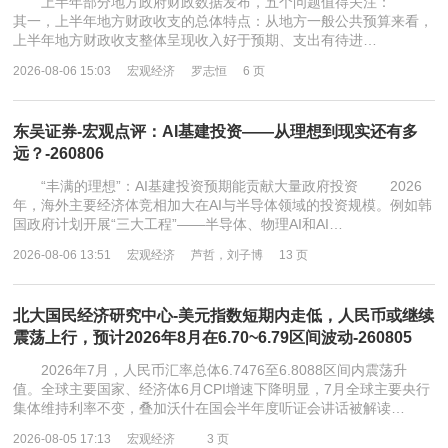
上半年部分地方政府财政数据发布，五个问题值得关注：
其一，上半年地方财政收支的总体特点：从地方一般公共预算来看，
上半年地方财政收支整体呈现收入好于预期、支出有待进…
2026-08-06 15:03
宏观经济
罗志恒
6 页
东吴证券-宏观点评：AI基建投资——从理想到现实还有多
远？-260806
“丰满的理想”：AI基建投资预期能贡献大量政府投资 2026
年，海外主要经济体竞相加大在AI与半导体领域的投资规模。例如韩
国政府计划开展“三大工程”——半导体、物理AI和AI…
2026-08-06 13:51
宏观经济
芦哲，刘子博
13 页
北大国民经济研究中心-美元指数短期内走低，人民币或继续
震荡上行，预计2026年8月在6.70~6.79区间波动-260805
2026年7月，人民币汇率总体6.7476至6.8088区间内震荡升
值。全球主要国家、经济体6月CPI增速下降明显，7月全球主要央行
集体维持利率不变，叠加沃什在国会半年度听证会讲话被解读…
2026-08-05 17:13
宏观经济
3 页