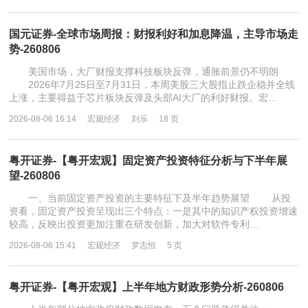
国元证券-全球市场周报：财报利好和加息降温，主导市场走
势-260806
美国市场，大厂财报支撑科技板块反弹，通胀前景仍不明朗
2026年7月25日至7月31日，本周美股三大股指止跌企稳并全线
上涨，主要得益于芯片板块反弹及头部AI大厂的利好财报。宏…
2026-08-06 16:14
宏观经济
刘乐
18 页
粤开证券-【粤开宏观】固定资产投资特征分析与下半年展
望-260806
一、当前固定资产投资的主要特征下及半年趋势展望 从投
资看，固定资产投资呈现出三个特点：一是其中的知识产权投资增速
较高，反映出投资更加注重在研发创新，加大对软件专利…
2026-08-06 15:41
宏观经济
罗志恒
5 页
粤开证券-【粤开宏观】上半年地方财政形势分析-260806