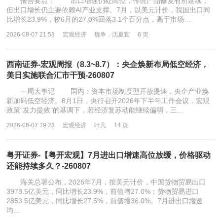
报告要点： 出口增速仍处高位，传统产品修复有所延续，
但出口增长仍主要依赖AI产业支撑。7月，以美元计价，我国出口同
比增长23.9%，较6月的27.0%回落3.1个百分点，高于市场…
2026-08-07 21:53
宏观经济
魏争，沈夏宜
6 页
西南证券-宏观周报（8.3~8.7）：央企焕新布局低空经济，
美日实施联合汇市干预-260807
一周大事记 国内：资本市场制度型开放提速，央企产业焕
新加码低空经济。8月1日，央行召开2026年下半年工作会议，宏观
政策“发力提效”的基调下，若经济复苏动能继续偏弱，三…
2026-08-07 19:23
宏观经济
叶凡
14 页
粤开证券-【粤开宏观】7月进出口增速高位放缓，价格驱动
还能持续多久？-260807
海关总署公布，2026年7月，按美元计价，中国货物贸易出口
3978.5亿美元，同比增长23.9%，前值增27.0%；货物贸易进口
2853.5亿美元，同比增长27.5%，前值增36.0%。7月进出口增速
均…