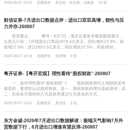
2026-08-07 19:22
宏观经济
罗志恒，孙文婷，马家进
10 页
财信证券-7月进出口数据点评：进出口双双高增，韧性与压
力并存-260807
投资要点： 事件：8月7日，海关总署发布最新数据显示，
以美元计价，7月我国出口商品3978.5亿美元，同比增长23.9%，前
值增27.0%；进口2853.5亿美元，同比增长27.5%，前值增36…
2026-08-07 18:18
宏观经济
张思翔
9 页
粤开证券-【粤开宏观】理性看待“股权财政”-260807
一、如何理性看待“股权财政”？ 股权财政替代土地财政是有
难度的，要理性认识股权财政。其一，股权财政的理论基础薄弱；其
二，目前各方期待的方式是政府通过引导基金的方式…
2026-08-07 14:01
宏观经济
罗志恒
5 页
东方金诚-2026年7月进出口数据解读：极端天气影响7月外
贸数据下行，8月进出口增速有望反弹-260807