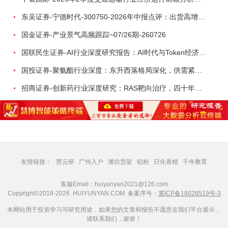
东吴证券-宁德时代-300750-2026年中报点评：出货高增业绩稳健，回购彰显龙头信心-260726
国金证券-产业景气高频跟踪~07/26期-260726
国联民生证券-AI行业深度研究报告：AI时代与Token经济，从技术符号到数字石油-260801
国投证券-聚氨酯行业深度：东升西落格局深化，供需紧平衡驱动盈利修复-260804
招商证券-创新药行业深度研究：RAS靶向治疗，四十年不可成药的终结，与终结之后的治疗格局演化-260805
友情链接：
慧云研
广州入户
潍坊货架
铝粉
日化香精
千年教育
客服Email：huiyunyan2021@126.com
Copyright©2018-2026 HUIYUNYAN.COM 备案序号：
冀ICP备18028519号-3
本网站用于投资学习与研究用途，如果您的文章和报告不愿意在我们平台展示，
请联系我们，谢谢！