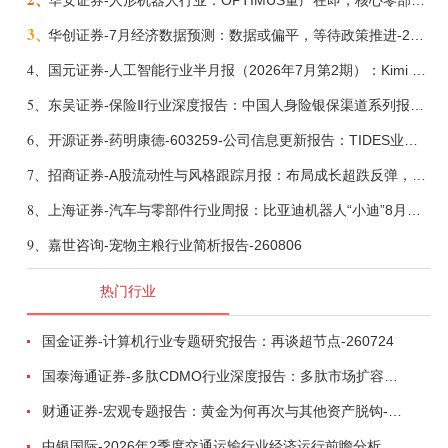
华安证券-人形机器人行业：OPTIMUS量产在即，核心零部件充分受益-260803
3、
华创证券-7月经济数据预测：数据或偏平，等待政策推进-260805
4、
国元证券-人工智能行业半月报（2026年7月第2期）：Kimi K3发布，引领开源大模型发展-260805
5、
东吴证券-保险Ⅱ行业深度报告：中国人身险银保渠道系列报告二，他山之石，可以攻玉-260806
6、
开源证券-药明康德-603259-公司信息更新报告：TIDES业务超预期增长，小分子D&M加速向上-260805
7、
招商证券-A股流动性与风格跟踪月报：布局成长超跌反弹，保留部分再平衡配置-260805
8、
上海证券-汽车与零部件行业周报：比亚迪机器人“小迪”8月亮相，“人工智能+”赋能邮政无人机无人车加速落地-260805
9、
嘉世咨询-宠物主粮行业简析报告-260806
热门行业
国金证券-计算机行业专题研究报告：再谈超节点-260724
国泰海通证券-多肽CDMO行业深度报告：多肽市场扩容带动CDMO产能扩建-260727
财通证券-宏观专题报告：黄金为何再次与其他资产脱钩-260726
中银国际-2026年2季度交通运输行业经济运行前瞻分析：地缘冲突致航运和航空景气度分化，交通基础设施板块总体呈现稳健特征-260724