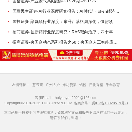
国金证券-产业景气高频跟踪~07/26期-260726
国联民生证券-AI行业深度研究报告：AI时代与Token经济，从技术符号到数字石油-260801
国投证券-聚氨酯行业深度：东升西落格局深化，供需紧平衡驱动盈利修复-260804
招商证券-创新药行业深度研究：RAS靶向治疗，四十年不可成药的终结，与终结之后的治疗格局演化-260805
招商证券-央国企动态系列报告之68：央国企人工智能应用场景专题-260803
友情链接：
慧云研
广州入户
潍坊货架
铝粉
日化香精
千年教育
客服Email：huiyunyan2021@126.com
Copyright©2018-2026 HUIYUNYAN.COM 备案序号：
冀ICP备18028519号-3
本网站用于投资学习与研究用途，如果您的文章和报告不愿意在我们平台展示，
请联系我们，谢谢！