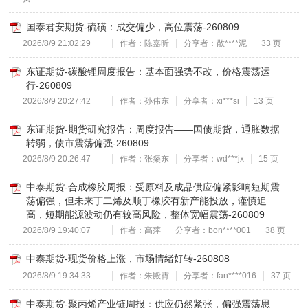
国泰君安期货-硫磺：成交偏少，高位震荡-260809
2026/8/9 21:02:29
作者：陈嘉昕
分享者：散****泥
33 页
东证期货-碳酸锂周度报告：基本面强势不改，价格震荡运
行-260809
2026/8/9 20:27:42
作者：孙伟东
分享者：xi***si
13 页
东证期货-期货研究报告：周度报告——国债期货，通胀数据
转弱，债市震荡偏强-260809
2026/8/9 20:26:47
作者：张粲东
分享者：wd***jx
15 页
中泰期货-合成橡胶周报：受原料及成品供应偏紧影响短期震
荡偏强，但未来丁二烯及顺丁橡胶有新产能投放，谨慎追
高，短期能源波动仍有较高风险，整体宽幅震荡-260809
2026/8/9 19:40:07
作者：高萍
分享者：bon****001
38 页
中泰期货-现货价格上涨，市场情绪好转-260808
2026/8/9 19:34:33
作者：朱殿霄
分享者：fan****016
37 页
中泰期货-聚丙烯产业链周报：供应仍然紧张，偏强震荡思