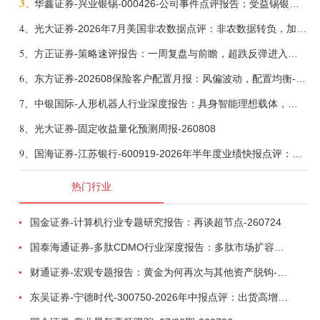
3、
华鑫证券-兴业银锡-000426-公司事件点评报告：受益锡银产品涨价，H1利润大幅预增-260807
4、
光大证券-2026年7月美国非农数据点评：非农数据转负，加息预期继续收敛-260808
5、
方正证券-策略速评报告：一周复盘与前瞻，超跌反弹进入攻坚期-260808
6、
东方证券-202608保险客户配置月报：风偏波动，配置均衡-260807
7、
中银国际-人形机器人行业深度报告：具身智能理想载体，奇点渐至未来可期-260808
8、
光大证券-固定收益量化预测周报-260808
9、
国海证券-江苏银行-600919-2026年半年度业绩快报点评：营收加速增长，风险抵补能力充足-260807
热门行业
国金证券-计算机行业专题研究报告：再谈超节点-260724
国泰海通证券-多肽CDMO行业深度报告：多肽市场扩容带动CDMO产能扩建-260727
财通证券-宏观专题报告：黄金为何再次与其他资产脱钩-260726
东吴证券-宁德时代-300750-2026年中报点评：出货高增业绩稳健，回购彰显龙头信心-260726