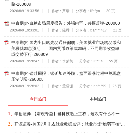
路-260809
2026/8/9 19:33:58
作者：芦瑞
分享者：li***yo
30 页
中泰期货-白糖市场周度报告：外强内弱，共振反弹-260808
2026/8/9 19:33:01
作者：陈乔
分享者：xia****417
21 页
中泰期货-国内出口略走弱通胀偏弱，美国就业市场转弱缓和
美联储加息预期——国内货币政策或加码，不同期限收益率
或交替下行-260809
2026/8/9 19:28:47
作者：李荣凯
分享者：li***ia
55 页
中泰期货-锰硅周报：锰矿加速补跌，盘面跟涨过程中兑现盘
压制明显-260808
2026/8/9 19:28:02
作者：董雪珊
分享者：hd***99
25 页
今日热门
本周热门
1、
华创证券-【宏观专题】当科技遇上主权，这次有什么不一样？——海外科技思辨系列五-260808
2、
开源证券-美国7月非农就业数据点评：就业市场“脆弱平衡”，美联储加息动力并不高-260808