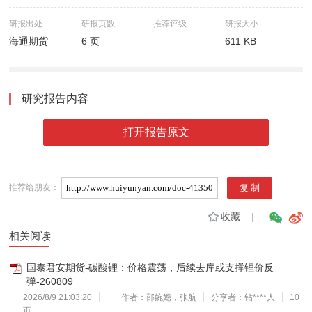
研报出处
研报页数
推荐评级
研报大小
海通期货
6 页
611 KB
研究报告内容
打开报告原文
推荐给朋友：
收藏
|
相关阅读
国泰君安期货-碳酸锂：价格震荡，后续去库或支撑锂价反
弹-260809
2026/8/9 21:03:20
作者：邵婉嫕，张航
分享者：钻****人
10
页