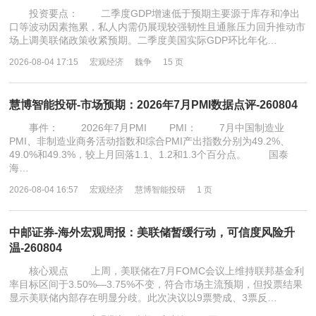
投资要点： 二季度GDP增速低于预期主要源于库存和净出
口等波动因素拖累，私人内需仍展现较强韧性且通胀压力回升推动市
场上调美联储政策收紧预期。二季度美国实际GDP环比年化…
2026-08-04 17:15
宏观经济
魏争
15 页
慧博智能投研-市场预期：2026年7月PMI数据点评-260804
事件： 2026年7月PMI PMI： 7月中国制造业
PMI、非制造业商务活动指数和综合PMI产出指数分别为49.2%、
49.0%和49.3%，较上月回落1.1、1.2和1.3个百分点。 国泰
海…
2026-08-04 16:57
宏观经济
慧博智能投研
1 页
中邮证券-海外宏观周报：美联储暂缓行动，可信度风险升
温-260804
核心观点 上周，美联储在7月FOMC会议上维持联邦基金利
率目标区间于3.50%—3.75%不变，符合市场主流预期，但投票结果
显示美联储内部存在明显分歧。此次决议以9票赞成、3票反…