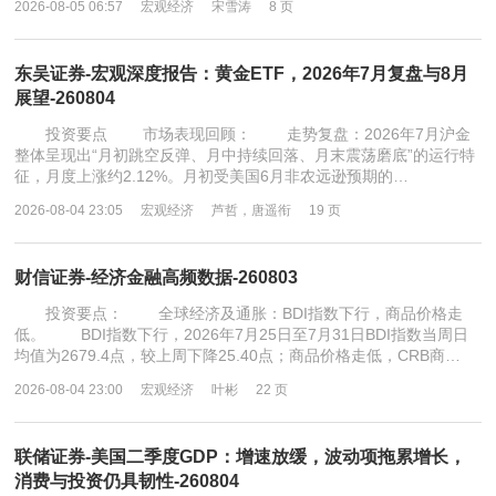
2026-08-05 06:57
宏观经济
宋雪涛
8 页
东吴证券-宏观深度报告：黄金ETF，2026年7月复盘与8月
展望-260804
投资要点 市场表现回顾： 走势复盘：2026年7月沪金
整体呈现出“月初跳空反弹、月中持续回落、月末震荡磨底”的运行特
征，月度上涨约2.12%。月初受美国6月非农远逊预期的…
2026-08-04 23:05
宏观经济
芦哲，唐遥衔
19 页
财信证券-经济金融高频数据-260803
投资要点： 全球经济及通胀：BDI指数下行，商品价格走
低。 BDI指数下行，2026年7月25日至7月31日BDI指数当周日
均值为2679.4点，较上周下降25.40点；商品价格走低，CRB商…
2026-08-04 23:00
宏观经济
叶彬
22 页
联储证券-美国二季度GDP：增速放缓，波动项拖累增长，
消费与投资仍具韧性-260804