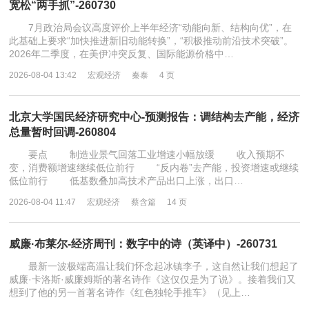
宽松“两手抓”-260730
7月政治局会议高度评价上半年经济“动能向新、结构向优”，在
此基础上要求“加快推进新旧动能转换”，“积极推动前沿技术突破”。
2026年二季度，在美伊冲突反复、国际能源价格中…
2026-08-04 13:42
宏观经济
秦泰
4 页
北京大学国民经济研究中心-预测报告：调结构去产能，经济
总量暂时回调-260804
要点 制造业景气回落工业增速小幅放缓 收入预期不
变，消费额增速继续低位前行 “反内卷”去产能，投资增速或继续
低位前行 低基数叠加高技术产品出口上涨，出口…
2026-08-04 11:47
宏观经济
蔡含篇
14 页
威廉·布莱尔-经济周刊：数字中的诗（英译中）-260731
最新一波极端高温让我们怀念起冰镇李子，这自然让我们想起了
威廉·卡洛斯·威廉姆斯的著名诗作《这仅仅是为了说》。接着我们又
想到了他的另一首著名诗作《红色独轮手推车》（见上…