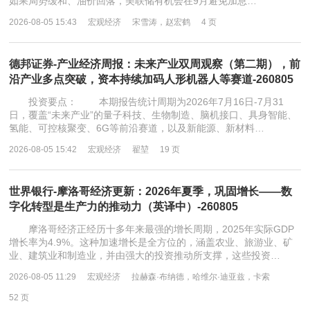
如果局势缓和、油价回落，美联储有机会在9月避免加息…
2026-08-05 15:43
宏观经济
宋雪涛，赵宏鹤
4 页
德邦证券-产业经济周报：未来产业双周观察（第二期），前
沿产业多点突破，资本持续加码人形机器人等赛道-260805
投资要点： 本期报告统计周期为2026年7月16日-7月31
日，覆盖“未来产业”的量子科技、生物制造、脑机接口、具身智能、
氢能、可控核聚变、6G等前沿赛道，以及新能源、新材料…
2026-08-05 15:42
宏观经济
翟堃
19 页
世界银行-摩洛哥经济更新：2026年夏季，巩固增长——数
字化转型是生产力的推动力（英译中）-260805
摩洛哥经济正经历十多年来最强的增长周期，2025年实际GDP
增长率为4.9%。这种加速增长是全方位的，涵盖农业、旅游业、矿
业、建筑业和制造业，并由强大的投资推动所支撑，这些投资…
2026-08-05 11:29
宏观经济
拉赫森·布纳德，哈维尔·迪亚兹，卡索
52 页