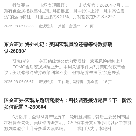
投资要点 市场表现回顾： 走势复盘：2026年7月，上
期有色金属指数整体呈现“月初磨底、月中脉冲上行、月末高位震
荡”的运行特征，月度上涨约3.21%。月初指数在5213-5297…
2026-08-05 08:33
宏观经济
芦哲，唐遥衔
21 页
东方证券-海外札记：美国宏观风险还需等待数据确
认-260804
研究结论 美联储政策公信力受质疑，宏观风险继续上升
FOMC会后宏观风险上升。本周关键事件为7月美联储议息会
议，美联储最终维持政策利率不变，但市场并未按照“加息未落…
2026-08-05 06:57
宏观经济
王仲尧，吴泽青，孙金霞
16 页
国金证券-宏观专题研究报告：科技调整接近尾声？下一阶段
如何配置？-260804
6月以来，全球AI资产经历了一轮明显调整，背后主要受到韩国
杠杆资金去化、美联储鹰派扰动、CSP资本开支回报担忧以及中东能
源风险溢价上升等多重因素影响。 我们认为，本轮科…