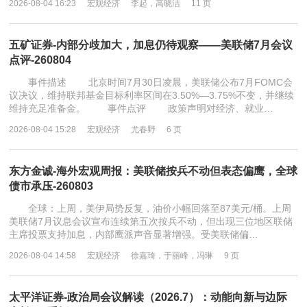
2026-08-04 16:23
宏观经济
李起，高晓洁
11 页
五矿证券-内部分歧加大，加息仍待观察——美联储7月会议
点评-260804
事件描述 北京时间7月30日凌晨，美联储公布7月FOMC会
议决议，维持联邦基金目标利率区间在3.50%—3.75%不变，并继续
维持充足准备金。 事件点评 政策声明对经济、就业…
2026-08-04 15:28
宏观经济
尤春野
6 页
东方金诚-海外宏观周报：美联储按兵不动但表态偏鹰，全球
债市承压-260803
全球：上周，美伊局势反复，油价小幅回落至87美元/桶。上周
美联储7月议息会议宣布连续第五次按兵不动，但出现三位地区联储
主席投票支持加息，内部鹰派声音显著增强。受美联储偏…
2026-08-04 14:58
宏观经济
徐嘉琦，于丽峰，冯琳
9 页
太平洋证券-政治局会议解读（2026.7）：动能向新与边际