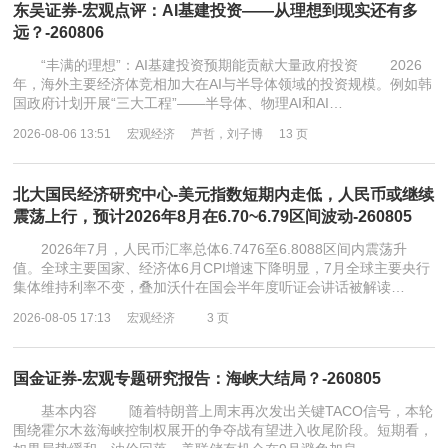
东吴证券-宏观点评：AI基建投资——从理想到现实还有多
远？-260806
“丰满的理想”：AI基建投资预期能贡献大量政府投资 2026
年，海外主要经济体竞相加大在AI与半导体领域的投资规模。例如韩
国政府计划开展“三大工程”——半导体、物理AI和AI…
2026-08-06 13:51
宏观经济
芦哲，刘子博
13 页
北大国民经济研究中心-美元指数短期内走低，人民币或继续
震荡上行，预计2026年8月在6.70~6.79区间波动-260805
2026年7月，人民币汇率总体6.7476至6.8088区间内震荡升
值。全球主要国家、经济体6月CPI增速下降明显，7月全球主要央行
集体维持利率不变，叠加沃什在国会半年度听证会讲话被解读…
2026-08-05 17:13
宏观经济
3 页
国金证券-宏观专题研究报告：海峡大结局？-260805
基本内容 随着特朗普上周末再次发出关键TACO信号，本轮
围绕霍尔木兹海峡控制权展开的争夺战有望进入收尾阶段。短期看，