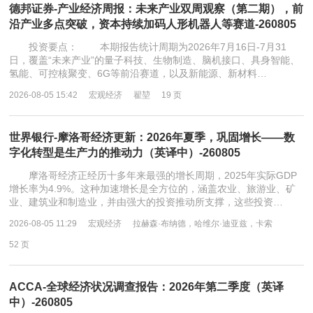
德邦证券-产业经济周报：未来产业双周观察（第二期），前
沿产业多点突破，资本持续加码人形机器人等赛道-260805
投资要点： 本期报告统计周期为2026年7月16日-7月31
日，覆盖“未来产业”的量子科技、生物制造、脑机接口、具身智能、
氢能、可控核聚变、6G等前沿赛道，以及新能源、新材料…
2026-08-05 15:42
宏观经济
翟堃
19 页
世界银行-摩洛哥经济更新：2026年夏季，巩固增长——数
字化转型是生产力的推动力（英译中）-260805
摩洛哥经济正经历十多年来最强的增长周期，2025年实际GDP
增长率为4.9%。这种加速增长是全方位的，涵盖农业、旅游业、矿
业、建筑业和制造业，并由强大的投资推动所支撑，这些投资…
2026-08-05 11:29
宏观经济
拉赫森·布纳德，哈维尔·迪亚兹，卡索
52 页
ACCA-全球经济状况调查报告：2026年第二季度（英译
中）-260805