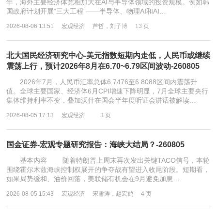
年，海外主要经济体竞相加大在AI与半导体领域的投资规模。例如韩
国政府计划开展“三大工程”——半导体、物理AI和AI…
2026-08-06 13:51
宏观经济
芦哲，刘子博
13 页
北大国民经济研究中心-美元指数短期内走低，人民币或继续
震荡上行，预计2026年8月在6.70~6.79区间波动-260805
2026年7月，人民币汇率总体6.7476至6.8088区间内震荡升
值。全球主要国家、经济体6月CPI增速下降明显，7月全球主要央行
集体维持利率不变，叠加沃什在国会半年度听证会讲话被解读…
2026-08-05 17:13
宏观经济
3 页
国金证券-宏观专题研究报告：海峡大结局？-260805
基本内容 随着特朗普上周末再次发出关键TACO信号，本轮
围绕霍尔木兹海峡控制权展开的争夺战有望进入收尾阶段。短期看，
如果局势缓和、油价回落，美联储有机会在9月避免加息…
2026-08-05 15:43
宏观经济
宋雪涛，赵宏鹤
4 页