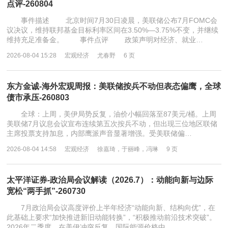
点评-260804
事件描述 北京时间7月30日凌晨，美联储公布7月FOMC会
议决议，维持联邦基金目标利率区间在3.50%—3.75%不变，并继续
维持充足准备金。 事件点评 政策声明对经济、就业…
2026-08-04 15:28
宏观经济
尤春野
6 页
东方金诚-海外宏观周报：美联储按兵不动但表态偏鹰，全球
债市承压-260803
全球：上周，美伊局势反复，油价小幅回落至87美元/桶。上周
美联储7月议息会议宣布连续第五次按兵不动，但出现三位地区联储
主席投票支持加息，内部鹰派声音显著增强。受美联储偏…
2026-08-04 14:58
宏观经济
徐嘉琦，于丽峰，冯琳
9 页
太平洋证券-政治局会议解读（2026.7）：动能向新与边际
宽松“两手抓”-260730
7月政治局会议高度评价上半年经济“动能向新、结构向优”，在
此基础上要求“加快推进新旧动能转换”，“积极推动前沿技术突破”。
2026年二季度，在美伊冲突反复、国际能源价格中…