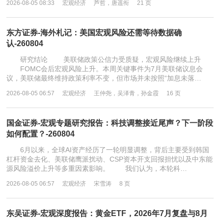
2026-08-05 08:33
宏观经济
芦哲，唐遥衔
21 页
东方证券-海外札记：美国宏观风险还需等待数据确
认-260804
研究结论 美联储政策公信力受质疑，宏观风险继续上升
FOMC会后宏观风险上升。本周关键事件为7月美联储议息会
议，美联储最终维持政策利率不变，但市场并未按照“加息未落…
2026-08-05 06:57
宏观经济
王仲尧，吴泽青，孙金霞
16 页
国金证券-宏观专题研究报告：科技调整接近尾声？下一阶段
如何配置？-260804
6月以来，全球AI资产经历了一轮明显调整，背后主要受到韩国
杠杆资金去化、美联储鹰派扰动、CSP资本开支回报担忧以及中东能
源风险溢价上升等多重因素影响。 我们认为，本轮科…
2026-08-05 06:57
宏观经济
宋雪涛
8 页
东吴证券-宏观深度报告：黄金ETF，2026年7月复盘与8月