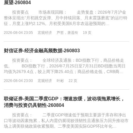
展望-260804
投资要点 市场表现回顾： 走势复盘：2026年7月沪金
整体呈现出“月初跳空反弹、月中持续回落、月末震荡磨底”的运行特
征，月度上涨约2.12%。月初受美国6月非农远逊预期的…
2026-08-04 23:05
宏观经济
芦哲，唐遥衔
19 页
财信证券-经济金融高频数据-260803
投资要点： 全球经济及通胀：BDI指数下行，商品价格走
低。 BDI指数下行，2026年7月25日至7月31日BDI指数当周日
均值为2679.4点，较上周下降25.40点；商品价格走低，CRB商…
2026-08-04 23:00
宏观经济
叶彬
22 页
联储证券-美国二季度GDP：增速放缓，波动项拖累增长，
消费与投资仍具韧性-260804
投资要点： 二季度GDP增速低于预期主要源于库存和净出
口等波动因素拖累，私人内需仍展现较强韧性且通胀压力回升推动市
场上调美联储政策收紧预期。二季度美国实际GDP环比年化…