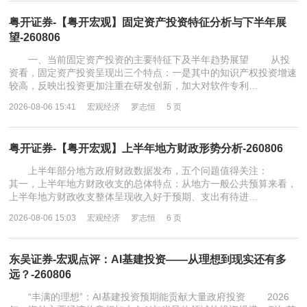
粤开证券-【粤开宏观】固定资产投资特征分析与下半年展
望-260806
一、当前固定资产投资的主要特征下及半年趋势展望 从投
资看，固定资产投资呈现出三个特点：一是其中的知识产权投资增速
较高，反映出投资更加注重在研发创新，加大对软件专利…
2026-08-06 15:41
宏观经济
罗志恒
5 页
粤开证券-【粤开宏观】上半年地方财政形势分析-260806
上半年部分地方政府财政数据发布，五个问题值得关注：
其一，上半年地方财政收支的总体特点：从地方一般公共预算来看，
上半年地方财政收支整体呈现收入好于预期、支出有待进…
2026-08-06 15:03
宏观经济
罗志恒
6 页
东吴证券-宏观点评：AI基建投资——从理想到现实还有多
远？-260806
“丰满的理想”：AI基建投资预期能贡献大量政府投资 2026