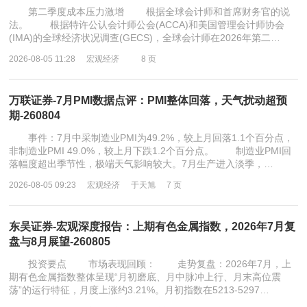
第二季度成本压力激增 根据全球会计师和首席财务官的说
法。 根据特许公认会计师公会(ACCA)和美国管理会计师协会
(IMA)的全球经济状况调查(GECS)，全球会计师在2026年第二…
2026-08-05 11:28
宏观经济
8 页
万联证券-7月PMI数据点评：PMI整体回落，天气扰动超预
期-260804
事件：7月中采制造业PMI为49.2%，较上月回落1.1个百分点，
非制造业PMI 49.0%，较上月下跌1.2个百分点。 制造业PMI回
落幅度超出季节性，极端天气影响较大。7月生产进入淡季，…
2026-08-05 09:23
宏观经济
于天旭
7 页
东吴证券-宏观深度报告：上期有色金属指数，2026年7月复
盘与8月展望-260805
投资要点 市场表现回顾： 走势复盘：2026年7月，上
期有色金属指数整体呈现“月初磨底、月中脉冲上行、月末高位震
荡”的运行特征，月度上涨约3.21%。月初指数在5213-5297…