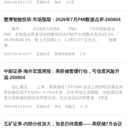
2026-08-04 17:15
宏观经济
魏争
15 页
慧博智能投研-市场预期：2026年7月PMI数据点评-260804
事件： 2026年7月PMI PMI： 7月中国制造业
PMI、非制造业商务活动指数和综合PMI产出指数分别为49.2%、
49.0%和49.3%，较上月回落1.1、1.2和1.3个百分点。 国泰
海…
2026-08-04 16:57
宏观经济
慧博智能投研
1 页
中邮证券-海外宏观周报：美联储暂缓行动，可信度风险升
温-260804
核心观点 上周，美联储在7月FOMC会议上维持联邦基金利
率目标区间于3.50%—3.75%不变，符合市场主流预期，但投票结果
显示美联储内部存在明显分歧。此次决议以9票赞成、3票反…
2026-08-04 16:23
宏观经济
李起，高晓洁
11 页
五矿证券-内部分歧加大，加息仍待观察——美联储7月会议