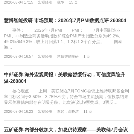
2026-08-04 17:15
宏观经济
魏争
15 页
慧博智能投研-市场预期：2026年7月PMI数据点评-260804
事件： 2026年7月PMI PMI： 7月中国制造业
PMI、非制造业商务活动指数和综合PMI产出指数分别为49.2%、
49.0%和49.3%，较上月回落1.1、1.2和1.3个百分点。 国泰
海…
2026-08-04 16:57
宏观经济
慧博智能投研
1 页
中邮证券-海外宏观周报：美联储暂缓行动，可信度风险升
温-260804
核心观点 上周，美联储在7月FOMC会议上维持联邦基金利
率目标区间于3.50%—3.75%不变，符合市场主流预期，但投票结果
显示美联储内部存在明显分歧。此次决议以9票赞成、3票反…
2026-08-04 16:23
宏观经济
李起，高晓洁
11 页
五矿证券-内部分歧加大，加息仍待观察——美联储7月会议