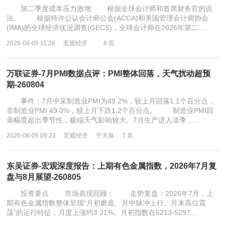
第二季度成本压力激增 根据全球会计师和首席财务官的说
法。 根据特许公认会计师公会(ACCA)和美国管理会计师协会
(IMA)的全球经济状况调查(GECS)，全球会计师在2026年第二…
2026-08-05 11:28
宏观经济
8 页
万联证券-7月PMI数据点评：PMI整体回落，天气扰动超预
期-260804
事件：7月中采制造业PMI为49.2%，较上月回落1.1个百分点，
非制造业PMI 49.0%，较上月下跌1.2个百分点。 制造业PMI回
落幅度超出季节性，极端天气影响较大。7月生产进入淡季，…
2026-08-05 09:23
宏观经济
于天旭
7 页
东吴证券-宏观深度报告：上期有色金属指数，2026年7月复
盘与8月展望-260805
投资要点 市场表现回顾： 走势复盘：2026年7月，上
期有色金属指数整体呈现“月初磨底、月中脉冲上行、月末高位震
荡”的运行特征，月度上涨约3.21%。月初指数在5213-5297…