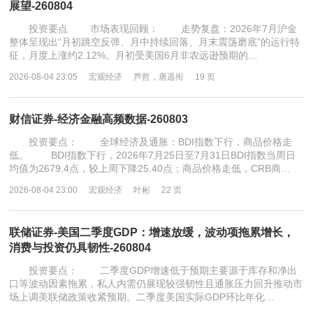
展望-260804
投资要点 市场表现回顾： 走势复盘：2026年7月沪金
整体呈现出“月初跳空反弹、月中持续回落、月末震荡磨底”的运行特
征，月度上涨约2.12%。月初受美国6月非农远逊预期的…
2026-08-04 23:05
宏观经济
芦哲，唐遥衔
19 页
财信证券-经济金融高频数据-260803
投资要点： 全球经济及通胀：BDI指数下行，商品价格走
低。 BDI指数下行，2026年7月25日至7月31日BDI指数当周日
均值为2679.4点，较上周下降25.40点；商品价格走低，CRB商…
2026-08-04 23:00
宏观经济
叶彬
22 页
联储证券-美国二季度GDP：增速放缓，波动项拖累增长，
消费与投资仍具韧性-260804
投资要点： 二季度GDP增速低于预期主要源于库存和净出
口等波动因素拖累，私人内需仍展现较强韧性且通胀压力回升推动市
场上调美联储政策收紧预期。二季度美国实际GDP环比年化…