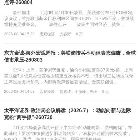
点评-260804
事件描述 北京时间7月30日凌晨，美联储公布7月FOMC会
议决议，维持联邦基金目标利率区间在3.50%—3.75%不变，并继续
维持充足准备金。 事件点评 政策声明对经济、就业…
2026-08-04 15:28
宏观经济
尤春野
6 页
东方金诚-海外宏观周报：美联储按兵不动但表态偏鹰，全球
债市承压-260803
全球：上周，美伊局势反复，油价小幅回落至87美元/桶。上周
美联储7月议息会议宣布连续第五次按兵不动，但出现三位地区联储
主席投票支持加息，内部鹰派声音显著增强。受美联储偏…
2026-08-04 14:58
宏观经济
徐嘉琦，于丽峰，冯琳
9 页
太平洋证券-政治局会议解读（2026.7）：动能向新与边际
宽松“两手抓”-260730
7月政治局会议高度评价上半年经济“动能向新、结构向优”，在
此基础上要求“加快推进新旧动能转换”，“积极推动前沿技术突破”。
2026年二季度，在美伊冲突反复、国际能源价格中…