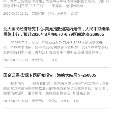
年，海外主要经济体竞相加大在AI与半导体领域的投资规模。例如韩
国政府计划开展“三大工程”——半导体、物理AI和AI…
2026-08-06 13:51
宏观经济
芦哲，刘子博
13 页
北大国民经济研究中心-美元指数短期内走低，人民币或继续
震荡上行，预计2026年8月在6.70~6.79区间波动-260805
2026年7月，人民币汇率总体6.7476至6.8088区间内震荡升
值。全球主要国家、经济体6月CPI增速下降明显，7月全球主要央行
集体维持利率不变，叠加沃什在国会半年度听证会讲话被解读…
2026-08-05 17:13
宏观经济
3 页
国金证券-宏观专题研究报告：海峡大结局？-260805
基本内容 随着特朗普上周末再次发出关键TACO信号，本轮
围绕霍尔木兹海峡控制权展开的争夺战有望进入收尾阶段。短期看，
如果局势缓和、油价回落，美联储有机会在9月避免加息…
2026-08-05 15:43
宏观经济
宋雪涛，赵宏鹤
4 页