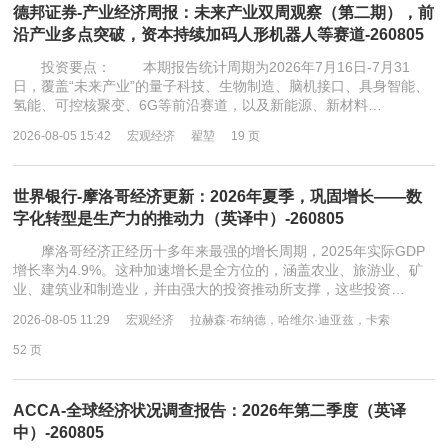
德邦证券-产业经济周报：未来产业双周观察（第二期），前
沿产业多点突破，资本持续加码人形机器人等赛道-260805
投资要点： 本期报告统计周期为2026年7月16日-7月31
日，覆盖“未来产业”的量子科技、生物制造、脑机接口、具身智能、
氢能、可控核聚变、6G等前沿赛道，以及新能源、新材料…
2026-08-05 15:42
宏观经济
翟堃
19 页
世界银行-摩洛哥经济更新：2026年夏季，巩固增长——数
字化转型是生产力的推动力（英译中）-260805
摩洛哥经济正经历十多年来最强的增长周期，2025年实际GDP
增长率为4.9%。这种加速增长是全方位的，涵盖农业、旅游业、矿
业、建筑业和制造业，并由强大的投资推动所支撑，这些投资…
2026-08-05 11:29
宏观经济
拉赫森·布纳德，哈维尔·迪亚兹，卡索
52 页
ACCA-全球经济状况调查报告：2026年第二季度（英译
中）-260805