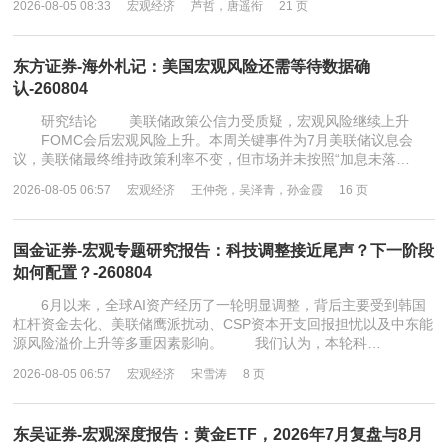
2026-08-05 08:33
宏观经济
芦哲，唐遥衔
21 页
东方证券-海外札记：美国宏观风险还需等待数据确
认-260804
研究结论 美联储政策公信力受质疑，宏观风险继续上升
FOMC会后宏观风险上升。本周关键事件为7月美联储议息会
议，美联储最终维持政策利率不变，但市场并未按照“加息未落…
2026-08-05 06:57
宏观经济
王仲尧，吴泽青，孙金霞
16 页
国金证券-宏观专题研究报告：科技调整接近尾声？下一阶段
如何配置？-260804
6月以来，全球AI资产经历了一轮明显调整，背后主要受到韩国
杠杆资金去化、美联储鹰派扰动、CSP资本开支回报担忧以及中东能
源风险溢价上升等多重因素影响。 我们认为，本轮科…
2026-08-05 06:57
宏观经济
宋雪涛
8 页
东吴证券-宏观深度报告：黄金ETF，2026年7月复盘与8月