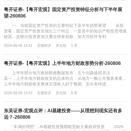
粤开证券-【粤开宏观】固定资产投资特征分析与下半年展
望-260806
一、当前固定资产投资的主要特征下及半年趋势展望 从投
资看，固定资产投资呈现出三个特点：一是其中的知识产权投资增速
较高，反映出投资更加注重在研发创新，加大对软件专利…
2026-08-06 15:41
宏观经济
罗志恒
5 页
粤开证券-【粤开宏观】上半年地方财政形势分析-260806
上半年部分地方政府财政数据发布，五个问题值得关注：
其一，上半年地方财政收支的总体特点：从地方一般公共预算来看，
上半年地方财政收支整体呈现收入好于预期、支出有待进…
2026-08-06 15:03
宏观经济
罗志恒
6 页
东吴证券-宏观点评：AI基建投资——从理想到现实还有多
远？-260806
“丰满的理想”：AI基建投资预期能贡献大量政府投资 2026