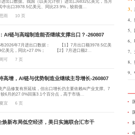
月进出口数据。我国（以美元计价）进出口6832亿美元，当月
其中出口3978.5亿美元、同比23.9%，较前值…
3、
思雨
10 页
4、
5、
：AI链与高端制造能否继续支撑出口？-260807
6、
026年7月进出口数据： 【1】7月出口额3978.5亿美
23.9亿美元，同比+27.0%； 【2】7月进口额2…
7、
周可
7 页
8、
9、
高增，AI链与优势制造业继续主导增长-260807
品修复有所延续，但出口增长仍主要依赖AI产业支撑。7
较6月的27.0%回落3.1个百分点，高于市场…
夏宜
6 页
：央企焕新布局低空经济，美日实施联合汇市干