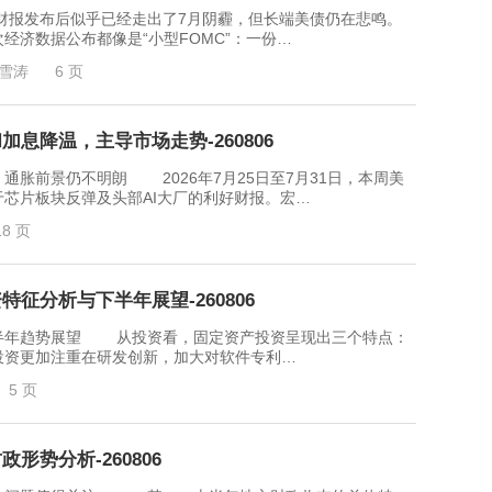
发布后似乎已经走出了7月阴霾，但长端美债仍在悲鸣。
济数据公布都像是“小型FOMC”：一份…
雪涛
6 页
息降温，主导市场走势-260806
前景仍不明朗 2026年7月25日至7月31日，本周美
芯片板块反弹及头部AI大厂的利好财报。宏…
18 页
征分析与下半年展望-260806
年趋势展望 从投资看，固定资产投资呈现出三个特点：
投资更加注重在研发创新，加大对软件专利…
5 页
形势分析-260806