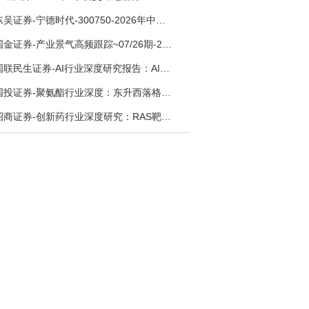
东吴证券-宁德时代-300750-2026年中报点评：出货高增业绩稳健，回购彰显龙头信心-260726
国金证券-产业景气高频跟踪~07/26期-260726
国联民生证券-AI行业深度研究报告：AI时代与Token经济，从技术符号到数字石油-260801
国投证券-聚氨酯行业深度：东升西落格局深化，供需紧平衡驱动盈利修复-260804
招商证券-创新药行业深度研究：RAS靶向治疗，四十年不可成药的终结，与终结之后的治疗格局演化-260805