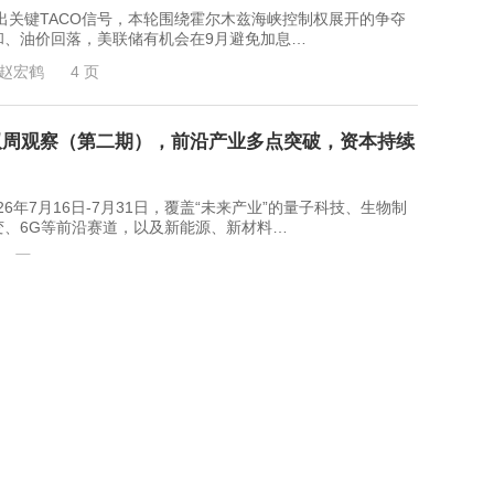
键TACO信号，本轮围绕霍尔木兹海峡控制权展开的争夺
和、油价回落，美联储有机会在9月避免加息…
赵宏鹤
4 页
双周观察（第二期），前沿产业多点突破，资本持续
7月16日-7月31日，覆盖“未来产业”的量子科技、生物制
、6G等前沿赛道，以及新能源、新材料…
19 页
年夏季，巩固增长——数字化转型是生产力的推动力
2025年实际GDP增长率为4.9%。这种加速增长是全方位
造业，并由强大的投资推动所支撑，这些投资…
布纳德，哈维尔·迪亚兹，卡索
52 页