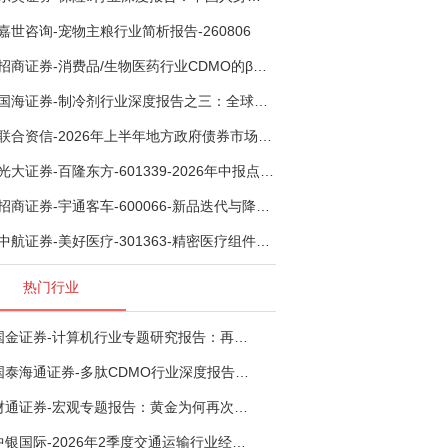
嘉世咨询-宠物主粮行业简析报告-260806
招商证券-消费品/生物医药行业CDMO的β：从药明康德超预期，看好中国CDMO头部公司成长空间-260805
国海证券-制冷剂行业深度报告之三：全球配额重塑制冷剂价值，AI材料开启氟化工新时代-260806
联合资信-2026年上半年地方政府债券市场观察及下半年展望：积极财政政策提质增效，地方债务迈向长效治理-260806
光大证券-百隆东方-601339-2026年中报点评：上半年业绩表现高增，国内外产能均有亮眼表现-260807
招商证券-宇通客车-600066-新品迭代与降本增效双轮驱动，海外市场放量可期-260805
中航证券-美好医疗-301363-精密医疗组件龙头复苏在即，脑机接口打开成长新空间-260803
热门行业
国金证券-计算机行业专题研究报告：再谈超节点-260724
国泰海通证券-多肽CDMO行业深度报告：多肽市场扩容带动CDMO产能扩建-260727
财通证券-宏观专题报告：黄金为何再次与其他资产脱钩-260726
中银国际-2026年2季度交通运输行业经济运行前瞻分析：地缘冲突致航运和航空景气度分化，交通基础设施板块总体呈现稳健特征-260724