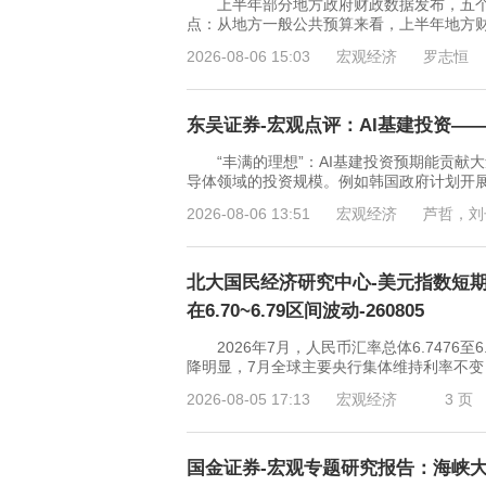
上半年部分地方政府财政数据发布，五个
点：从地方一般公共预算来看，上半年地方
2026-08-06 15:03
宏观经济
罗志恒
东吴证券-宏观点评：AI基建投资——
“丰满的理想”：AI基建投资预期能贡献大
导体领域的投资规模。例如韩国政府计划开展“
2026-08-06 13:51
宏观经济
芦哲，刘
北大国民经济研究中心-美元指数短期
在6.70~6.79区间波动-260805
2026年7月，人民币汇率总体6.7476至
降明显，7月全球主要央行集体维持利率不
2026-08-05 17:13
宏观经济
3 页
国金证券-宏观专题研究报告：海峡大结局