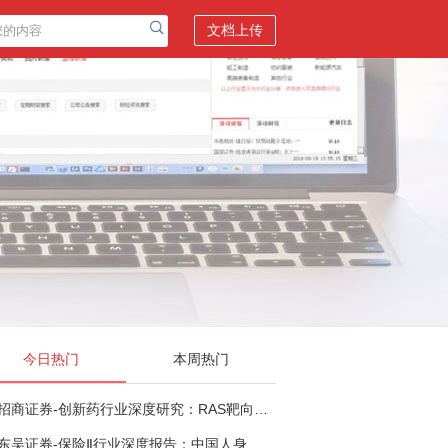
文档上传
今日热门
本周热门
招商证券-创新药行业深度研究：RAS靶向治疗，四十年不可成药的终结，与终结之后的治疗格局演化-260805
东吴证券-保险Ⅱ行业深度报告：中国人身险银保渠道系列报告二，他山之石，可以攻玉-260806