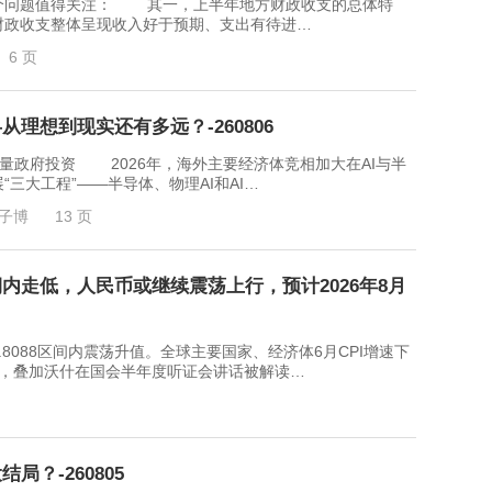
问题值得关注： 其一，上半年地方财政收支的总体特
财政收支整体呈现收入好于预期、支出有待进…
6 页
从理想到现实还有多远？-260806
量政府投资 2026年，海外主要经济体竞相加大在AI与半
三大工程”——半导体、物理AI和AI…
子博
13 页
内走低，人民币或继续震荡上行，预计2026年8月
6.8088区间内震荡升值。全球主要国家、经济体6月CPI增速下
变，叠加沃什在国会半年度听证会讲话被解读…
？-260805