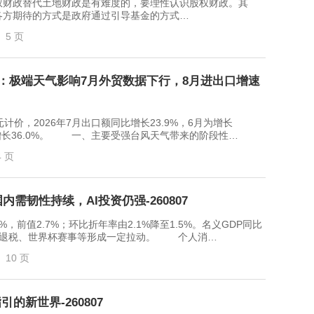
财政替代土地财政是有难度的，要理性认识股权财政。其
各方期待的方式是政府通过引导基金的方式…
5 页
解读：极端天气影响7月外贸数据下行，8月进出口增速
，2026年7月出口额同比增长23.9%，6月为增长
月为增长36.0%。 一、主要受强台风天气带来的阶段性…
4 页
需韧性持续，AI投资仍强-260807
前值2.7%；环比折年率由2.1%降至1.5%。名义GDP同比
，政府退税、世界杯赛事等形成一定拉动。 个人消…
10 页
的新世界-260807