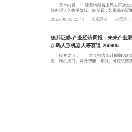
基本内容 随着特朗普上周末再次发出关
战有望进入收尾阶段。短期看，如果局势缓
2026-08-05 15:43
宏观经济
宋雪涛，
德邦证券-产业经济周报：未来产业
加码人形机器人等赛道-260805
投资要点： 本期报告统计周期为2026年
造、脑机接口、具身智能、氢能、可控核聚变
2026-08-05 15:42
宏观经济
翟堃
世界银行-摩洛哥经济更新：2026
（英译中）-260805
摩洛哥经济正经历十多年来最强的增长周期，
的，涵盖农业、旅游业、矿业、建筑业和制
2026-08-05 11:29
宏观经济
拉赫森·