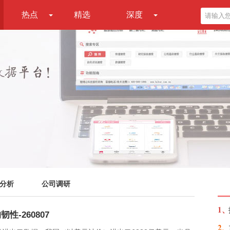
热点
精选
深度
分析
公司调研
1、
-260807
2、