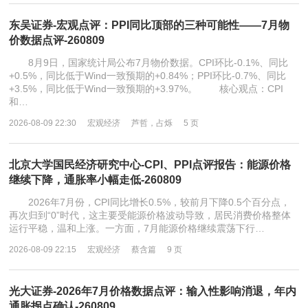
东吴证券-宏观点评：PPI同比顶部的三种可能性——7月物
价数据点评-260809
8月9日，国家统计局公布7月物价数据。CPI环比-0.1%、同比
+0.5%，同比低于Wind一致预期的+0.84%；PPI环比-0.7%、同比
+3.5%，同比低于Wind一致预期的+3.97%。 核心观点：CPI
和…
2026-08-09 22:30
宏观经济
芦哲，占烁
5 页
北京大学国民经济研究中心-CPI、PPI点评报告：能源价格
继续下降，通胀率小幅走低-260809
2026年7月份，CPI同比增长0.5%，较前月下降0.5个百分点，
再次归到“0”时代，这主要受能源价格波动导致，居民消费价格整体
运行平稳，温和上涨。一方面，7月能源价格继续震荡下行…
2026-08-09 22:15
宏观经济
蔡含篇
9 页
光大证券-2026年7月价格数据点评：输入性影响消退，年内
通胀拐点确认-260809