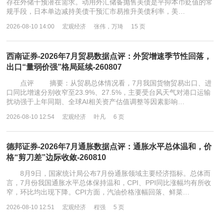
存在外储干预潜在需求。动用外汇储备抛售美债是平抑本币贬值的常
规手段，日本单边减持美债干预汇市易推升美债利率，美…
2026-08-10 14:00
宏观经济
张伟，万琦
15 页
西南证券-2026年7月贸易数据点评：外贸增速季节性回落，
出口“量弱价强”格局延续-260807
点评 摘要：从贸易总体情况看，7月我国货物贸易出口、进
口同比增速分别收窄至23.9%、27.5%，主要受台风天气对港口运输
扰动强于上年同期、全球AI相关资产估值调整等因素影响…
2026-08-10 12:54
宏观经济
叶凡
6 页
德邦证券-2026年7月通胀数据点评：通胀水平总体温和，价
格“剪刀差”边际收敛-260810
8月9日，国家统计局公布7月份通胀领域主要经济指标。总体而
言，7月份我国通胀水平总体保持温和，CPI、PPI同比涨幅均有所收
窄，环比均出现下降。CPI方面，汽油价格涨幅回落、鲜菜…
2026-08-10 12:51
宏观经济
程强
5 页