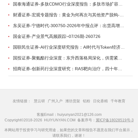
国泰海通证券-多肽CDMO行业深度报告：多肽市场扩容带动CDMO产能扩建-260727
财通证券-宏观专题报告：黄金为何再次与其他资产脱钩-260726
东吴证券-宁德时代-300750-2026年中报点评：出货高增业绩稳健，回购彰显龙头信心-260726
国金证券-产业景气高频跟踪~07/26期-260726
国联民生证券-AI行业深度研究报告：AI时代与Token经济，从技术符号到数字石油-260801
国投证券-聚氨酯行业深度：东升西落格局深化，供需紧平衡驱动盈利修复-260804
招商证券-创新药行业深度研究：RAS靶向治疗，四十年不可成药的终结，与终结之后的治疗格局演化-260805
友情链接：
慧云研
广州入户
潍坊货架
铝粉
日化香精
千年教育
客服Email：huiyunyan2021@126.com
Copyright©2018-2026 HUIYUNYAN.COM 备案序号：
冀ICP备18028519号-3
本网站用于投资学习与研究用途，如果您的文章和报告不愿意在我们平台展示，
请联系我们，谢谢！