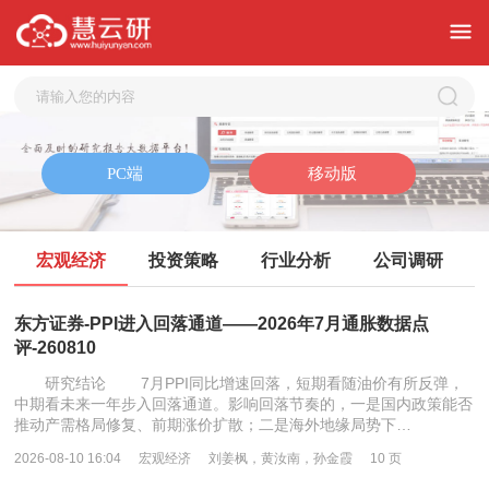
宏观经济
投资策略
行业分析
公司调研
东方证券-PPI进入回落通道——2026年7月通胀数据点
评-260810
研究结论 7月PPI同比增速回落，短期看随油价有所反弹，
中期看未来一年步入回落通道。影响回落节奏的，一是国内政策能否
推动产需格局修复、前期涨价扩散；二是海外地缘局势下…
2026-08-10 16:04
宏观经济
刘姜枫，黄汝南，孙金霞
10 页