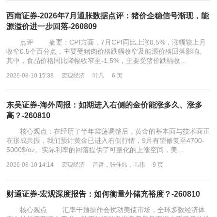
西南证券-2026年7月通胀数据点评：猪价企稳信号渐现，能
源溢价进一步回落-260809
点评 摘要：CPI方面，7月CPI同比上涨0.5%，涨幅较上月
收窄0.5个百分点，主要受猪肉价格跌幅收窄及能源价格回落影响。
其中，食品价格同比降幅收窄至-1.5%，主要受猪价跌幅收…
2026-08-10 15:38
宏观经济
叶凡
6 页
东吴证券-海外周报：如期进入右侧的金价能涨多久、涨多
高？-260810
核心观点：在经历了半年震荡调整后，黄金的基本面与技术面正
在形成共振，我们预计黄金已进入右侧行情，9月有望修复至4700-
5000$/oz。实际利率的回落提供了可量化的上涨空间，美…
2026-08-10 14:14
宏观经济
芦哲，张佳炜，韦祎
9 页
财通证券-宏观深度报告：如何衡量外储充裕度？-260810
核心观点 汇率干预操作会扰动美债市场，全球多数经济体