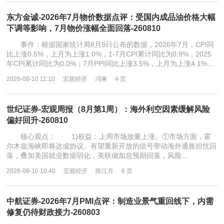
东方金诚-2026年7月物价数据点评：受国内成品油价格大幅
下调等影响，7月物价涨幅全面回落-260810
事件：根据国家统计局8月9日公布的数据，2026年7月，CPI同
比上涨0.5%，上月为上涨1.0%，1-7月CPI累计同比为0.9%，2025
年CPI累计同比为0.0%；7月PPI同比上涨3.5%，上月为上涨4.1%…
2026-08-10 11:10
宏观经济
冯琳
4 页
世纪证券-宏观周报（8月第1周）：海外利空因素缓解风险
偏好回升-260810
核心观点： 1)权益：上周市场放量上涨。①市场方面，霍
尔木兹海峡即将达成协议、有望重新开放的信号带动海外通胀担忧回
落，叠加美国就业数据弱化，美联储加息预期回落，风险…
2026-08-10 10:40
宏观经济
陈江月
6 页
中航证券-2026年7月PMI点评：制造业景气重回线下，内需
修复仍待财政接力-260803