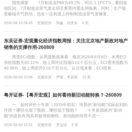
报告摘要 7月制造业PMI为49.2%，环比-1.1PCTS，重回收
缩区间。7月制造业景气度走弱主要受内需走弱拖累，同时，生产端
受极端天气扰动，也在一定程度上抑制制造业景气度修复。…
2026-08-10 09:45
宏观经济
郭鑫，刘庆东
6 页
东吴证券-宏观量化经济指数周报：关注北京地产新政对地产
销售的支撑作用-260809
周度ECI指数：从周度数据来看，截至2026年8月9日，本周ECI
供给指数为50.11%，较上周环比回落0.01个百分点；ECI需求指数为
49.95%，较上周回升0.01个百分点。从分项来看，ECI投资…
2026-08-09 23:06
宏观经济
芦哲，李昌萌
15 页
粤开证券-【粤开宏观】如何看待新旧动能转换？-260809
一、如何评价十年前（2015年前后）培育的“新动能”实际起到的
作用？哪些兑现了预期，哪些低于预期？ 十年前国家对“新动
能”的提前布局具有较强前瞻性。新动能的培育不是一…
2026-08-09 22:31
宏观经济
罗志恒
8 页