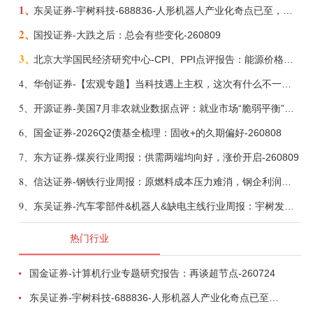
1、
东吴证券-宇树科技-688836-人形机器人产业化奇点已至，商业化龙头向AGI迈进-260809
2、
国投证券-大跌之后：总会有些变化-260809
3、
北京大学国民经济研究中心-CPI、PPI点评报告：能源价格继续下降，通胀率小幅走低-260809
4、
华创证券-【宏观专题】当科技遇上主权，这次有什么不一样？——海外科技思辨系列五-260808
5、
开源证券-美国7月非农就业数据点评：就业市场“脆弱平衡”，美联储加息动力并不高-260808
6、
国金证券-2026Q2债基全梳理：固收+的久期偏好-260808
7、
东方证券-煤炭行业周报：供需两端均向好，涨价开启-260809
8、
信达证券-钢铁行业周报：原燃料成本压力难消，钢企利润或短期承压-260809
9、
东吴证券-汽车零部件&机器人&缺电主线行业周报：宇树发行价确认，卡特彼勒重启中速机项目-260809
热门行业
国金证券-计算机行业专题研究报告：再谈超节点-260724
东吴证券-宇树科技-688836-人形机器人产业化奇点已至，商业化龙头向AGI迈进-260809