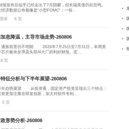
发布后似乎已经走出了7月阴霾，但长端美债仍在悲鸣。
济数据公布都像是“小型FOMC”：一份…
雪涛
6 页
息降温，主导市场走势-260806
前景仍不明朗 2026年7月25日至7月31日，本周美
芯片板块反弹及头部AI大厂的利好财报。宏…
18 页
征分析与下半年展望-260806
年趋势展望 从投资看，固定资产投资呈现出三个特点：
投资更加注重在研发创新，加大对软件专利…
5 页
形势分析-260806