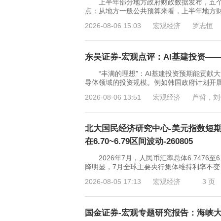
上半年部分地方政府财政数据发布，五个
点：从地方一般公共预算来看，上半年地方
2026-08-06 15:03
宏观经济
罗志恒
东吴证券-宏观点评：AI基建投资——
“丰满的理想”：AI基建投资预期能贡献大
导体领域的投资规模。例如韩国政府计划开展“
2026-08-06 13:51
宏观经济
芦哲，刘
北大国民经济研究中心-美元指数短期
在6.70~6.79区间波动-260805
2026年7月，人民币汇率总体6.7476至
降明显，7月全球主要央行集体维持利率不
2026-08-05 17:13
宏观经济
3 页
国金证券-宏观专题研究报告：海峡大结局