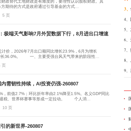
财政替代土地财政是有难度的，要理性认识股权财政。其
各方期待的方式是政府通过引导基金的方式…
3、
5 页
4、
5、
解读：极端天气影响7月外贸数据下行，8月进出口增速
6、
7、
，2026年7月出口额同比增长23.9%，6月为增长
月为增长36.0%。 一、主要受强台风天气带来的阶段性…
8、
4 页
9、
需韧性持续，AI投资仍强-260807
前值2.7%；环比折年率由2.1%降至1.5%。名义GDP同比
，政府退税、世界杯赛事等形成一定拉动。 个人消…
10 页
的新世界-260807