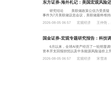
东方证券-海外札记：美国宏观风险还需
研究结论 美联储政策公信力受质疑，宏
事件为7月美联储议息会议，美联储最终维持
2026-08-05 06:57
宏观经济
王仲尧，
国金证券-宏观专题研究报告：科技调整
6月以来，全球AI资产经历了一轮明显调
资本开支回报担忧以及中东能源风险溢价上
2026-08-05 06:57
宏观经济
宋雪涛
东吴证券-宏观深度报告：黄金ETF，20
投资要点 市场表现回顾： 走势复盘：
落、月末震荡磨底”的运行特征，月度上涨约2
2026-08-04 23:05
宏观经济
芦哲，唐
财信证券-经济金融高频数据-260803