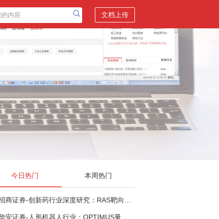
文档上传
今日热门
本周热门
招商证券-创新药行业深度研究：RAS靶向治疗，四十年不可成药的终结，与终结之后的治疗格局演化-260805
华安证券-人形机器人行业：OPTIMUS量产在即，核心零部件充分受益-260803