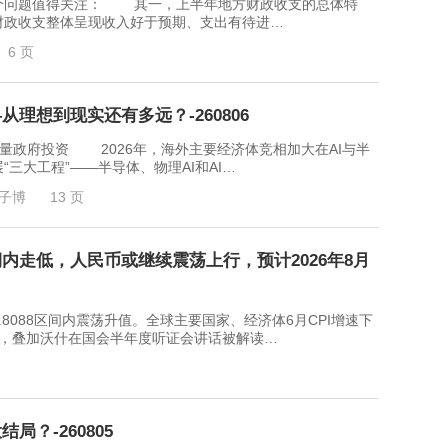
问题值得关注： 其一，上半年地方财政收支的总体特
财政收支整体呈现收入好于预期、支出有待进…
6 页
从理想到现实还有多远？-260806
量政府投资 2026年，海外主要经济体竞相加大在AI与半
三大工程”——半导体、物理AI和AI…
子博
13 页
内走低，人民币或继续震荡上行，预计2026年8月
6.8088区间内震荡升值。全球主要国家、经济体6月CPI增速下
变，叠加沃什在国会半年度听证会讲话被解读…
？-260805