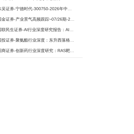
东吴证券-宁德时代-300750-2026年中报点评：出货高增业绩稳健，回购彰显龙头信心-260726
国金证券-产业景气高频跟踪~07/26期-260726
国联民生证券-AI行业深度研究报告：AI时代与Token经济，从技术符号到数字石油-260801
国投证券-聚氨酯行业深度：东升西落格局深化，供需紧平衡驱动盈利修复-260804
招商证券-创新药行业深度研究：RAS靶向治疗，四十年不可成药的终结，与终结之后的治疗格局演化-260805