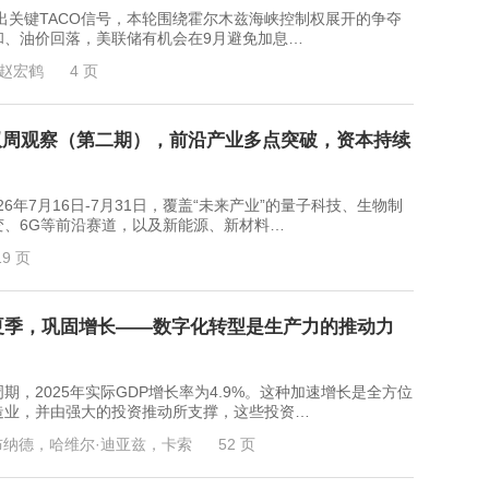
键TACO信号，本轮围绕霍尔木兹海峡控制权展开的争夺
和、油价回落，美联储有机会在9月避免加息…
赵宏鹤
4 页
双周观察（第二期），前沿产业多点突破，资本持续
7月16日-7月31日，覆盖“未来产业”的量子科技、生物制
、6G等前沿赛道，以及新能源、新材料…
19 页
年夏季，巩固增长——数字化转型是生产力的推动力
2025年实际GDP增长率为4.9%。这种加速增长是全方位
造业，并由强大的投资推动所支撑，这些投资…
布纳德，哈维尔·迪亚兹，卡索
52 页