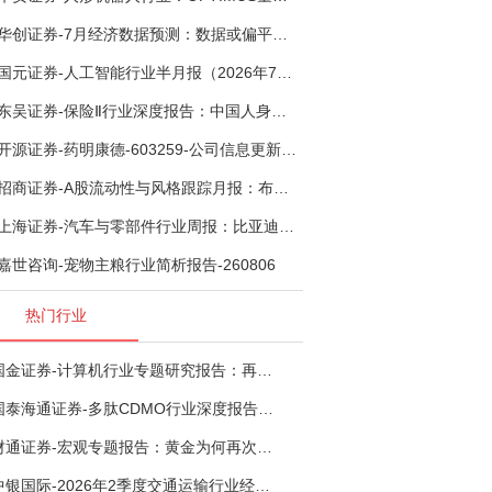
华创证券-7月经济数据预测：数据或偏平，等待政策推进-260805
国元证券-人工智能行业半月报（2026年7月第2期）：Kimi K3发布，引领开源大模型发展-260805
东吴证券-保险Ⅱ行业深度报告：中国人身险银保渠道系列报告二，他山之石，可以攻玉-260806
开源证券-药明康德-603259-公司信息更新报告：TIDES业务超预期增长，小分子D&M加速向上-260805
招商证券-A股流动性与风格跟踪月报：布局成长超跌反弹，保留部分再平衡配置-260805
上海证券-汽车与零部件行业周报：比亚迪机器人“小迪”8月亮相，“人工智能+”赋能邮政无人机无人车加速落地-260805
嘉世咨询-宠物主粮行业简析报告-260806
热门行业
国金证券-计算机行业专题研究报告：再谈超节点-260724
国泰海通证券-多肽CDMO行业深度报告：多肽市场扩容带动CDMO产能扩建-260727
财通证券-宏观专题报告：黄金为何再次与其他资产脱钩-260726
中银国际-2026年2季度交通运输行业经济运行前瞻分析：地缘冲突致航运和航空景气度分化，交通基础设施板块总体呈现稳健特征-260724