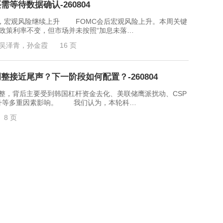
等待数据确认-260804
观风险继续上升 FOMC会后宏观风险上升。本周关键
政策利率不变，但市场并未按照“加息未落…
吴泽青，孙金霞
16 页
接近尾声？下一阶段如何配置？-260804
整，背后主要受到韩国杠杆资金去化、美联储鹰派扰动、CSP
升等多重因素影响。 我们认为，本轮科…
8 页
26年7月复盘与8月展望-260804
2026年7月沪金整体呈现出“月初跳空反弹、月中持续回
.12%。月初受美国6月非农远逊预期的…
遥衔
19 页