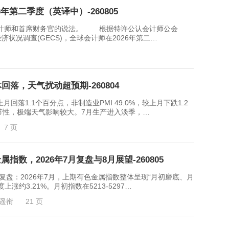
年第二季度（英译中）-260805
师和首席财务官的说法。 根据特许公认会计师公会
经济状况调查(GECS)，全球会计师在2026年第二…
回落，天气扰动超预期-260804
回落1.1个百分点，非制造业PMI 49.0%，较上月下跌1.2
节性，极端天气影响较大。7月生产进入淡季，…
7 页
数，2026年7月复盘与8月展望-260805
2026年7月，上期有色金属指数整体呈现“月初磨底、月
约3.21%。月初指数在5213-5297…
遥衔
21 页