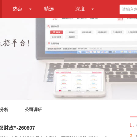
热点
精选
深度
分析
公司调研
1、
政”-260807
2、