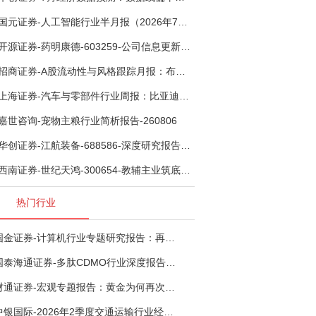
国元证券-人工智能行业半月报（2026年7月第2期）：Kimi K3发布，引领开源大模型发展-260805
开源证券-药明康德-603259-公司信息更新报告：TIDES业务超预期增长，小分子D&M加速向上-260805
招商证券-A股流动性与风格跟踪月报：布局成长超跌反弹，保留部分再平衡配置-260805
上海证券-汽车与零部件行业周报：比亚迪机器人“小迪”8月亮相，“人工智能+”赋能邮政无人机无人车加速落地-260805
嘉世咨询-宠物主粮行业简析报告-260806
华创证券-江航装备-688586-深度研究报告：我国机载生保与燃油系统核心供应商，发力“民机+军贸+特种制冷”新质新域——华创交运|航空强国系列（十二）-260804
西南证券-世纪天鸿-300654-教辅主业筑底蓄势，AI+教育打开第二曲线-260729
热门行业
国金证券-计算机行业专题研究报告：再谈超节点-260724
国泰海通证券-多肽CDMO行业深度报告：多肽市场扩容带动CDMO产能扩建-260727
财通证券-宏观专题报告：黄金为何再次与其他资产脱钩-260726
中银国际-2026年2季度交通运输行业经济运行前瞻分析：地缘冲突致航运和航空景气度分化，交通基础设施板块总体呈现稳健特征-260724