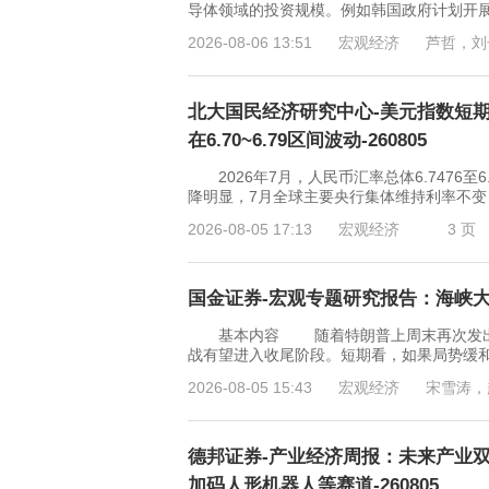
导体领域的投资规模。例如韩国政府计划开展“
2026-08-06 13:51
宏观经济
芦哲，刘
北大国民经济研究中心-美元指数短期
在6.70~6.79区间波动-260805
2026年7月，人民币汇率总体6.7476至
降明显，7月全球主要央行集体维持利率不
2026-08-05 17:13
宏观经济
3 页
国金证券-宏观专题研究报告：海峡大结局
基本内容 随着特朗普上周末再次发出关
战有望进入收尾阶段。短期看，如果局势缓
2026-08-05 15:43
宏观经济
宋雪涛，
德邦证券-产业经济周报：未来产业
加码人形机器人等赛道-260805