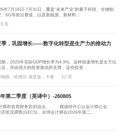
7月16日-7月31日，覆盖“未来产业”的量子科技、生物制
、6G等前沿赛道，以及新能源、新材料…
19 页
年夏季，巩固增长——数字化转型是生产力的推动力
2025年实际GDP增长率为4.9%。这种加速增长是全方位
造业，并由强大的投资推动所支撑，这些投资…
布纳德，哈维尔·迪亚兹，卡索
52 页
年第二季度（英译中）-260805
师和首席财务官的说法。 根据特许公认会计师公会
经济状况调查(GECS)，全球会计师在2026年第二…