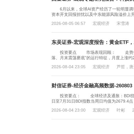
6月以来，全球AI资产经历了一轮明显调
资本开支回报担忧以及中东能源风险溢价上
2026-08-05 06:57
宏观经济
宋雪涛
东吴证券-宏观深度报告：黄金ETF，20
投资要点 市场表现回顾： 走势复盘：
落、月末震荡磨底”的运行特征，月度上涨约2
2026-08-04 23:05
宏观经济
芦哲，唐
财信证券-经济金融高频数据-260803
投资要点： 全球经济及通胀：BDI指数下
日至7月31日BDI指数当周日均值为2679.
2026-08-04 23:00
宏观经济
叶彬