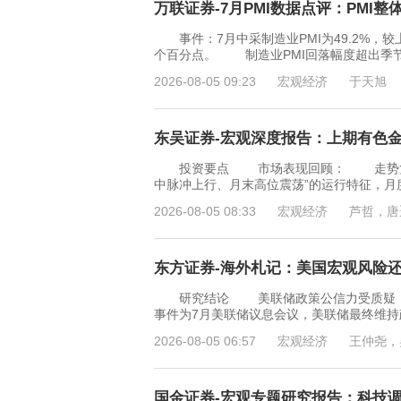
万联证券-7月PMI数据点评：PMI整体
事件：7月中采制造业PMI为49.2%，较上月
个百分点。 制造业PMI回落幅度超出季
2026-08-05 09:23
宏观经济
于天旭
东吴证券-宏观深度报告：上期有色金属指
投资要点 市场表现回顾： 走势复盘：
中脉冲上行、月末高位震荡”的运行特征，月度上涨
2026-08-05 08:33
宏观经济
芦哲，唐
东方证券-海外札记：美国宏观风险还需
研究结论 美联储政策公信力受质疑，宏
事件为7月美联储议息会议，美联储最终维持
2026-08-05 06:57
宏观经济
王仲尧，
国金证券-宏观专题研究报告：科技调整