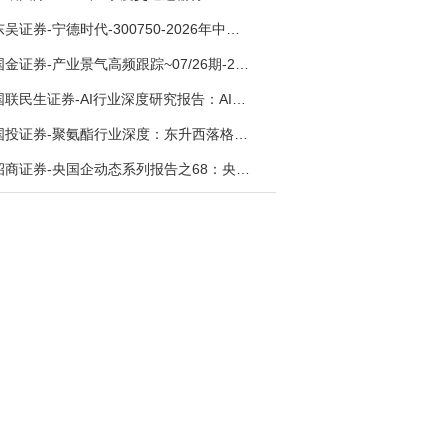
东吴证券-宁德时代-300750-2026年中报点评：出货高增业绩稳健，回购彰显龙头信心-260726
国金证券-产业景气高频跟踪~07/26期-260726
国联民生证券-AI行业深度研究报告：AI时代与Token经济，从技术符号到数字石油-260801
国投证券-聚氨酯行业深度：东升西落格局深化，供需紧平衡驱动盈利修复-260804
招商证券-央国企动态系列报告之68：央国企人工智能应用场景专题-260803