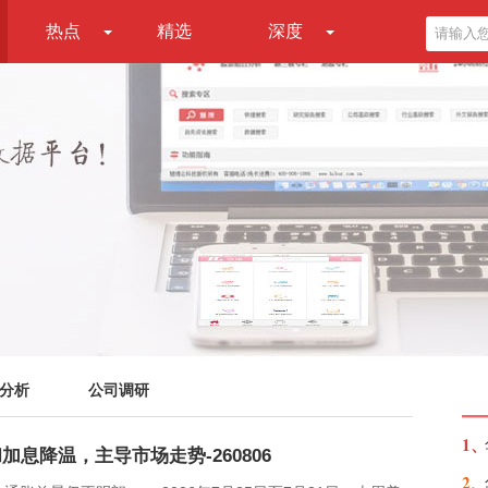
热点
精选
深度
分析
公司调研
1、
息降温，主导市场走势-260806
2、