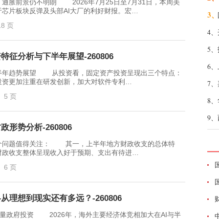
前景仍不明朗 2026年7月25日至7月31日，本周美
芯片板块反弹及头部AI大厂的利好财报。宏…
3、
18 页
4、
5、
征分析与下半年展望-260806
6、
年趋势展望 从投资看，固定资产投资呈现出三个特点：
投资更加注重在研发创新，加大对软件专利…
7、
5 页
8、
9、
形势分析-260806
问题值得关注： 其一，上半年地方财政收支的总体特
财政收支整体呈现收入好于预期、支出有待进…
6 页
从理想到现实还有多远？-260806
量政府投资 2026年，海外主要经济体竞相加大在AI与半