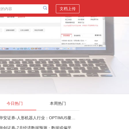
文档上传
今日热门
本周热门
华安证券-人形机器人行业：OPTIMUS量产在即，核心零部件充分受益-260803
华创证券-7月经济数据预测：数据或偏平，等待政策推进-260805