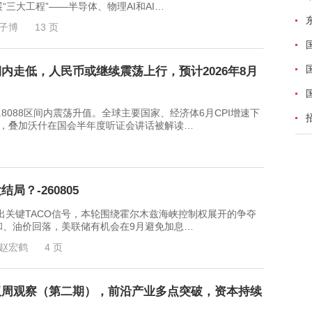
三大工程”——半导体、物理AI和AI…
子博
13 页
内走低，人民币或继续震荡上行，预计2026年8月
6.8088区间内震荡升值。全球主要国家、经济体6月CPI增速下
变，叠加沃什在国会半年度听证会讲话被解读…
？-260805
键TACO信号，本轮围绕霍尔木兹海峡控制权展开的争夺
和、油价回落，美联储有机会在9月避免加息…
赵宏鹤
4 页
双周观察（第二期），前沿产业多点突破，资本持续