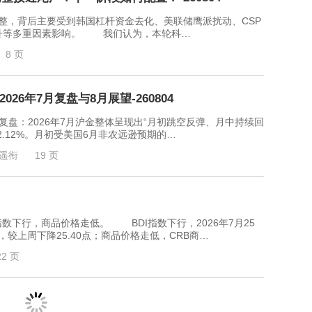
整，背后主要受到韩国杠杆资金去化、美联储鹰派扰动、CSP
升等多重因素影响。 我们认为，本轮科…
8 页
26年7月复盘与8月展望-260804
2026年7月沪金整体呈现出“月初跳空反弹、月中持续回
.12%。月初受美国6月非农远逊预期的…
遥衔
19 页
行，商品价格走低。 BDI指数下行，2026年7月25
4点，较上周下降25.40点；商品价格走低，CRB商…
22 页