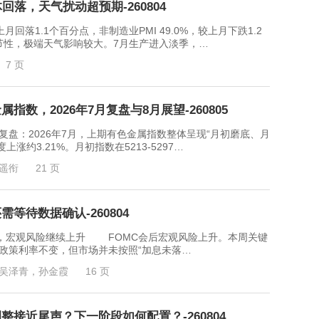
回落，天气扰动超预期-260804
回落1.1个百分点，非制造业PMI 49.0%，较上月下跌1.2
节性，极端天气影响较大。7月生产进入淡季，…
7 页
数，2026年7月复盘与8月展望-260805
2026年7月，上期有色金属指数整体呈现“月初磨底、月
约3.21%。月初指数在5213-5297…
遥衔
21 页
等待数据确认-260804
观风险继续上升 FOMC会后宏观风险上升。本周关键
政策利率不变，但市场并未按照“加息未落…
吴泽青，孙金霞
16 页
接近尾声？下一阶段如何配置？-260804