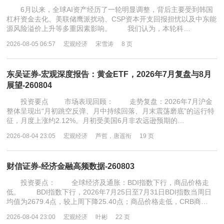
6月以来，全球AI资产经历了一轮明显调整，背后主要受到韩国
杠杆资金去化、美联储鹰派扰动、CSP资本开支回报担忧以及中东能
源风险溢价上升等多重因素影响。 我们认为，本轮科…
2026-08-05 06:57
宏观经济
宋雪涛
8 页
东吴证券-宏观深度报告：黄金ETF，2026年7月复盘与8月
展望-260804
投资要点 市场表现回顾： 走势复盘：2026年7月沪金
整体呈现出“月初跳空反弹、月中持续回落、月末震荡磨底”的运行特
征，月度上涨约2.12%。月初受美国6月非农远逊预期的…
2026-08-04 23:05
宏观经济
芦哲，唐遥衔
19 页
财信证券-经济金融高频数据-260803
投资要点： 全球经济及通胀：BDI指数下行，商品价格走
低。 BDI指数下行，2026年7月25日至7月31日BDI指数当周日
均值为2679.4点，较上周下降25.40点；商品价格走低，CRB商…
2026-08-04 23:00
宏观经济
叶彬
22 页