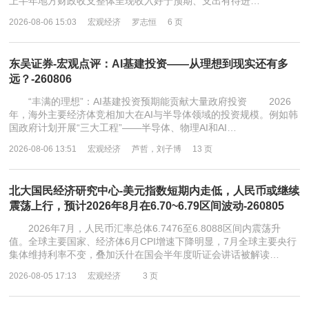
上半年地方财政收支整体呈现收入好于预期、支出有待进…
2026-08-06 15:03
宏观经济
罗志恒
6 页
东吴证券-宏观点评：AI基建投资——从理想到现实还有多
远？-260806
“丰满的理想”：AI基建投资预期能贡献大量政府投资 2026
年，海外主要经济体竞相加大在AI与半导体领域的投资规模。例如韩
国政府计划开展“三大工程”——半导体、物理AI和AI…
2026-08-06 13:51
宏观经济
芦哲，刘子博
13 页
北大国民经济研究中心-美元指数短期内走低，人民币或继续
震荡上行，预计2026年8月在6.70~6.79区间波动-260805
2026年7月，人民币汇率总体6.7476至6.8088区间内震荡升
值。全球主要国家、经济体6月CPI增速下降明显，7月全球主要央行
集体维持利率不变，叠加沃什在国会半年度听证会讲话被解读…
2026-08-05 17:13
宏观经济
3 页