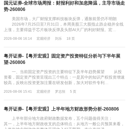
国元证券-全球市场周报：财报利好和加息降温，主导市场走
势-260806
美国市场，大厂财报支撑科技板块反弹，通胀前景仍不明朗
2026年7月25日至7月31日，本周美股三大股指止跌企稳并全线
上涨，主要得益于芯片板块反弹及头部AI大厂的利好财报。宏…
2026-08-06 16:14
宏观经济
刘乐
18 页
粤开证券-【粤开宏观】固定资产投资特征分析与下半年展
望-260806
一、当前固定资产投资的主要特征下及半年趋势展望 从投
资看，固定资产投资呈现出三个特点：一是其中的知识产权投资增速
较高，反映出投资更加注重在研发创新，加大对软件专利…
2026-08-06 15:41
宏观经济
罗志恒
5 页
粤开证券-【粤开宏观】上半年地方财政形势分析-260806
上半年部分地方政府财政数据发布，五个问题值得关注：
其一，上半年地方财政收支的总体特点：从地方一般公共预算来看，