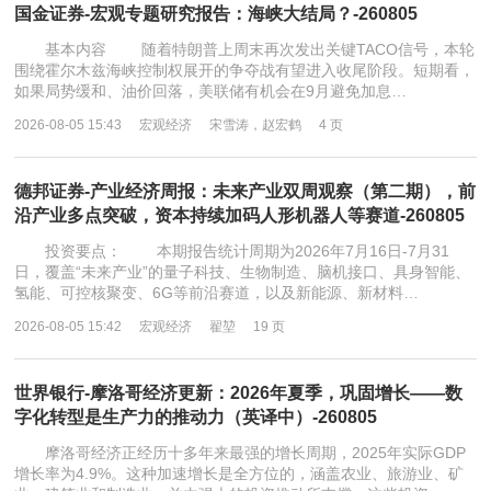
国金证券-宏观专题研究报告：海峡大结局？-260805
基本内容 随着特朗普上周末再次发出关键TACO信号，本轮
围绕霍尔木兹海峡控制权展开的争夺战有望进入收尾阶段。短期看，
如果局势缓和、油价回落，美联储有机会在9月避免加息…
2026-08-05 15:43
宏观经济
宋雪涛，赵宏鹤
4 页
德邦证券-产业经济周报：未来产业双周观察（第二期），前
沿产业多点突破，资本持续加码人形机器人等赛道-260805
投资要点： 本期报告统计周期为2026年7月16日-7月31
日，覆盖“未来产业”的量子科技、生物制造、脑机接口、具身智能、
氢能、可控核聚变、6G等前沿赛道，以及新能源、新材料…
2026-08-05 15:42
宏观经济
翟堃
19 页
世界银行-摩洛哥经济更新：2026年夏季，巩固增长——数
字化转型是生产力的推动力（英译中）-260805
摩洛哥经济正经历十多年来最强的增长周期，2025年实际GDP
增长率为4.9%。这种加速增长是全方位的，涵盖农业、旅游业、矿