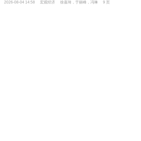
2026-08-04 14:58
宏观经济
徐嘉琦，于丽峰，冯琳
9 页
太平洋证券-政治局会议解读（2026.7）：动能向新与边际
宽松“两手抓”-260730
7月政治局会议高度评价上半年经济“动能向新、结构向优”，在
此基础上要求“加快推进新旧动能转换”，“积极推动前沿技术突破”。
2026年二季度，在美伊冲突反复、国际能源价格中…
2026-08-04 13:42
宏观经济
秦泰
4 页
北京大学国民经济研究中心-预测报告：调结构去产能，经济
总量暂时回调-260804
要点 制造业景气回落工业增速小幅放缓 收入预期不
变，消费额增速继续低位前行 “反内卷”去产能，投资增速或继续
低位前行 低基数叠加高技术产品出口上涨，出口…
2026-08-04 11:47
宏观经济
蔡含篇
14 页
威廉·布莱尔-经济周刊：数字中的诗（英译中）-260731