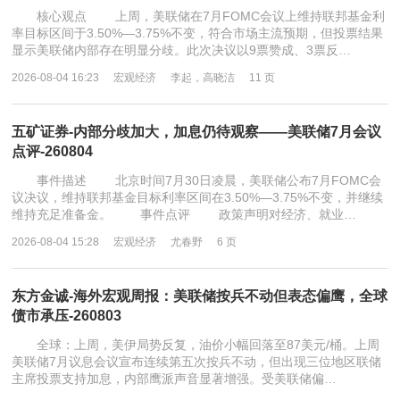
核心观点 上周，美联储在7月FOMC会议上维持联邦基金利
率目标区间于3.50%—3.75%不变，符合市场主流预期，但投票结果
显示美联储内部存在明显分歧。此次决议以9票赞成、3票反…
2026-08-04 16:23
宏观经济
李起，高晓洁
11 页
五矿证券-内部分歧加大，加息仍待观察——美联储7月会议
点评-260804
事件描述 北京时间7月30日凌晨，美联储公布7月FOMC会
议决议，维持联邦基金目标利率区间在3.50%—3.75%不变，并继续
维持充足准备金。 事件点评 政策声明对经济、就业…
2026-08-04 15:28
宏观经济
尤春野
6 页
东方金诚-海外宏观周报：美联储按兵不动但表态偏鹰，全球
债市承压-260803
全球：上周，美伊局势反复，油价小幅回落至87美元/桶。上周
美联储7月议息会议宣布连续第五次按兵不动，但出现三位地区联储
主席投票支持加息，内部鹰派声音显著增强。受美联储偏…