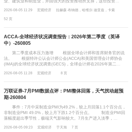
业、建筑业和制造业，并由强大的投资推动所支撑，这些投资…
2026-08-05 11:29
宏观经济
拉赫森·布纳德，哈维尔·迪亚兹，卡索
52 页
ACCA-全球经济状况调查报告：2026年第二季度（英译
中）-260805
第二季度成本压力激增 根据全球会计师和首席财务官的说
法。 根据特许公认会计师公会(ACCA)和美国管理会计师协会
(IMA)的全球经济状况调查(GECS)，全球会计师在2026年第二…
2026-08-05 11:28
宏观经济
8 页
万联证券-7月PMI数据点评：PMI整体回落，天气扰动超预
期-260804
事件：7月中采制造业PMI为49.2%，较上月回落1.1个百分点，
非制造业PMI 49.0%，较上月下跌1.2个百分点。 制造业PMI回
落幅度超出季节性，极端天气影响较大。7月生产进入淡季，…
2026-08-05 09:23
宏观经济
于天旭
7 页