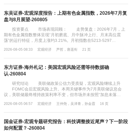
东吴证券-宏观深度报告：上期有色金属指数，2026年7月复
盘与8月展望-260805
投资要点 市场表现回顾： 走势复盘：2026年7月，上
期有色金属指数整体呈现“月初磨底、月中脉冲上行、月末高位震
荡”的运行特征，月度上涨约3.21%。月初指数在5213-5297…
2026-08-05 08:33
宏观经济
芦哲，唐遥衔
21 页
东方证券-海外札记：美国宏观风险还需等待数据确
认-260804
研究结论 美联储政策公信力受质疑，宏观风险继续上升
FOMC会后宏观风险上升。本周关键事件为7月美联储议息会
议，美联储最终维持政策利率不变，但市场并未按照“加息未落…
2026-08-05 06:57
宏观经济
王仲尧，吴泽青，孙金霞
16 页
国金证券-宏观专题研究报告：科技调整接近尾声？下一阶段
如何配置？-260804