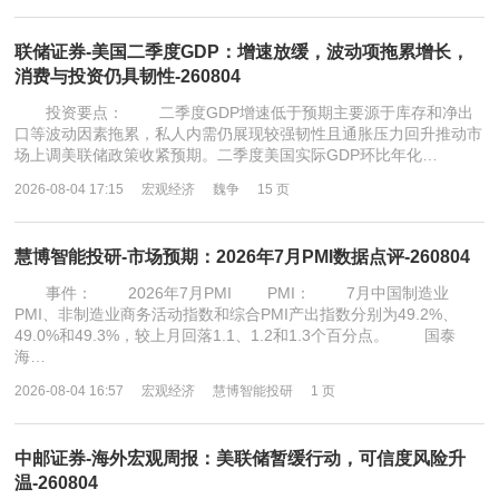
联储证券-美国二季度GDP：增速放缓，波动项拖累增长，
消费与投资仍具韧性-260804
投资要点： 二季度GDP增速低于预期主要源于库存和净出
口等波动因素拖累，私人内需仍展现较强韧性且通胀压力回升推动市
场上调美联储政策收紧预期。二季度美国实际GDP环比年化…
2026-08-04 17:15
宏观经济
魏争
15 页
慧博智能投研-市场预期：2026年7月PMI数据点评-260804
事件： 2026年7月PMI PMI： 7月中国制造业
PMI、非制造业商务活动指数和综合PMI产出指数分别为49.2%、
49.0%和49.3%，较上月回落1.1、1.2和1.3个百分点。 国泰
海…
2026-08-04 16:57
宏观经济
慧博智能投研
1 页
中邮证券-海外宏观周报：美联储暂缓行动，可信度风险升
温-260804