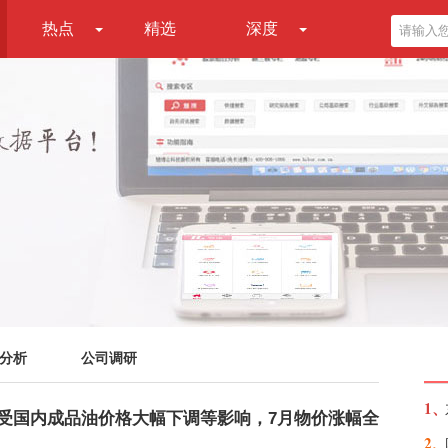
热点
精选
深度
分析
公司调研
1、
评：受国内成品油价格大幅下调等影响，7月物价涨幅全
2、