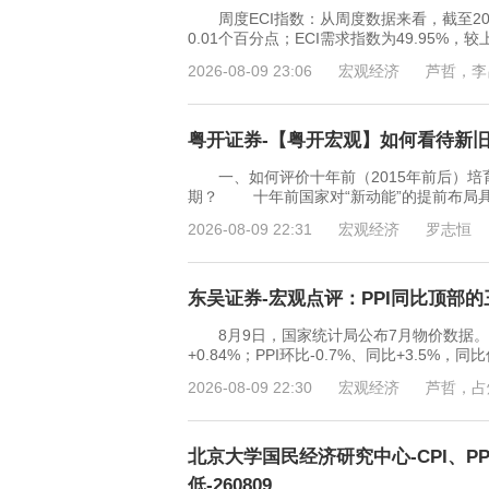
周度ECI指数：从周度数据来看，截至2026
0.01个百分点；ECI需求指数为49.95%，
2026-08-09 23:06
宏观经济
芦哲，李
粤开证券-【粤开宏观】如何看待新旧动
一、如何评价十年前（2015年前后）培育
期？ 十年前国家对“新动能”的提前布局
2026-08-09 22:31
宏观经济
罗志恒
东吴证券-宏观点评：PPI同比顶部的三
8月9日，国家统计局公布7月物价数据。CPI
+0.84%；PPI环比-0.7%、同比+3.5%
2026-08-09 22:30
宏观经济
芦哲，占
北京大学国民经济研究中心-CPI、
低-260809