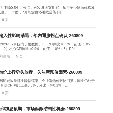
前月下降0.5个百分点，再次归到“0”时代，这主要受能源价格波
上涨。一方面，7月能源价格继续震荡下行…
9 页
输入性影响消退，年内通胀拐点确认-260809
6年7月国内价格数据。1）CPI同比+0.5%，前值+1.0%，
%；2）核心CPI同比+0.9%，前值+1.0%；3）PPI…
刘星辰
5 页
价上行势头放缓，关注新涨价因素-260809
民端物价环比降幅缩窄，企业端物价环比回落，同比仍处于
CPI同比上涨0.5%，环比下降0.1%，…
8 页
加息预期，市场酝酿结构性机会-260809