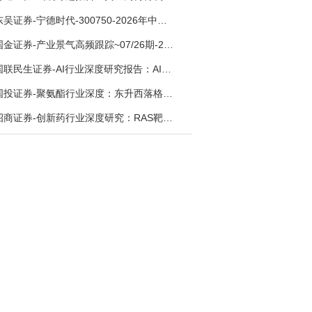
东吴证券-宁德时代-300750-2026年中报点评：出货高增业绩稳健，回购彰显龙头信心-260726
国金证券-产业景气高频跟踪~07/26期-260726
国联民生证券-AI行业深度研究报告：AI时代与Token经济，从技术符号到数字石油-260801
国投证券-聚氨酯行业深度：东升西落格局深化，供需紧平衡驱动盈利修复-260804
招商证券-创新药行业深度研究：RAS靶向治疗，四十年不可成药的终结，与终结之后的治疗格局演化-260805