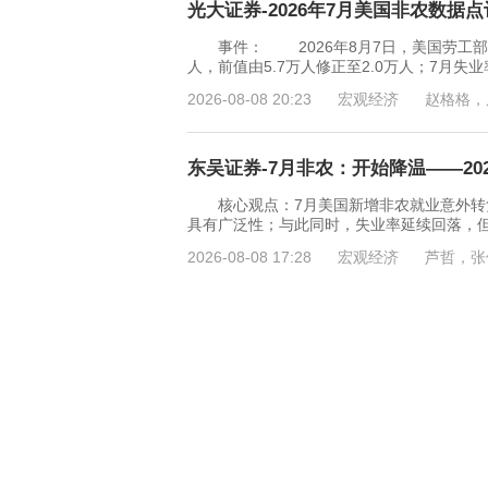
光大证券-2026年7月美国非农数据点
事件： 2026年8月7日，美国劳工部公布
人，前值由5.7万人修正至2.0万人；7月失业率
2026-08-08 20:23
宏观经济
赵格格，
东吴证券-7月非农：开始降温——202
核心观点：7月美国新增非农就业意外转负
具有广泛性；与此同时，失业率延续回落，
2026-08-08 17:28
宏观经济
芦哲，张
德邦证券-宏观点评：7月美国非农点评与
投资要点： 事件：美国7月非农就业-2.
4.1%，低于市场预期；劳动参与率从6月的
2026-08-08 16:33
宏观经济
程强，谭
北京大学国民经济研究中心-进出口