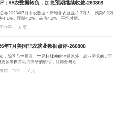
评：非农数据转负，加息预期继续收敛-260808
2026年7月非农数据：新增非农就业-2.3万人，预期8.0万
4.1%，预期4.2%，前值4.2%；平均时薪…
周欣平
8 页
6年7月美国非农就业数据点评-260808
，除季节性噪音、世界杯脉冲的消退以外，就业需求的走弱
但更多来自劳动力供给的收缩，且部分与近…
佳炜，韦祎
7 页
市场观察-260808
3万人，低于市场预期的+8万；失业率从前值4.2%降至
61.5%进一步降至61.4%。 解读： 第一…
诗吟
3 页
点评报告：“高技术”产品快速增长，外贸增速继续上