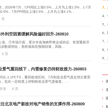
3、
26年7月，CPI同比上涨0.5%，上月为上涨1.0%，1-7月
为0.0%；7月PPI同比上涨3.5%，上月为上涨4.1%…
4、
4 页
5、
6、
外利空因素缓解风险偏好回升-260810
7、
涨。①市场方面，霍尔木兹海峡即将达成协议、有望重新开
就业数据弱化，美联储加息预期回落，风险…
8、
6 页
9、
造业景气重回线下，内需修复仍待财政接力-260803
比-1.1PCTS，重回收缩区间。7月制造业景气度走弱主要受
动，也在一定程度上抑制制造业景气度修复。…
庆东
6 页
北京地产新政对地产销售的支撑作用-260809