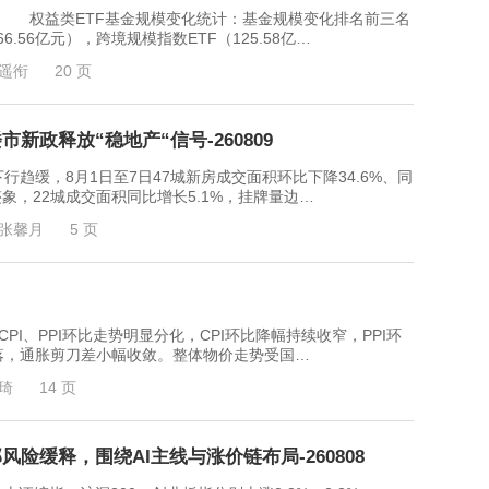
8.7） 权益类ETF基金规模变化统计：基金规模变化排名前三名
.56亿元），跨境规模指数ETF（125.58亿…
遥衔
20 页
新政释放“稳地产“信号-260809
缓，8月1日至7日47城新房成交面积环比下降34.6%、同
象，22城成交面积同比增长5.1%，挂牌量边…
张馨月
5 页
、PPI环比走势明显分化，CPI环比降幅持续收窄，PPI环
落，通胀剪刀差小幅收敛。整体物价走势受国…
琦
14 页
险缓释，围绕AI主线与涨价链布局-260808