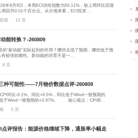
年8月9日，本周ECI供给指数为50.11%，较上周环比回落
较上周回升0.01个百分点。从分项来看，ECI投资…
昌萌
15 页
能转换？-260809
的“新动能”实际起到的作用？哪些兑现了预期，哪些低于预
具有较强前瞻性。新动能的培育不是一…
8 页
种可能性——7月物价数据点评-260809
环比-0.1%、同比+0.5%，同比低于Wind一致预期的
，同比低于Wind一致预期的+3.97%。 核心观点：CPI和…
烁
5 页
PPI点评报告：能源价格继续下降，通胀率小幅走