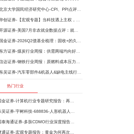
北京大学国民经济研究中心-CPI、PPI点评报告：能源价格继续下降，通胀率小幅走低-260809
华创证券-【宏观专题】当科技遇上主权，这次有什么不一样？——海外科技思辨系列五-260808
开源证券-美国7月非农就业数据点评：就业市场“脆弱平衡”，美联储加息动力并不高-260808
国金证券-2026Q2债基全梳理：固收+的久期偏好-260808
东方证券-煤炭行业周报：供需两端均向好，涨价开启-260809
信达证券-钢铁行业周报：原燃料成本压力难消，钢企利润或短期承压-260809
东吴证券-汽车零部件&机器人&缺电主线行业周报：宇树发行价确认，卡特彼勒重启中速机项目-260809
热门行业
国金证券-计算机行业专题研究报告：再谈超节点-260724
东吴证券-宇树科技-688836-人形机器人产业化奇点已至，商业化龙头向AGI迈进-260809
国泰海通证券-多肽CDMO行业深度报告：多肽市场扩容带动CDMO产能扩建-260727
财通证券-宏观专题报告：黄金为何再次与其他资产脱钩-260726