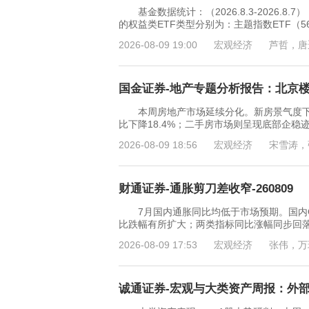
基金数据统计：（2026.8.3-2026.
的权益类ETF类型分别为：主题指数ETF（566
2026-08-09 19:00
宏观经济
芦哲，唐
国金证券-地产专题分析报告：北京楼市
本周房地产市场延续分化。新房景气度下行趋
比下降18.4%；二手房市场则呈现底部企稳迹
2026-08-09 18:56
宏观经济
宋雪涛，
财通证券-通胀剪刀差收窄-260809
7月国内通胀同比均低于市场预期。国内CPI
比跌幅有所扩大；两类指标同比涨幅同步回
2026-08-09 17:53
宏观经济
张伟，万
诚通证券-宏观与大类资产周报：外部风