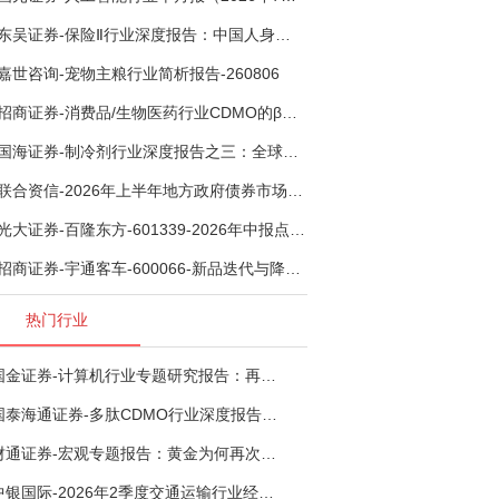
东吴证券-保险Ⅱ行业深度报告：中国人身险银保渠道系列报告二，他山之石，可以攻玉-260806
嘉世咨询-宠物主粮行业简析报告-260806
招商证券-消费品/生物医药行业CDMO的β：从药明康德超预期，看好中国CDMO头部公司成长空间-260805
国海证券-制冷剂行业深度报告之三：全球配额重塑制冷剂价值，AI材料开启氟化工新时代-260806
联合资信-2026年上半年地方政府债券市场观察及下半年展望：积极财政政策提质增效，地方债务迈向长效治理-260806
光大证券-百隆东方-601339-2026年中报点评：上半年业绩表现高增，国内外产能均有亮眼表现-260807
招商证券-宇通客车-600066-新品迭代与降本增效双轮驱动，海外市场放量可期-260805
热门行业
国金证券-计算机行业专题研究报告：再谈超节点-260724
国泰海通证券-多肽CDMO行业深度报告：多肽市场扩容带动CDMO产能扩建-260727
财通证券-宏观专题报告：黄金为何再次与其他资产脱钩-260726
中银国际-2026年2季度交通运输行业经济运行前瞻分析：地缘冲突致航运和航空景气度分化，交通基础设施板块总体呈现稳健特征-260724