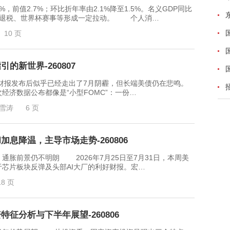
前值2.7%；环比折年率由2.1%降至1.5%。名义GDP同比
，政府退税、世界杯赛事等形成一定拉动。 个人消…
10 页
的新世界-260807
发布后似乎已经走出了7月阴霾，但长端美债仍在悲鸣。
济数据公布都像是“小型FOMC”：一份…
雪涛
6 页
息降温，主导市场走势-260806
前景仍不明朗 2026年7月25日至7月31日，本周美
芯片板块反弹及头部AI大厂的利好财报。宏…
18 页
征分析与下半年展望-260806