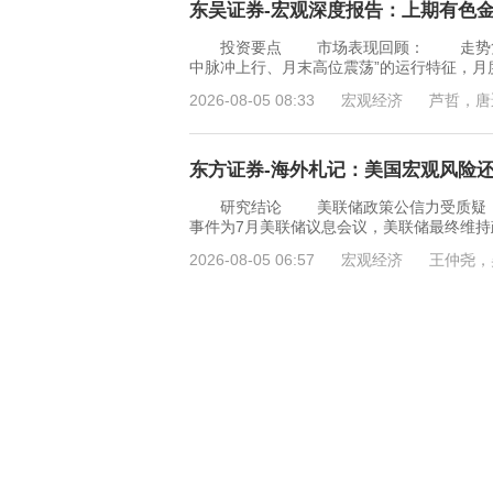
东吴证券-宏观深度报告：上期有色金属指
投资要点 市场表现回顾： 走势复盘：
中脉冲上行、月末高位震荡”的运行特征，月度上涨
2026-08-05 08:33
宏观经济
芦哲，唐
东方证券-海外札记：美国宏观风险还需
研究结论 美联储政策公信力受质疑，宏
事件为7月美联储议息会议，美联储最终维持
2026-08-05 06:57
宏观经济
王仲尧，
国金证券-宏观专题研究报告：科技调整
6月以来，全球AI资产经历了一轮明显调
资本开支回报担忧以及中东能源风险溢价上
2026-08-05 06:57
宏观经济
宋雪涛
东吴证券-宏观深度报告：黄金ETF，20