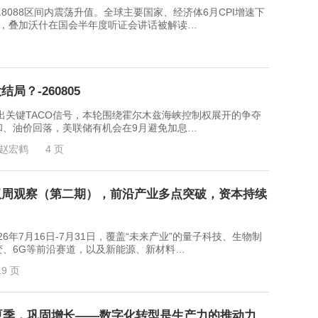
6.8088区间内震荡升值。全球主要国家、经济体6月CPI增速下
变，叠加沃什在国会半年度听证会讲话被解读…
？-260805
键TACO信号，本轮围绕霍尔木兹海峡控制权展开的争夺
和、油价回落，美联储有机会在9月避免加息…
赵宏鹤
4 页
双周观察（第二期），前沿产业多点突破，资本持续
7月16日-7月31日，覆盖“未来产业”的量子科技、生物制
、6G等前沿赛道，以及新能源、新材料…
19 页
年夏季，巩固增长——数字化转型是生产力的推动力