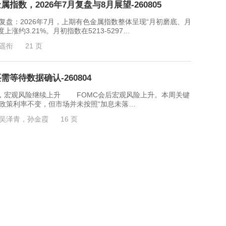
数，2026年7月复盘与8月展望-260805
2026年7月，上期有色金属指数整体呈现“月初磨底、月
约3.21%。月初指数在5213-5297…
遥衔
21 页
等待数据确认-260804
观风险继续上升 FOMC会后宏观风险上升。本周关键
政策利率不变，但市场并未按照“加息未落…
吴泽青，孙金霞
16 页
接近尾声？下一阶段如何配置？-260804
整，背后主要受到韩国杠杆资金去化、美联储鹰派扰动、CSP
升等多重因素影响。 我们认为，本轮科…
8 页
26年7月复盘与8月展望-260804