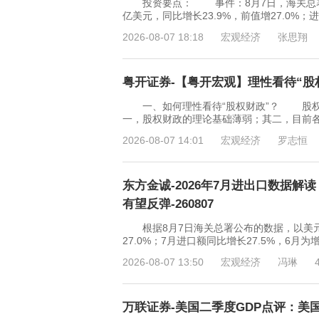
投资要点： 事件：8月7日，海关总署发布
亿美元，同比增长23.9%，前值增27.0%；进
2026-08-07 18:18
宏观经济
张思翔
粤开证券-【粤开宏观】理性看待“股权财
一、如何理性看待“股权财政”？ 股权
一，股权财政的理论基础薄弱；其二，目前
2026-08-07 14:01
宏观经济
罗志恒
东方金诚-2026年7月进出口数据
有望反弹-260807
根据8月7日海关总署公布的数据，以美元计价
27.0%；7月进口额同比增长27.5%，6
2026-08-07 13:50
宏观经济
冯琳
万联证券-美国二季度GDP点评：美国内