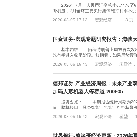
2026年7月，人民币汇率总体6.7476至
降明显，7月全球主要央行集体维持利率不
2026-08-05 17:13
宏观经济
3 页
国金证券-宏观专题研究报告：海峡大结局
基本内容 随着特朗普上周末再次发出关
战有望进入收尾阶段。短期看，如果局势缓
2026-08-05 15:43
宏观经济
宋雪涛，
德邦证券-产业经济周报：未来产业
加码人形机器人等赛道-260805
投资要点： 本期报告统计周期为2026年
造、脑机接口、具身智能、氢能、可控核聚变
2026-08-05 15:42
宏观经济
翟堃
世界银行-摩洛哥经济更新：2026