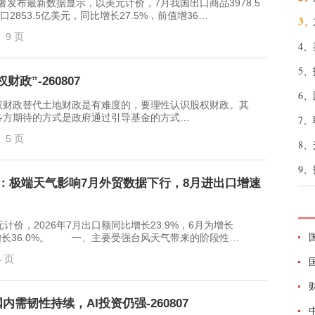
最新数据显示，以美元计价，7月我国出口商品3978.5
口2853.5亿美元，同比增长27.5%，前值增36…
3、
9 页
4、
5、
政”-260807
6、
财政替代土地财政是有难度的，要理性认识股权财政。其
各方期待的方式是政府通过引导基金的方式…
7、
5 页
8、
9、
解读：极端天气影响7月外贸数据下行，8月进出口增速
，2026年7月出口额同比增长23.9%，6月为增长
月为增长36.0%。 一、主要受强台风天气带来的阶段性…
4 页
需韧性持续，AI投资仍强-260807