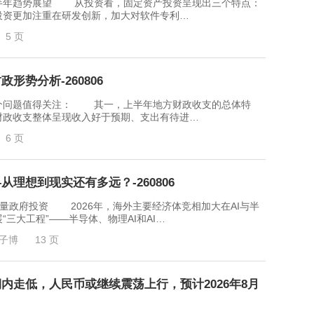
年趋势展望 从投资看，固定资产投资呈现出三个特点：
投资更加注重在研发创新，加大对软件专利…
5 页
形势分析-260806
问题值得关注： 其一，上半年地方财政收支的总体特
财政收支整体呈现收入好于预期、支出有待进…
6 页
从理想到现实还有多远？-260806
量政府投资 2026年，海外主要经济体竞相加大在AI与半
三大工程”——半导体、物理AI和AI…
子博
13 页
内走低，人民币或继续震荡上行，预计2026年8月