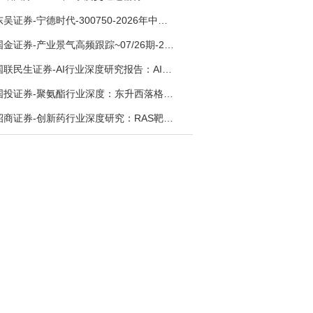
东吴证券-宁德时代-300750-2026年中报点评：出货高增业绩稳健，回购彰显龙头信心-260726
国金证券-产业景气高频跟踪~07/26期-260726
国联民生证券-AI行业深度研究报告：AI时代与Token经济，从技术符号到数字石油-260801
国投证券-聚氨酯行业深度：东升西落格局深化，供需紧平衡驱动盈利修复-260804
招商证券-创新药行业深度研究：RAS靶向治疗，四十年不可成药的终结，与终结之后的治疗格局演化-260805