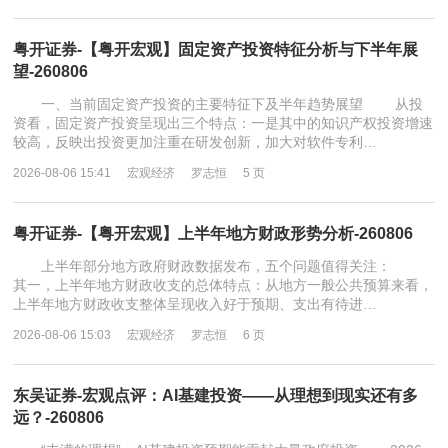
粤开证券-【粤开宏观】固定资产投资特征分析与下半年展
望-260806
一、当前固定资产投资的主要特征下及半年趋势展望 从投
资看，固定资产投资呈现出三个特点：一是其中的知识产权投资增速
较高，反映出投资更加注重在研发创新，加大对软件专利…
2026-08-06 15:41
宏观经济
罗志恒
5 页
粤开证券-【粤开宏观】上半年地方财政形势分析-260806
上半年部分地方政府财政数据发布，五个问题值得关注：
其一，上半年地方财政收支的总体特点：从地方一般公共预算来看，
上半年地方财政收支整体呈现收入好于预期、支出有待进…
2026-08-06 15:03
宏观经济
罗志恒
6 页
东吴证券-宏观点评：AI基建投资——从理想到现实还有多
远？-260806