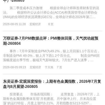
中）-260805
第二季度成本压力激增 根据全球会计师和首席财务官的说
法。 根据特许公认会计师公会(ACCA)和美国管理会计师协会
(IMA)的全球经济状况调查(GECS)，全球会计师在2026年第二…
2026-08-05 11:28
宏观经济
8 页
万联证券-7月PMI数据点评：PMI整体回落，天气扰动超预
期-260804
事件：7月中采制造业PMI为49.2%，较上月回落1.1个百分点，
非制造业PMI 49.0%，较上月下跌1.2个百分点。 制造业PMI回
落幅度超出季节性，极端天气影响较大。7月生产进入淡季，…
2026-08-05 09:23
宏观经济
于天旭
7 页
东吴证券-宏观深度报告：上期有色金属指数，2026年7月复
盘与8月展望-260805
投资要点 市场表现回顾： 走势复盘：2026年7月，上
期有色金属指数整体呈现“月初磨底、月中脉冲上行、月末高位震
荡”的运行特征，月度上涨约3.21%。月初指数在5213-5297…