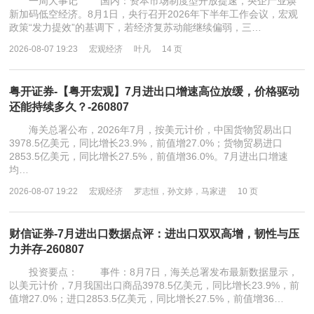
一周大事记 国内：资本市场制度型开放提速，央企产业焕
新加码低空经济。8月1日，央行召开2026年下半年工作会议，宏观
政策“发力提效”的基调下，若经济复苏动能继续偏弱，三…
2026-08-07 19:23
宏观经济
叶凡
14 页
粤开证券-【粤开宏观】7月进出口增速高位放缓，价格驱动
还能持续多久？-260807
海关总署公布，2026年7月，按美元计价，中国货物贸易出口
3978.5亿美元，同比增长23.9%，前值增27.0%；货物贸易进口
2853.5亿美元，同比增长27.5%，前值增36.0%。7月进出口增速
均…
2026-08-07 19:22
宏观经济
罗志恒，孙文婷，马家进
10 页
财信证券-7月进出口数据点评：进出口双双高增，韧性与压
力并存-260807
投资要点： 事件：8月7日，海关总署发布最新数据显示，
以美元计价，7月我国出口商品3978.5亿美元，同比增长23.9%，前
值增27.0%；进口2853.5亿美元，同比增长27.5%，前值增36…