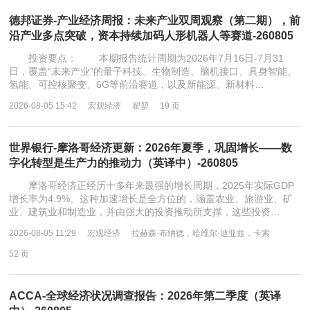
德邦证券-产业经济周报：未来产业双周观察（第二期），前
沿产业多点突破，资本持续加码人形机器人等赛道-260805
投资要点： 本期报告统计周期为2026年7月16日-7月31
日，覆盖“未来产业”的量子科技、生物制造、脑机接口、具身智能、
氢能、可控核聚变、6G等前沿赛道，以及新能源、新材料…
2026-08-05 15:42
宏观经济
翟堃
19 页
世界银行-摩洛哥经济更新：2026年夏季，巩固增长——数
字化转型是生产力的推动力（英译中）-260805
摩洛哥经济正经历十多年来最强的增长周期，2025年实际GDP
增长率为4.9%。这种加速增长是全方位的，涵盖农业、旅游业、矿
业、建筑业和制造业，并由强大的投资推动所支撑，这些投资…
2026-08-05 11:29
宏观经济
拉赫森·布纳德，哈维尔·迪亚兹，卡索
52 页
ACCA-全球经济状况调查报告：2026年第二季度（英译