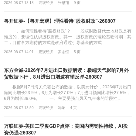
2026-08-07 18:18
宏观经济
张思翔
9 页
粤开证券-【粤开宏观】理性看待“股权财政”-260807
一、如何理性看待“股权财政”？ 股权财政替代土地财政是有
难度的，要理性认识股权财政。其一，股权财政的理论基础薄弱；其
二，目前各方期待的方式是政府通过引导基金的方式…
2026-08-07 14:01
宏观经济
罗志恒
5 页
东方金诚-2026年7月进出口数据解读：极端天气影响7月外
贸数据下行，8月进出口增速有望反弹-260807
根据8月7日海关总署公布的数据，以美元计价，2026年7月出口
额同比增长23.9%，6月为增长27.0%；7月进口额同比增长27.5%，
6月为增长36.0%。 一、主要受强台风天气带来的阶段性…
2026-08-07 13:50
宏观经济
冯琳
4 页
万联证券-美国二季度GDP点评：美国内需韧性持续，AI投
资仍强-260807