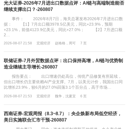
光大证券-2026年7月进出口数据点评：AI链与高端制造能否
继续支撑出口？-260807
事件： 2026年8月7日，海关总署发布2026年7月进出口数
据： 【1】7月出口额3978.5亿美元，同比+23.9%，预期
+23.1%，前值4123.9亿美元，同比+27.0%； 【2】7月进口额
2…
2026-08-07 21:58
宏观经济
赵格格，周可
7 页
联储证券-7月外贸数据点评：出口保持高增，AI链与优势制
造业继续主导增长-260807
报告要点： 出口增速仍处高位，传统产品修复有所延续，
但出口增长仍主要依赖AI产业支撑。7月，以美元计价，我国出口同
比增长23.9%，较6月的27.0%回落3.1个百分点，高于市场…
2026-08-07 21:53
宏观经济
魏争，沈夏宜
6 页
西南证券-宏观周报（8.3~8.7）：央企焕新布局低空经济，
美日实施联合汇市干预-260807