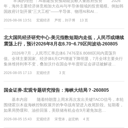
“丰满的理想”：AI基建投资预期能贡献大量政府投资 2026
年，海外主要经济体竞相加大在AI与半导体领域的投资规模。例如韩
国政府计划开展“三大工程”——半导体、物理AI和AI…
2026-08-06 13:51
宏观经济
芦哲，刘子博
13 页
北大国民经济研究中心-美元指数短期内走低，人民币或继续
震荡上行，预计2026年8月在6.70~6.79区间波动-260805
2026年7月，人民币汇率总体6.7476至6.8088区间内震荡升
值。全球主要国家、经济体6月CPI增速下降明显，7月全球主要央行
集体维持利率不变，叠加沃什在国会半年度听证会讲话被解读…
2026-08-05 17:13
宏观经济
3 页
国金证券-宏观专题研究报告：海峡大结局？-260805
基本内容 随着特朗普上周末再次发出关键TACO信号，本轮
围绕霍尔木兹海峡控制权展开的争夺战有望进入收尾阶段。短期看，
如果局势缓和、油价回落，美联储有机会在9月避免加息…
2026-08-05 15:43
宏观经济
宋雪涛，赵宏鹤
4 页