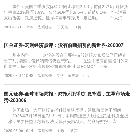
事件：美国二季度实际GDP同比增速2.1%，前值2.7%；环比折
年率由2.1%降至1.5%。名义GDP同比6.5%，前值6.1%。个人消费
支出改善，政府退税、世界杯赛事等形成一定拉动。 个人消…
2026-08-07 13:39
宏观经济
于天旭
10 页
国金证券-宏观经济点评：没有前瞻指引的新世界-260807
基本内容： 这轮美股在主要科技股财报发布后似乎已经走
出了7月阴霾，但长端美债仍在悲鸣。 在这个没有前瞻指引的新
世界中，每一次经济数据公布都像是“小型FOMC”：一份…
2026-08-07 10:48
宏观经济
钟天，宋雪涛
6 页
国元证券-全球市场周报：财报利好和加息降温，主导市场走
势-260806
美国市场，大厂财报支撑科技板块反弹，通胀前景仍不明朗
2026年7月25日至7月31日，本周美股三大股指止跌企稳并全线
上涨，主要得益于芯片板块反弹及头部AI大厂的利好财报。宏…
2026-08-06 16:14
宏观经济
刘乐
18 页