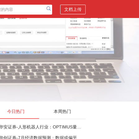
文档上传
今日热门
本周热门
华安证券-人形机器人行业：OPTIMUS量产在即，核心零部件充分受益-260803
华创证券-7月经济数据预测：数据或偏平，等待政策推进-260805