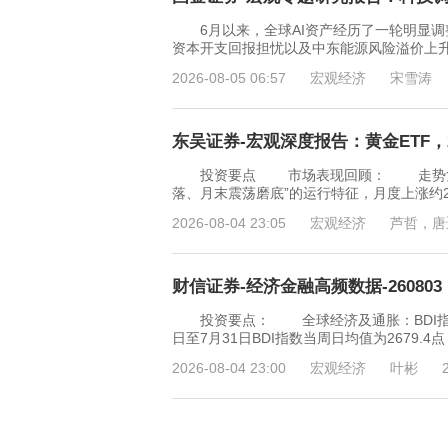
6月以来，全球AI资产经历了一轮明显调
资本开支回报担忧以及中东能源风险溢价上
2026-08-05 06:57
宏观经济
宋雪涛
东吴证券-宏观深度报告：黄金ETF，20
投资要点 市场表现回顾： 走势复盘：
落、月末震荡磨底”的运行特征，月度上涨约2
2026-08-04 23:05
宏观经济
芦哲，唐
财信证券-经济金融高频数据-260803
投资要点： 全球经济及通胀：BDI指数下
日至7月31日BDI指数当周日均值为2679.
2026-08-04 23:00
宏观经济
叶彬