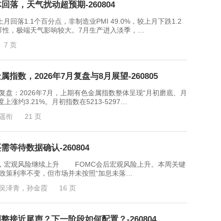
回落，天气扰动超预期-260804
回落1.1个百分点，非制造业PMI 49.0%，较上月下跌1.2
节性，极端天气影响较大。7月生产进入淡季，…
7 页
数，2026年7月复盘与8月展望-260805
2026年7月，上期有色金属指数整体呈现“月初磨底、月
约3.21%。月初指数在5213-5297…
遥衔
21 页
等待数据确认-260804
观风险继续上升 FOMC会后宏观风险上升。本周关键
政策利率不变，但市场并未按照“加息未落…
吴泽青，孙金霞
16 页
接近尾声？下一阶段如何配置？-260804