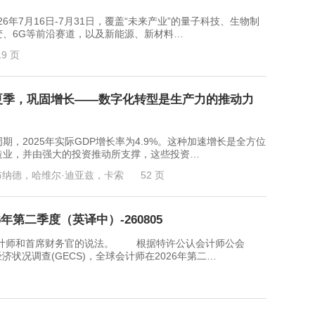
7月16日-7月31日，覆盖“未来产业”的量子科技、生物制
、6G等前沿赛道，以及新能源、新材料…
19 页
年夏季，巩固增长——数字化转型是生产力的推动力
2025年实际GDP增长率为4.9%。这种加速增长是全方位
造业，并由强大的投资推动所支撑，这些投资…
布纳德，哈维尔·迪亚兹，卡索
52 页
年第二季度（英译中）-260805
师和首席财务官的说法。 根据特许公认会计师公会
经济状况调查(GECS)，全球会计师在2026年第二…