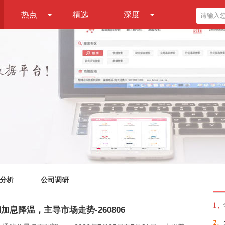
热点
精选
深度
分析
公司调研
1、
息降温，主导市场走势-260806
2、