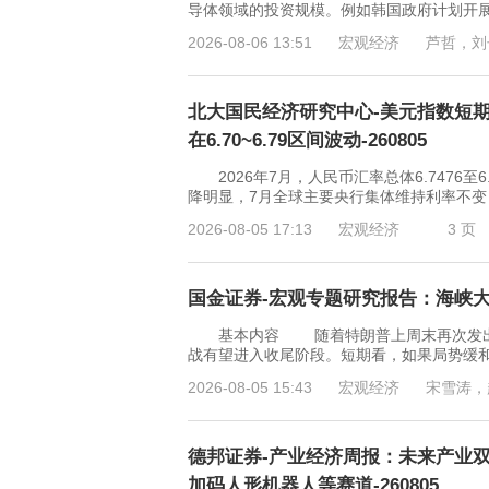
导体领域的投资规模。例如韩国政府计划开展“
2026-08-06 13:51
宏观经济
芦哲，刘
北大国民经济研究中心-美元指数短期
在6.70~6.79区间波动-260805
2026年7月，人民币汇率总体6.7476至
降明显，7月全球主要央行集体维持利率不
2026-08-05 17:13
宏观经济
3 页
国金证券-宏观专题研究报告：海峡大结局
基本内容 随着特朗普上周末再次发出关
战有望进入收尾阶段。短期看，如果局势缓
2026-08-05 15:43
宏观经济
宋雪涛，
德邦证券-产业经济周报：未来产业
加码人形机器人等赛道-260805