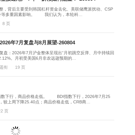
整，背后主要受到韩国杠杆资金去化、美联储鹰派扰动、CSP
升等多重因素影响。 我们认为，本轮科…
8 页
26年7月复盘与8月展望-260804
2026年7月沪金整体呈现出“月初跳空反弹、月中持续回
.12%。月初受美国6月非农远逊预期的…
遥衔
19 页
行，商品价格走低。 BDI指数下行，2026年7月25
4点，较上周下降25.40点；商品价格走低，CRB商…
22 页