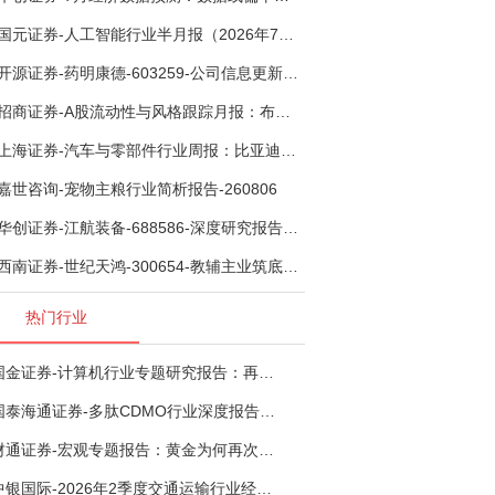
国元证券-人工智能行业半月报（2026年7月第2期）：Kimi K3发布，引领开源大模型发展-260805
开源证券-药明康德-603259-公司信息更新报告：TIDES业务超预期增长，小分子D&M加速向上-260805
招商证券-A股流动性与风格跟踪月报：布局成长超跌反弹，保留部分再平衡配置-260805
上海证券-汽车与零部件行业周报：比亚迪机器人“小迪”8月亮相，“人工智能+”赋能邮政无人机无人车加速落地-260805
嘉世咨询-宠物主粮行业简析报告-260806
华创证券-江航装备-688586-深度研究报告：我国机载生保与燃油系统核心供应商，发力“民机+军贸+特种制冷”新质新域——华创交运|航空强国系列（十二）-260804
西南证券-世纪天鸿-300654-教辅主业筑底蓄势，AI+教育打开第二曲线-260729
热门行业
国金证券-计算机行业专题研究报告：再谈超节点-260724
国泰海通证券-多肽CDMO行业深度报告：多肽市场扩容带动CDMO产能扩建-260727
财通证券-宏观专题报告：黄金为何再次与其他资产脱钩-260726
中银国际-2026年2季度交通运输行业经济运行前瞻分析：地缘冲突致航运和航空景气度分化，交通基础设施板块总体呈现稳健特征-260724