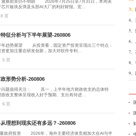
前景仍不明朗 2026年7月25日至7月31日，本周美
芯片板块反弹及头部AI大厂的利好财报。宏…
3、
18 页
4、
5、
征分析与下半年展望-260806
6、
年趋势展望 从投资看，固定资产投资呈现出三个特点：
投资更加注重在研发创新，加大对软件专利…
7、
5 页
8、
9、
形势分析-260806
问题值得关注： 其一，上半年地方财政收支的总体特
财政收支整体呈现收入好于预期、支出有待进…
6 页
从理想到现实还有多远？-260806
量政府投资 2026年，海外主要经济体竞相加大在AI与半