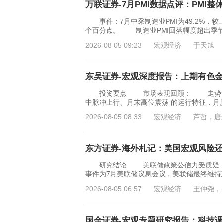
万联证券-7月PMI数据点评：PMI整体
事件：7月中采制造业PMI为49.2%，较上月
个百分点。 制造业PMI回落幅度超出季
2026-08-05 09:23
宏观经济
于天旭
东吴证券-宏观深度报告：上期有色金属指
投资要点 市场表现回顾： 走势复盘：
中脉冲上行、月末高位震荡”的运行特征，月度上涨
2026-08-05 08:33
宏观经济
芦哲，唐
东方证券-海外札记：美国宏观风险还需
研究结论 美联储政策公信力受质疑，宏
事件为7月美联储议息会议，美联储最终维持
2026-08-05 06:57
宏观经济
王仲尧，
国金证券-宏观专题研究报告：科技调整