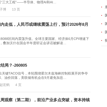
三大工程”——半导体、物理AI和AI…
子博
13 页
内走低，人民币或继续震荡上行，预计2026年8月
6.8088区间内震荡升值。全球主要国家、经济体6月CPI增速下
变，叠加沃什在国会半年度听证会讲话被解读…
？-260805
键TACO信号，本轮围绕霍尔木兹海峡控制权展开的争夺
和、油价回落，美联储有机会在9月避免加息…
赵宏鹤
4 页
双周观察（第二期），前沿产业多点突破，资本持续