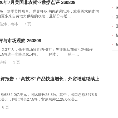
6年7月美国非农就业数据点评-260808
，除季节性噪音、世界杯脉冲的消退以外，就业需求的走弱
但更多来自劳动力供给的收缩，且部分与近…
佳炜，韦祎
7 页
市场观察-260808
3万人，低于市场预期的+8万；失业率从前值4.2%降至
61.5%进一步降至61.4%。 解读： 第一…
诗吟
3 页
点评报告：“高技术”产品快速增长，外贸增速继续上
32.0亿美元，同比增长25.3%。其中，出口总额3978.5
亿美元，同比增长27.5%；贸易顺差1125.0亿美…
6 页