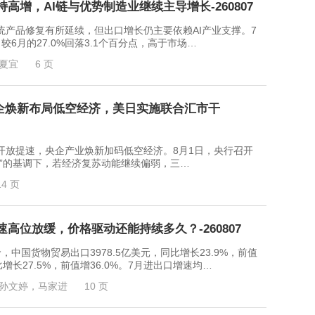
高增，AI链与优势制造业继续主导增长-260807
品修复有所延续，但出口增长仍主要依赖AI产业支撑。7
较6月的27.0%回落3.1个百分点，高于市场…
夏宜
6 页
：央企焕新布局低空经济，美日实施联合汇市干
提速，央企产业焕新加码低空经济。8月1日，央行召开
效”的基调下，若经济复苏动能继续偏弱，三…
14 页
高位放缓，价格驱动还能持续多久？-260807
中国货物贸易出口3978.5亿美元，同比增长23.9%，前值
比增长27.5%，前值增36.0%。7月进出口增速均…
孙文婷，马家进
10 页