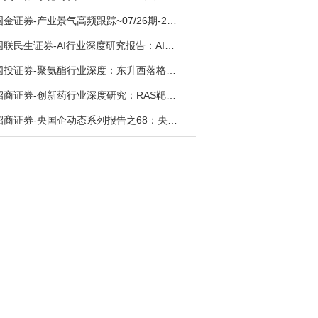
国金证券-产业景气高频跟踪~07/26期-260726
国联民生证券-AI行业深度研究报告：AI时代与Token经济，从技术符号到数字石油-260801
国投证券-聚氨酯行业深度：东升西落格局深化，供需紧平衡驱动盈利修复-260804
招商证券-创新药行业深度研究：RAS靶向治疗，四十年不可成药的终结，与终结之后的治疗格局演化-260805
招商证券-央国企动态系列报告之68：央国企人工智能应用场景专题-260803