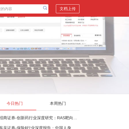
文档上传
今日热门
本周热门
招商证券-创新药行业深度研究：RAS靶向治疗，四十年不可成药的终结，与终结之后的治疗格局演化-260805
东吴证券-保险Ⅱ行业深度报告：中国人身险银保渠道系列报告二，他山之石，可以攻玉-260806