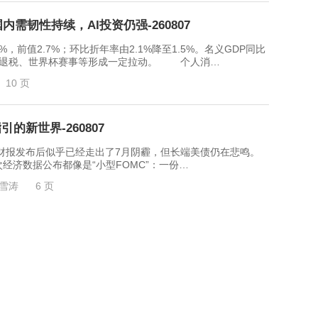
需韧性持续，AI投资仍强-260807
前值2.7%；环比折年率由2.1%降至1.5%。名义GDP同比
，政府退税、世界杯赛事等形成一定拉动。 个人消…
10 页
的新世界-260807
发布后似乎已经走出了7月阴霾，但长端美债仍在悲鸣。
济数据公布都像是“小型FOMC”：一份…
雪涛
6 页
息降温，主导市场走势-260806
前景仍不明朗 2026年7月25日至7月31日，本周美
芯片板块反弹及头部AI大厂的利好财报。宏…
18 页