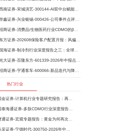
西南证券-宋城演艺-300144-AI双中台赋能标准化复制，轻重资产双轮打开文旅成长新空间-260731
华鑫证券-兴业银锡-000426-公司事件点评报告：受益锡银产品涨价，H1利润大幅预增-260807
招商证券-消费品/生物医药行业CDMO的β：从药明康德超预期，看好中国CDMO头部公司成长空间-260805
东方证券-202608保险客户配置月报：风偏波动，配置均衡-260807
国海证券-制冷剂行业深度报告之三：全球配额重塑制冷剂价值，AI材料开启氟化工新时代-260806
光大证券-百隆东方-601339-2026年中报点评：上半年业绩表现高增，国内外产能均有亮眼表现-260807
招商证券-宇通客车-600066-新品迭代与降本增效双轮驱动，海外市场放量可期-260805
热门行业
国金证券-计算机行业专题研究报告：再谈超节点-260724
国泰海通证券-多肽CDMO行业深度报告：多肽市场扩容带动CDMO产能扩建-260727
财通证券-宏观专题报告：黄金为何再次与其他资产脱钩-260726
东吴证券-宁德时代-300750-2026年中报点评：出货高增业绩稳健，回购彰显龙头信心-260726