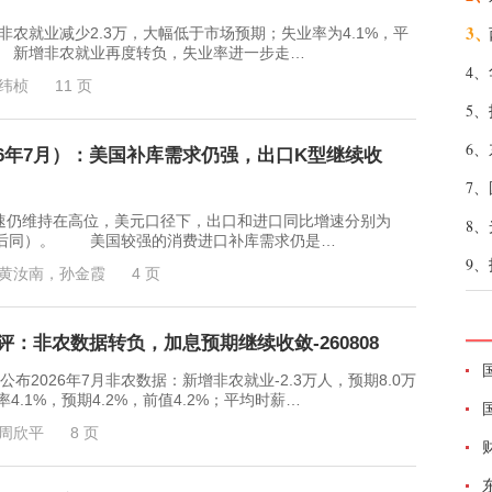
3、
就业减少2.3万，大幅低于市场预期；失业率为4.1%，平
。 新增非农就业再度转负，失业率进一步走…
4、
纬桢
11 页
5、
6、
26年7月）：美国补库需求仍强，出口K型继续收
7、
仍维持在高位，美元口径下，出口和进口同比增速分别为
8、
36%，后同）。 美国较强的消费进口补库需求仍是…
9、
黄汝南，孙金霞
4 页
评：非农数据转负，加息预期继续收敛-260808
2026年7月非农数据：新增非农就业-2.3万人，预期8.0万
4.1%，预期4.2%，前值4.2%；平均时薪…
周欣平
8 页