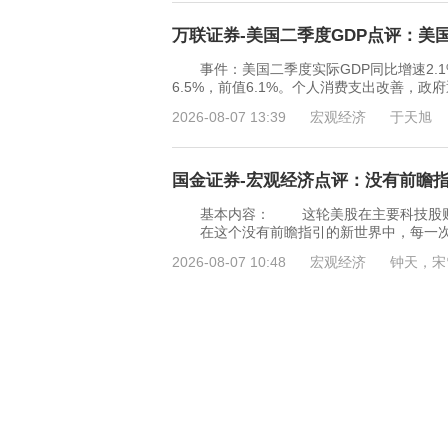
万联证券-美国二季度GDP点评：美国内
事件：美国二季度实际GDP同比增速2.1%，
6.5%，前值6.1%。个人消费支出改善
2026-08-07 13:39
宏观经济
于天旭
国金证券-宏观经济点评：没有前瞻指引
基本内容： 这轮美股在主要科技股财报
在这个没有前瞻指引的新世界中，每一次经
2026-08-07 10:48
宏观经济
钟天，宋
国元证券-全球市场周报：财报利好和加
美国市场，大厂财报支撑科技板块反弹，通胀
股三大股指止跌企稳并全线上涨，主要得益于
2026-08-06 16:14
宏观经济
刘乐