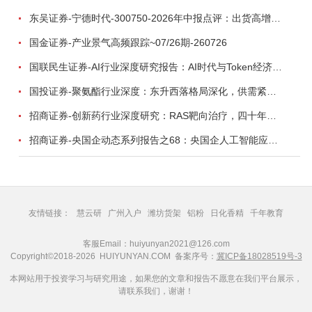
上半年部分地方政府财政数据发布，五个问题值得关注：
其一，上半年地方财政收支的总体特点：从地方一般公共预算来看，
上半年地方财政收支整体呈现收入好于预期、支出有待进…
2026-08-06 15:03
宏观经济
罗志恒
6 页
东吴证券-宏观点评：AI基建投资——从理想到现实还有多
远？-260806
“丰满的理想”：AI基建投资预期能贡献大量政府投资 2026
年，海外主要经济体竞相加大在AI与半导体领域的投资规模。例如韩
国政府计划开展“三大工程”——半导体、物理AI和AI…
2026-08-06 13:51
宏观经济
芦哲，刘子博
13 页
北大国民经济研究中心-美元指数短期内走低，人民币或继续
震荡上行，预计2026年8月在6.70~6.79区间波动-260805
2026年7月，人民币汇率总体6.7476至6.8088区间内震荡升
值。全球主要国家、经济体6月CPI增速下降明显，7月全球主要央行
集体维持利率不变，叠加沃什在国会半年度听证会讲话被解读…
2026-08-05 17:13
宏观经济
3 页