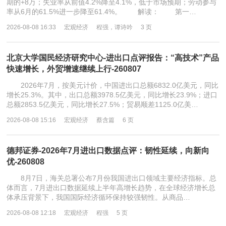
期的+8万；失业率从前值4.2%降至4.1%，低于市场预期；劳动参与
率从6月的61.5%进一步降至61.4%。 解读： 第一…
2026-08-08 16:33
宏观经济
程强，谭诗吟
3 页
北京大学国民经济研究中心-进出口点评报告：“高技术”产品
快速增长，外贸增速继续上行-260807
2026年7月，按美元计价，中国进出口总额6832.0亿美元，同比
增长25.3%。其中，出口总额3978.5亿美元，同比增长23.9%；进口
总额2853.5亿美元，同比增长27.5%；贸易顺差1125.0亿美…
2026-08-08 15:16
宏观经济
蔡含篇
6 页
德邦证券-2026年7月进出口数据点评：韧性延续，向新向
优-260808
8月7日，海关总署公布7月份我国进出口领域主要经济指标。总
体而言，7月进出口数据延续上半年高增长趋势，在全球经济增长总
体承压背景下，我国国际经济循环保持较强韧性。从商品…
2026-08-08 12:18
宏观经济
程强
5 页