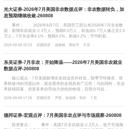
光大证券-2026年7月美国非农数据点评：非农数据转负，加
息预期继续收敛-260808
事件： 2026年8月7日，美国劳工部公布2026年7月非农数
据：新增非农就业-2.3万人，预期8.0万人，前值由5.7万人修正至2.0
万人；7月失业率4.1%，预期4.2%，前值4.2%；平均时薪…
2026-08-08 20:23
宏观经济
赵格格，周欣平
8 页
东吴证券-7月非农：开始降温——2026年7月美国非农就业
数据点评-260808
核心观点：7月美国新增非农就业意外转负，除季节性噪音、世
界杯脉冲的消退以外，就业需求的走弱具有广泛性；与此同时，失业
率延续回落，但更多来自劳动力供给的收缩，且部分与近…
2026-08-08 17:28
宏观经济
芦哲，张佳炜，韦祎
7 页
德邦证券-宏观点评：7月美国非农点评与市场观察-260808
投资要点： 事件：美国7月非农就业-2.3万人，低于市场预