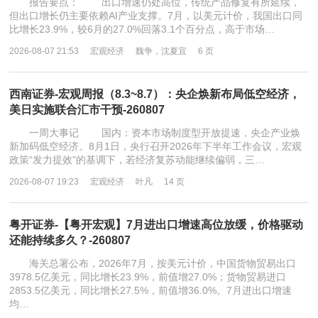
报告要点： 出口增速仍处高位，传统产品修复有所延续，
但出口增长仍主要依赖AI产业支撑。7月，以美元计价，我国出口同
比增长23.9%，较6月的27.0%回落3.1个百分点，高于市场…
2026-08-07 21:53
宏观经济
魏争，沈夏宜
6 页
西南证券-宏观周报（8.3~8.7）：央企焕新布局低空经济，
美日实施联合汇市干预-260807
一周大事记 国内：资本市场制度型开放提速，央企产业焕
新加码低空经济。8月1日，央行召开2026年下半年工作会议，宏观
政策“发力提效”的基调下，若经济复苏动能继续偏弱，三…
2026-08-07 19:23
宏观经济
叶凡
14 页
粤开证券-【粤开宏观】7月进出口增速高位放缓，价格驱动
还能持续多久？-260807
海关总署公布，2026年7月，按美元计价，中国货物贸易出口
3978.5亿美元，同比增长23.9%，前值增27.0%；货物贸易进口
2853.5亿美元，同比增长27.5%，前值增36.0%。7月进出口增速
均…