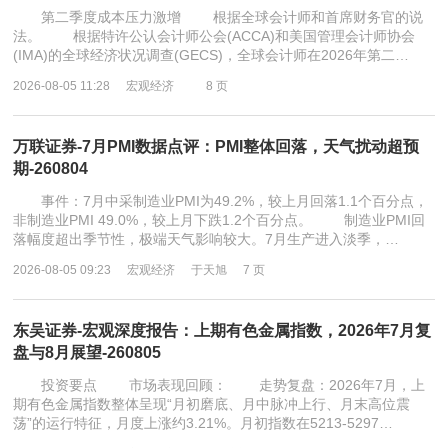
第二季度成本压力激增 根据全球会计师和首席财务官的说
法。 根据特许公认会计师公会(ACCA)和美国管理会计师协会
(IMA)的全球经济状况调查(GECS)，全球会计师在2026年第二…
2026-08-05 11:28
宏观经济
8 页
万联证券-7月PMI数据点评：PMI整体回落，天气扰动超预
期-260804
事件：7月中采制造业PMI为49.2%，较上月回落1.1个百分点，
非制造业PMI 49.0%，较上月下跌1.2个百分点。 制造业PMI回
落幅度超出季节性，极端天气影响较大。7月生产进入淡季，…
2026-08-05 09:23
宏观经济
于天旭
7 页
东吴证券-宏观深度报告：上期有色金属指数，2026年7月复
盘与8月展望-260805
投资要点 市场表现回顾： 走势复盘：2026年7月，上
期有色金属指数整体呈现“月初磨底、月中脉冲上行、月末高位震
荡”的运行特征，月度上涨约3.21%。月初指数在5213-5297…