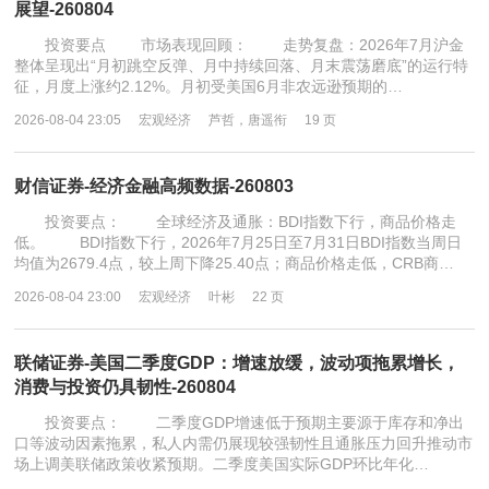
展望-260804
投资要点 市场表现回顾： 走势复盘：2026年7月沪金
整体呈现出“月初跳空反弹、月中持续回落、月末震荡磨底”的运行特
征，月度上涨约2.12%。月初受美国6月非农远逊预期的…
2026-08-04 23:05
宏观经济
芦哲，唐遥衔
19 页
财信证券-经济金融高频数据-260803
投资要点： 全球经济及通胀：BDI指数下行，商品价格走
低。 BDI指数下行，2026年7月25日至7月31日BDI指数当周日
均值为2679.4点，较上周下降25.40点；商品价格走低，CRB商…
2026-08-04 23:00
宏观经济
叶彬
22 页
联储证券-美国二季度GDP：增速放缓，波动项拖累增长，
消费与投资仍具韧性-260804
投资要点： 二季度GDP增速低于预期主要源于库存和净出
口等波动因素拖累，私人内需仍展现较强韧性且通胀压力回升推动市
场上调美联储政策收紧预期。二季度美国实际GDP环比年化…