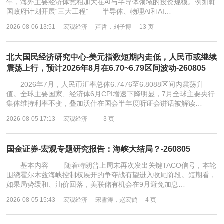
年，海外主要经济体竞相加大在AI与半导体领域的投资规模。例如韩
国政府计划开展“三大工程”——半导体、物理AI和AI…
2026-08-06 13:51
宏观经济
芦哲，刘子博
13 页
北大国民经济研究中心-美元指数短期内走低，人民币或继续
震荡上行，预计2026年8月在6.70~6.79区间波动-260805
2026年7月，人民币汇率总体6.7476至6.8088区间内震荡升
值。全球主要国家、经济体6月CPI增速下降明显，7月全球主要央行
集体维持利率不变，叠加沃什在国会半年度听证会讲话被解读…
2026-08-05 17:13
宏观经济
3 页
国金证券-宏观专题研究报告：海峡大结局？-260805
基本内容 随着特朗普上周末再次发出关键TACO信号，本轮
围绕霍尔木兹海峡控制权展开的争夺战有望进入收尾阶段。短期看，
如果局势缓和、油价回落，美联储有机会在9月避免加息…
2026-08-05 15:43
宏观经济
宋雪涛，赵宏鹤
4 页