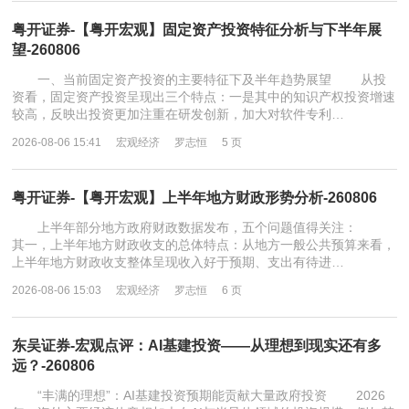
粤开证券-【粤开宏观】固定资产投资特征分析与下半年展
望-260806
一、当前固定资产投资的主要特征下及半年趋势展望 从投
资看，固定资产投资呈现出三个特点：一是其中的知识产权投资增速
较高，反映出投资更加注重在研发创新，加大对软件专利…
2026-08-06 15:41
宏观经济
罗志恒
5 页
粤开证券-【粤开宏观】上半年地方财政形势分析-260806
上半年部分地方政府财政数据发布，五个问题值得关注：
其一，上半年地方财政收支的总体特点：从地方一般公共预算来看，
上半年地方财政收支整体呈现收入好于预期、支出有待进…
2026-08-06 15:03
宏观经济
罗志恒
6 页
东吴证券-宏观点评：AI基建投资——从理想到现实还有多
远？-260806
“丰满的理想”：AI基建投资预期能贡献大量政府投资 2026