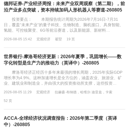
德邦证券-产业经济周报：未来产业双周观察（第二期），前
沿产业多点突破，资本持续加码人形机器人等赛道-260805
投资要点： 本期报告统计周期为2026年7月16日-7月31
日，覆盖“未来产业”的量子科技、生物制造、脑机接口、具身智能、
氢能、可控核聚变、6G等前沿赛道，以及新能源、新材料…
2026-08-05 15:42
宏观经济
翟堃
19 页
世界银行-摩洛哥经济更新：2026年夏季，巩固增长——数
字化转型是生产力的推动力（英译中）-260805
摩洛哥经济正经历十多年来最强的增长周期，2025年实际GDP
增长率为4.9%。这种加速增长是全方位的，涵盖农业、旅游业、矿
业、建筑业和制造业，并由强大的投资推动所支撑，这些投资…
2026-08-05 11:29
宏观经济
拉赫森·布纳德，哈维尔·迪亚兹，卡索
52 页
ACCA-全球经济状况调查报告：2026年第二季度（英译
中）-260805