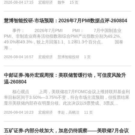
2026-08-04 17:15
宏观经济
魏争
15 页
慧博智能投研-市场预期：2026年7月PMI数据点评-260804
事件： 2026年7月PMI PMI： 7月中国制造业
PMI、非制造业商务活动指数和综合PMI产出指数分别为49.2%、
49.0%和49.3%，较上月回落1.1、1.2和1.3个百分点。 国泰
海…
2026-08-04 16:57
宏观经济
慧博智能投研
1 页
中邮证券-海外宏观周报：美联储暂缓行动，可信度风险升
温-260804
核心观点 上周，美联储在7月FOMC会议上维持联邦基金利
率目标区间于3.50%—3.75%不变，符合市场主流预期，但投票结果
显示美联储内部存在明显分歧。此次决议以9票赞成、3票反…
2026-08-04 16:23
宏观经济
李起，高晓洁
11 页
五矿证券-内部分歧加大，加息仍待观察——美联储7月会议