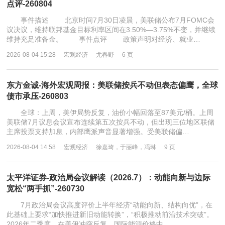
点评-260804
事件描述 北京时间7月30日凌晨，美联储公布7月FOMC会
议决议，维持联邦基金目标利率区间在3.50%—3.75%不变，并继续
维持充足准备金。 事件点评 政策声明对经济、就业…
2026-08-04 15:28
宏观经济
尤春野
6 页
东方金诚-海外宏观周报：美联储按兵不动但表态偏鹰，全球
债市承压-260803
全球：上周，美伊局势反复，油价小幅回落至87美元/桶。上周
美联储7月议息会议宣布连续第五次按兵不动，但出现三位地区联储
主席投票支持加息，内部鹰派声音显著增强。受美联储偏…
2026-08-04 14:58
宏观经济
徐嘉琦，于丽峰，冯琳
9 页
太平洋证券-政治局会议解读（2026.7）：动能向新与边际
宽松“两手抓”-260730
7月政治局会议高度评价上半年经济“动能向新、结构向优”，在
此基础上要求“加快推进新旧动能转换”，“积极推动前沿技术突破”。
2026年二季度，在美伊冲突反复、国际能源价格中…