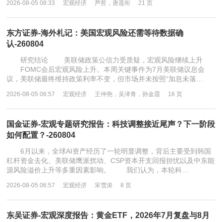
2026-08-05 08:33
宏观经济
芦哲，唐遥衔
21 页
东方证券-海外札记：美国宏观风险还需等待数据确
认-260804
研究结论 美联储政策公信力受质疑，宏观风险继续上升
FOMC会后宏观风险上升。本周关键事件为7月美联储议息会
议，美联储最终维持政策利率不变，但市场并未按照“加息未落…
2026-08-05 06:57
宏观经济
王仲尧，吴泽青，孙金霞
16 页
国金证券-宏观专题研究报告：科技调整接近尾声？下一阶段
如何配置？-260804
6月以来，全球AI资产经历了一轮明显调整，背后主要受到韩国
杠杆资金去化、美联储鹰派扰动、CSP资本开支回报担忧以及中东能
源风险溢价上升等多重因素影响。 我们认为，本轮科…
2026-08-05 06:57
宏观经济
宋雪涛
8 页
东吴证券-宏观深度报告：黄金ETF，2026年7月复盘与8月