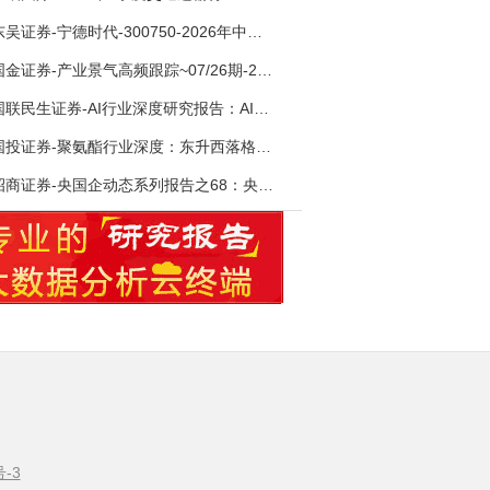
东吴证券-宁德时代-300750-2026年中报点评：出货高增业绩稳健，回购彰显龙头信心-260726
国金证券-产业景气高频跟踪~07/26期-260726
国联民生证券-AI行业深度研究报告：AI时代与Token经济，从技术符号到数字石油-260801
国投证券-聚氨酯行业深度：东升西落格局深化，供需紧平衡驱动盈利修复-260804
招商证券-央国企动态系列报告之68：央国企人工智能应用场景专题-260803
号-3