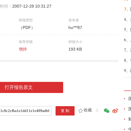
时间：
2007-12-28 10:31:27
3、
4、
研报类型
发布者
（PDF）
hu***87
5、
6、
推荐评级
研报大小
增持
193 KB
7、
8、
9、
打开报告原文
收藏
|