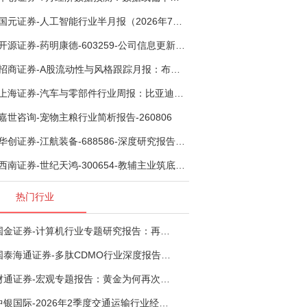
国元证券-人工智能行业半月报（2026年7月第2期）：Kimi K3发布，引领开源大模型发展-260805
开源证券-药明康德-603259-公司信息更新报告：TIDES业务超预期增长，小分子D&M加速向上-260805
招商证券-A股流动性与风格跟踪月报：布局成长超跌反弹，保留部分再平衡配置-260805
上海证券-汽车与零部件行业周报：比亚迪机器人“小迪”8月亮相，“人工智能+”赋能邮政无人机无人车加速落地-260805
嘉世咨询-宠物主粮行业简析报告-260806
华创证券-江航装备-688586-深度研究报告：我国机载生保与燃油系统核心供应商，发力“民机+军贸+特种制冷”新质新域——华创交运|航空强国系列（十二）-260804
西南证券-世纪天鸿-300654-教辅主业筑底蓄势，AI+教育打开第二曲线-260729
热门行业
国金证券-计算机行业专题研究报告：再谈超节点-260724
国泰海通证券-多肽CDMO行业深度报告：多肽市场扩容带动CDMO产能扩建-260727
财通证券-宏观专题报告：黄金为何再次与其他资产脱钩-260726
中银国际-2026年2季度交通运输行业经济运行前瞻分析：地缘冲突致航运和航空景气度分化，交通基础设施板块总体呈现稳健特征-260724