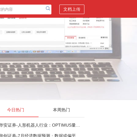
文档上传
今日热门
本周热门
华安证券-人形机器人行业：OPTIMUS量产在即，核心零部件充分受益-260803
华创证券-7月经济数据预测：数据或偏平，等待政策推进-260805