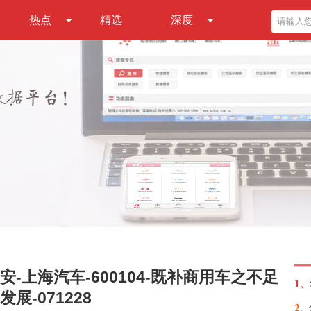
热点
精选
深度
-上海汽车-600104-既补商用车之不足
1、
-071228
2、