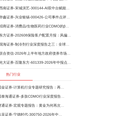
西南证券-宋城演艺-300144-AI双中台赋能标准化复制，轻重资产双轮打开文旅成长新空间-260731
华鑫证券-兴业银锡-000426-公司事件点评报告：受益锡银产品涨价，H1利润大幅预增-260807
招商证券-消费品/生物医药行业CDMO的β：从药明康德超预期，看好中国CDMO头部公司成长空间-260805
东方证券-202608保险客户配置月报：风偏波动，配置均衡-260807
国海证券-制冷剂行业深度报告之三：全球配额重塑制冷剂价值，AI材料开启氟化工新时代-260806
联合资信-2026年上半年地方政府债券市场观察及下半年展望：积极财政政策提质增效，地方债务迈向长效治理-260806
光大证券-百隆东方-601339-2026年中报点评：上半年业绩表现高增，国内外产能均有亮眼表现-260807
热门行业
国金证券-计算机行业专题研究报告：再谈超节点-260724
国泰海通证券-多肽CDMO行业深度报告：多肽市场扩容带动CDMO产能扩建-260727
财通证券-宏观专题报告：黄金为何再次与其他资产脱钩-260726
东吴证券-宁德时代-300750-2026年中报点评：出货高增业绩稳健，回购彰显龙头信心-260726