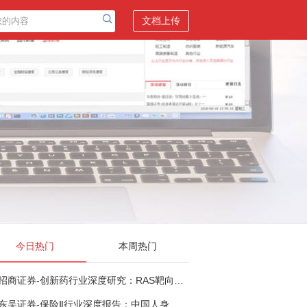
文档上传
今日热门
本周热门
招商证券-创新药行业深度研究：RAS靶向治疗，四十年不可成药的终结，与终结之后的治疗格局演化-260805
东吴证券-保险Ⅱ行业深度报告：中国人身险银保渠道系列报告二，他山之石，可以攻玉-260806