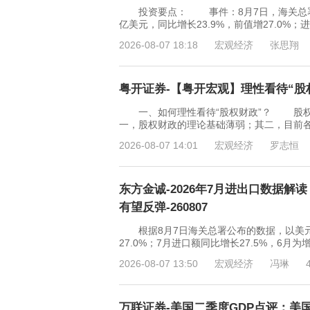
投资要点： 事件：8月7日，海关总署发布
亿美元，同比增长23.9%，前值增27.0%；进
2026-08-07 18:18
宏观经济
张思翔
粤开证券-【粤开宏观】理性看待“股权财
一、如何理性看待“股权财政”？ 股权
一，股权财政的理论基础薄弱；其二，目前
2026-08-07 14:01
宏观经济
罗志恒
东方金诚-2026年7月进出口数据
有望反弹-260807
根据8月7日海关总署公布的数据，以美元计价
27.0%；7月进口额同比增长27.5%，6
2026-08-07 13:50
宏观经济
冯琳
万联证券-美国二季度GDP点评：美国内