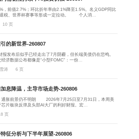
前值2.7%；环比折年率由2.1%降至1.5%。名义GDP同比
，政府退税、世界杯赛事等形成一定拉动。 个人消…
10 页
的新世界-260807
发布后似乎已经走出了7月阴霾，但长端美债仍在悲鸣。
济数据公布都像是“小型FOMC”：一份…
雪涛
6 页
息降温，主导市场走势-260806
前景仍不明朗 2026年7月25日至7月31日，本周美
芯片板块反弹及头部AI大厂的利好财报。宏…
18 页
征分析与下半年展望-260806