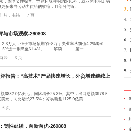
，除季节性噪音、世界杯脉冲的消退以外，就业需求的走弱
但更多来自劳动力供给的收缩，且部分与近…
3、
佳炜，韦祎
7 页
4、
5、
市场观察-260808
6、
3万人，低于市场预期的+8万；失业率从前值4.2%降至
61.5%进一步降至61.4%。 解读： 第一…
7、
诗吟
3 页
8、
9、
点评报告：“高技术”产品快速增长，外贸增速继续上
32.0亿美元，同比增长25.3%。其中，出口总额3978.5
亿美元，同比增长27.5%；贸易顺差1125.0亿美…
6 页
：韧性延续，向新向优-260808