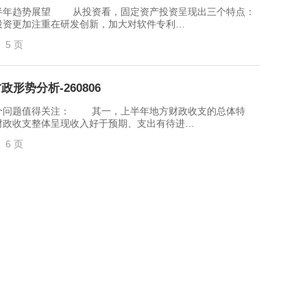
年趋势展望 从投资看，固定资产投资呈现出三个特点：
投资更加注重在研发创新，加大对软件专利…
5 页
形势分析-260806
问题值得关注： 其一，上半年地方财政收支的总体特
财政收支整体呈现收入好于预期、支出有待进…
6 页
从理想到现实还有多远？-260806
量政府投资 2026年，海外主要经济体竞相加大在AI与半
三大工程”——半导体、物理AI和AI…
子博
13 页
内走低，人民币或继续震荡上行，预计2026年8月