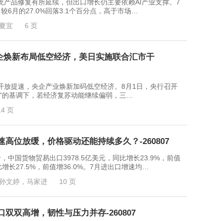
品修复有所延续，但出口增长仍主要依赖AI产业支撑。7
较6月的27.0%回落3.1个百分点，高于市场…
夏宜
6 页
：央企焕新布局低空经济，美日实施联合汇市干
提速，央企产业焕新加码低空经济。8月1日，央行召开
效”的基调下，若经济复苏动能继续偏弱，三…
14 页
高位放缓，价格驱动还能持续多久？-260807
中国货物贸易出口3978.5亿美元，同比增长23.9%，前值
比增长27.5%，前值增36.0%。7月进出口增速均…
孙文婷，马家进
10 页
双双高增，韧性与压力并存-260807