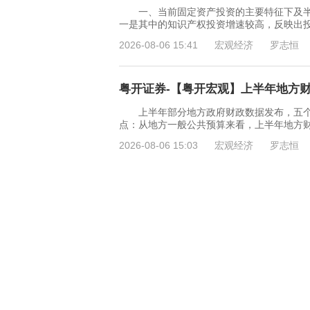
一、当前固定资产投资的主要特征下及半
一是其中的知识产权投资增速较高，反映出
2026-08-06 15:41
宏观经济
罗志恒
粤开证券-【粤开宏观】上半年地方财政
上半年部分地方政府财政数据发布，五个
点：从地方一般公共预算来看，上半年地方
2026-08-06 15:03
宏观经济
罗志恒
东吴证券-宏观点评：AI基建投资——
“丰满的理想”：AI基建投资预期能贡献大
导体领域的投资规模。例如韩国政府计划开展“
2026-08-06 13:51
宏观经济
芦哲，刘
北大国民经济研究中心-美元指数短期
在6.70~6.79区间波动-260805