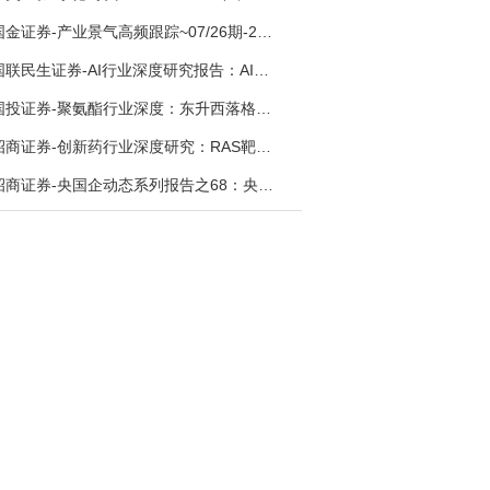
国金证券-产业景气高频跟踪~07/26期-260726
国联民生证券-AI行业深度研究报告：AI时代与Token经济，从技术符号到数字石油-260801
国投证券-聚氨酯行业深度：东升西落格局深化，供需紧平衡驱动盈利修复-260804
招商证券-创新药行业深度研究：RAS靶向治疗，四十年不可成药的终结，与终结之后的治疗格局演化-260805
招商证券-央国企动态系列报告之68：央国企人工智能应用场景专题-260803