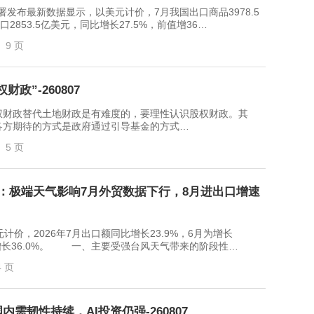
最新数据显示，以美元计价，7月我国出口商品3978.5
口2853.5亿美元，同比增长27.5%，前值增36…
9 页
政”-260807
财政替代土地财政是有难度的，要理性认识股权财政。其
各方期待的方式是政府通过引导基金的方式…
5 页
解读：极端天气影响7月外贸数据下行，8月进出口增速
，2026年7月出口额同比增长23.9%，6月为增长
月为增长36.0%。 一、主要受强台风天气带来的阶段性…
4 页
需韧性持续，AI投资仍强-260807