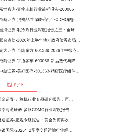
嘉世咨询-宠物主粮行业简析报告-260806
招商证券-消费品/生物医药行业CDMO的β：从药明康德超预期，看好中国CDMO头部公司成长空间-260805
国海证券-制冷剂行业深度报告之三：全球配额重塑制冷剂价值，AI材料开启氟化工新时代-260806
联合资信-2026年上半年地方政府债券市场观察及下半年展望：积极财政政策提质增效，地方债务迈向长效治理-260806
光大证券-百隆东方-601339-2026年中报点评：上半年业绩表现高增，国内外产能均有亮眼表现-260807
招商证券-宇通客车-600066-新品迭代与降本增效双轮驱动，海外市场放量可期-260805
中航证券-美好医疗-301363-精密医疗组件龙头复苏在即，脑机接口打开成长新空间-260803
热门行业
国金证券-计算机行业专题研究报告：再谈超节点-260724
国泰海通证券-多肽CDMO行业深度报告：多肽市场扩容带动CDMO产能扩建-260727
财通证券-宏观专题报告：黄金为何再次与其他资产脱钩-260726
中银国际-2026年2季度交通运输行业经济运行前瞻分析：地缘冲突致航运和航空景气度分化，交通基础设施板块总体呈现稳健特征-260724