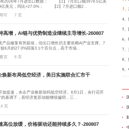
026年7月进出口数据： 【1】7月出口额3978.5亿美
23.9亿美元，同比+27.0%； 【2】7月进口额2…
3、
周可
7 页
4、
5、
高增，AI链与优势制造业继续主导增长-260807
6、
品修复有所延续，但出口增长仍主要依赖AI产业支撑。7
较6月的27.0%回落3.1个百分点，高于市场…
7、
夏宜
6 页
8、
9、
：央企焕新布局低空经济，美日实施联合汇市干
提速，央企产业焕新加码低空经济。8月1日，央行召开
效”的基调下，若经济复苏动能继续偏弱，三…
14 页
高位放缓，价格驱动还能持续多久？-260807