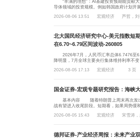
“丰满的理想”：AI基建投资预期能贡献大
导体领域的投资规模。例如韩国政府计划开展“
2026-08-06 13:51
宏观经济
芦哲，刘
北大国民经济研究中心-美元指数短期
在6.70~6.79区间波动-260805
2026年7月，人民币汇率总体6.7476至
降明显，7月全球主要央行集体维持利率不
2026-08-05 17:13
宏观经济
3 页
国金证券-宏观专题研究报告：海峡大结局
基本内容 随着特朗普上周末再次发出关
战有望进入收尾阶段。短期看，如果局势缓
2026-08-05 15:43
宏观经济
宋雪涛，
德邦证券-产业经济周报：未来产业