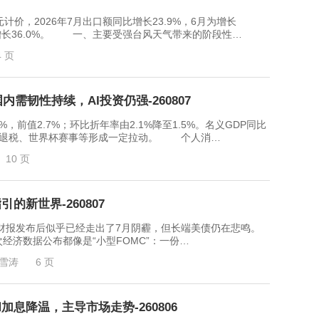
，2026年7月出口额同比增长23.9%，6月为增长
月为增长36.0%。 一、主要受强台风天气带来的阶段性…
4 页
需韧性持续，AI投资仍强-260807
前值2.7%；环比折年率由2.1%降至1.5%。名义GDP同比
，政府退税、世界杯赛事等形成一定拉动。 个人消…
10 页
的新世界-260807
发布后似乎已经走出了7月阴霾，但长端美债仍在悲鸣。
济数据公布都像是“小型FOMC”：一份…
雪涛
6 页
息降温，主导市场走势-260806