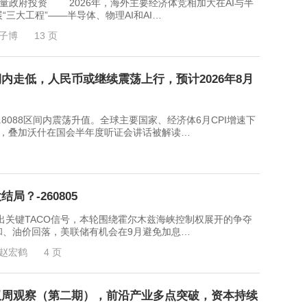
量政府投资 2026年，海外主要经济体竞相加大在AI与半
三大工程”——半导体、物理AI和AI…
子博
13 页
内走低，人民币或继续震荡上行，预计2026年8月
6.8088区间内震荡升值。全球主要国家、经济体6月CPI增速下
变，叠加沃什在国会半年度听证会讲话被解读…
？-260805
键TACO信号，本轮围绕霍尔木兹海峡控制权展开的争夺
和、油价回落，美联储有机会在9月避免加息…
赵宏鹤
4 页
双周观察（第二期），前沿产业多点突破，资本持续