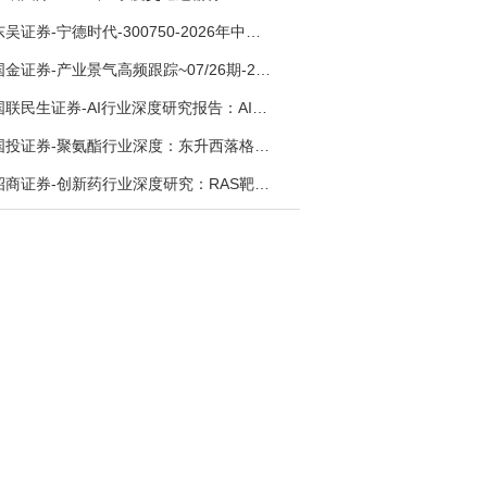
东吴证券-宁德时代-300750-2026年中报点评：出货高增业绩稳健，回购彰显龙头信心-260726
国金证券-产业景气高频跟踪~07/26期-260726
国联民生证券-AI行业深度研究报告：AI时代与Token经济，从技术符号到数字石油-260801
国投证券-聚氨酯行业深度：东升西落格局深化，供需紧平衡驱动盈利修复-260804
招商证券-创新药行业深度研究：RAS靶向治疗，四十年不可成药的终结，与终结之后的治疗格局演化-260805