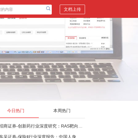
文档上传
今日热门
本周热门
招商证券-创新药行业深度研究：RAS靶向治疗，四十年不可成药的终结，与终结之后的治疗格局演化-260805
东吴证券-保险Ⅱ行业深度报告：中国人身险银保渠道系列报告二，他山之石，可以攻玉-260806