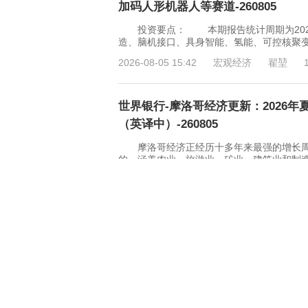
加码人形机器人等赛道-260805
投资要点： 本期报告统计周期为2026年
造、脑机接口、具身智能、氢能、可控核聚变
2026-08-05 15:42
宏观经济
翟堃
世界银行-摩洛哥经济更新：2026
（英译中）-260805
摩洛哥经济正经历十多年来最强的增长周期，
的，涵盖农业、旅游业、矿业、建筑业和制
2026-08-05 11:29
宏观经济
拉赫森·
ACCA-全球经济状况调查报告：2026
第二季度成本压力激增 根据全球会计
(ACCA)和美国管理会计师协会(IMA)的全球
2026-08-05 11:28
宏观经济
8 页