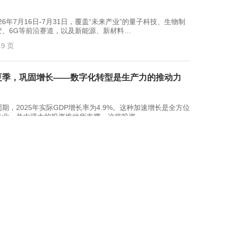
7月16日-7月31日，覆盖“未来产业”的量子科技、生物制
、6G等前沿赛道，以及新能源、新材料…
19 页
年夏季，巩固增长——数字化转型是生产力的推动力
2025年实际GDP增长率为4.9%。这种加速增长是全方位
造业，并由强大的投资推动所支撑，这些投资…
布纳德，哈维尔·迪亚兹，卡索
52 页
年第二季度（英译中）-260805
师和首席财务官的说法。 根据特许公认会计师公会
经济状况调查(GECS)，全球会计师在2026年第二…