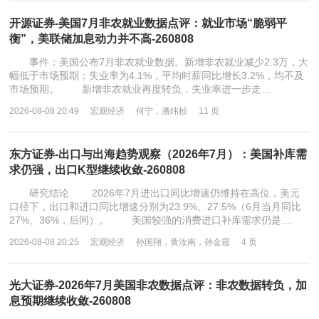
开源证券-美国7月非农就业数据点评：就业市场“脆弱平
衡”，美联储加息动力并不高-260808
事件：美国公布7月非农就业数据。新增非农就业减少2.3万，大
幅低于市场预期；失业率为4.1%，平均时薪同比增长3.2%，均不及
市场预期。 新增非农就业再度转负，失业率进一步走…
2026-08-08 20:49
宏观经济
何宁，潘纬桢
11 页
东方证券-出口与出海趋势观察（2026年7月）：美国补库需
求仍强，出口K型继续收敛-260808
研究结论 2026年7月进出口同比增速仍维持在高位，美元
口径下，出口和进口同比增速分别为23.9%、27.5%（6月当月同比
27%、36%，后同）。 美国较强的消费进口补库需求仍是…
2026-08-08 20:25
宏观经济
孙国翔，黄汝南，孙金霞
4 页
光大证券-2026年7月美国非农数据点评：非农数据转负，加
息预期继续收敛-260808