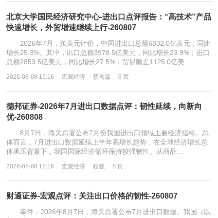
北京大学国民经济研究中心-进出口点评报告：“高技术”产品
快速增长，外贸增速继续上行-260807
2026年7月，按美元计价，中国进出口总额6832.0亿美元，同比
增长25.3%。其中，出口总额3978.5亿美元，同比增长23.9%；进口
总额2853.5亿美元，同比增长27.5%；贸易顺差1125.0亿美…
2026-08-08 15:16
宏观经济
蔡含篇
6 页
德邦证券-2026年7月进出口数据点评：韧性延续，向新向
优-260808
8月7日，海关总署公布7月份我国进出口领域主要经济指标。总
体而言，7月进出口数据延续上半年高增长趋势，在全球经济增长总
体承压背景下，我国国际经济循环保持较强韧性。从商品…
2026-08-08 12:18
宏观经济
程强
5 页
财通证券-宏观点评：关注出口价格的韧性-260807
事件：2026年8月7日，海关总署公布7月进出口数据。我国（以