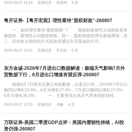
2026-08-07 18:18
宏观经济
张思翔
9 页
粤开证券-【粤开宏观】理性看待“股权财政”-260807
一、如何理性看待“股权财政”？ 股权财政替代土地财政是有
难度的，要理性认识股权财政。其一，股权财政的理论基础薄弱；其
二，目前各方期待的方式是政府通过引导基金的方式…
2026-08-07 14:01
宏观经济
罗志恒
5 页
东方金诚-2026年7月进出口数据解读：极端天气影响7月外
贸数据下行，8月进出口增速有望反弹-260807
根据8月7日海关总署公布的数据，以美元计价，2026年7月出口
额同比增长23.9%，6月为增长27.0%；7月进口额同比增长27.5%，
6月为增长36.0%。 一、主要受强台风天气带来的阶段性…
2026-08-07 13:50
宏观经济
冯琳
4 页
万联证券-美国二季度GDP点评：美国内需韧性持续，AI投
资仍强-260807