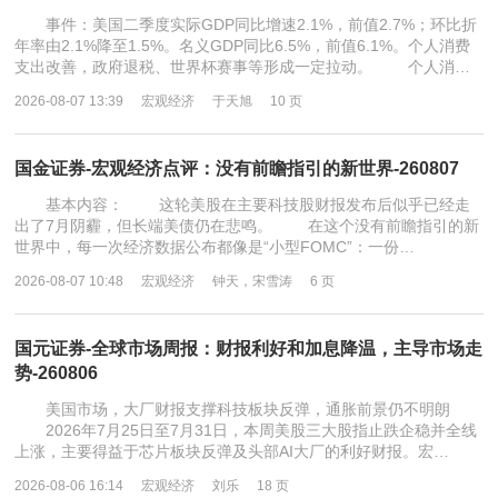
事件：美国二季度实际GDP同比增速2.1%，前值2.7%；环比折
年率由2.1%降至1.5%。名义GDP同比6.5%，前值6.1%。个人消费
支出改善，政府退税、世界杯赛事等形成一定拉动。 个人消…
2026-08-07 13:39
宏观经济
于天旭
10 页
国金证券-宏观经济点评：没有前瞻指引的新世界-260807
基本内容： 这轮美股在主要科技股财报发布后似乎已经走
出了7月阴霾，但长端美债仍在悲鸣。 在这个没有前瞻指引的新
世界中，每一次经济数据公布都像是“小型FOMC”：一份…
2026-08-07 10:48
宏观经济
钟天，宋雪涛
6 页
国元证券-全球市场周报：财报利好和加息降温，主导市场走
势-260806
美国市场，大厂财报支撑科技板块反弹，通胀前景仍不明朗
2026年7月25日至7月31日，本周美股三大股指止跌企稳并全线
上涨，主要得益于芯片板块反弹及头部AI大厂的利好财报。宏…
2026-08-06 16:14
宏观经济
刘乐
18 页