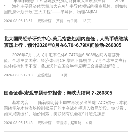
“丰满的理想”：AI基建投资预期能贡献大量政府投资 2026
年，海外主要经济体竞相加大在AI与半导体领域的投资规模。例如韩
国政府计划开展“三大工程”——半导体、物理AI和AI…
2026-08-06 13:51
宏观经济
芦哲，刘子博
13 页
北大国民经济研究中心-美元指数短期内走低，人民币或继续
震荡上行，预计2026年8月在6.70~6.79区间波动-260805
2026年7月，人民币汇率总体6.7476至6.8088区间内震荡升
值。全球主要国家、经济体6月CPI增速下降明显，7月全球主要央行
集体维持利率不变，叠加沃什在国会半年度听证会讲话被解读…
2026-08-05 17:13
宏观经济
3 页
国金证券-宏观专题研究报告：海峡大结局？-260805
基本内容 随着特朗普上周末再次发出关键TACO信号，本轮
围绕霍尔木兹海峡控制权展开的争夺战有望进入收尾阶段。短期看，
如果局势缓和、油价回落，美联储有机会在9月避免加息…
2026-08-05 15:43
宏观经济
宋雪涛，赵宏鹤
4 页