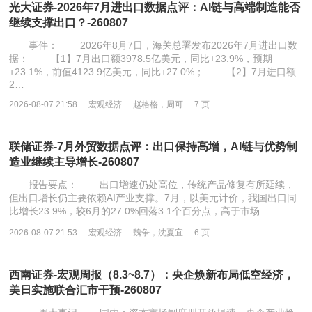
光大证券-2026年7月进出口数据点评：AI链与高端制造能否
继续支撑出口？-260807
事件： 2026年8月7日，海关总署发布2026年7月进出口数
据： 【1】7月出口额3978.5亿美元，同比+23.9%，预期
+23.1%，前值4123.9亿美元，同比+27.0%； 【2】7月进口额
2…
2026-08-07 21:58
宏观经济
赵格格，周可
7 页
联储证券-7月外贸数据点评：出口保持高增，AI链与优势制
造业继续主导增长-260807
报告要点： 出口增速仍处高位，传统产品修复有所延续，
但出口增长仍主要依赖AI产业支撑。7月，以美元计价，我国出口同
比增长23.9%，较6月的27.0%回落3.1个百分点，高于市场…
2026-08-07 21:53
宏观经济
魏争，沈夏宜
6 页
西南证券-宏观周报（8.3~8.7）：央企焕新布局低空经济，
美日实施联合汇市干预-260807