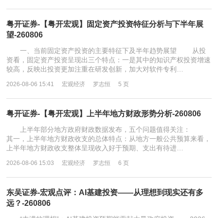
粤开证券-【粤开宏观】固定资产投资特征分析与下半年展
望-260806
一、当前固定资产投资的主要特征下及半年趋势展望 从投
资看，固定资产投资呈现出三个特点：一是其中的知识产权投资增速
较高，反映出投资更加注重在研发创新，加大对软件专利…
2026-08-06 15:41
宏观经济
罗志恒
5 页
粤开证券-【粤开宏观】上半年地方财政形势分析-260806
上半年部分地方政府财政数据发布，五个问题值得关注：
其一，上半年地方财政收支的总体特点：从地方一般公共预算来看，
上半年地方财政收支整体呈现收入好于预期、支出有待进…
2026-08-06 15:03
宏观经济
罗志恒
6 页
东吴证券-宏观点评：AI基建投资——从理想到现实还有多
远？-260806