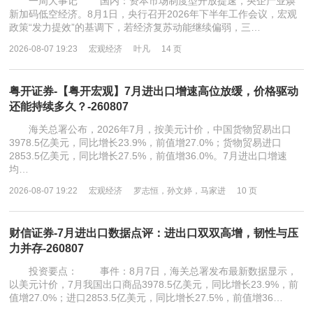
一周大事记 国内：资本市场制度型开放提速，央企产业焕
新加码低空经济。8月1日，央行召开2026年下半年工作会议，宏观
政策“发力提效”的基调下，若经济复苏动能继续偏弱，三…
2026-08-07 19:23
宏观经济
叶凡
14 页
粤开证券-【粤开宏观】7月进出口增速高位放缓，价格驱动
还能持续多久？-260807
海关总署公布，2026年7月，按美元计价，中国货物贸易出口
3978.5亿美元，同比增长23.9%，前值增27.0%；货物贸易进口
2853.5亿美元，同比增长27.5%，前值增36.0%。7月进出口增速
均…
2026-08-07 19:22
宏观经济
罗志恒，孙文婷，马家进
10 页
财信证券-7月进出口数据点评：进出口双双高增，韧性与压
力并存-260807
投资要点： 事件：8月7日，海关总署发布最新数据显示，
以美元计价，7月我国出口商品3978.5亿美元，同比增长23.9%，前
值增27.0%；进口2853.5亿美元，同比增长27.5%，前值增36…