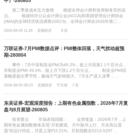
中）-260805
第二季度成本压力激增 根据全球会计师和首席财务官的说
法。 根据特许公认会计师公会(ACCA)和美国管理会计师协会
(IMA)的全球经济状况调查(GECS)，全球会计师在2026年第二…
2026-08-05 11:28
宏观经济
8 页
万联证券-7月PMI数据点评：PMI整体回落，天气扰动超预
期-260804
事件：7月中采制造业PMI为49.2%，较上月回落1.1个百分点，
非制造业PMI 49.0%，较上月下跌1.2个百分点。 制造业PMI回
落幅度超出季节性，极端天气影响较大。7月生产进入淡季，…
2026-08-05 09:23
宏观经济
于天旭
7 页
东吴证券-宏观深度报告：上期有色金属指数，2026年7月复
盘与8月展望-260805
投资要点 市场表现回顾： 走势复盘：2026年7月，上
期有色金属指数整体呈现“月初磨底、月中脉冲上行、月末高位震
荡”的运行特征，月度上涨约3.21%。月初指数在5213-5297…