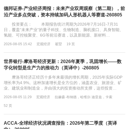
德邦证券-产业经济周报：未来产业双周观察（第二期），前
沿产业多点突破，资本持续加码人形机器人等赛道-260805
投资要点： 本期报告统计周期为2026年7月16日-7月31
日，覆盖“未来产业”的量子科技、生物制造、脑机接口、具身智能、
氢能、可控核聚变、6G等前沿赛道，以及新能源、新材料…
2026-08-05 15:42
宏观经济
翟堃
19 页
世界银行-摩洛哥经济更新：2026年夏季，巩固增长——数
字化转型是生产力的推动力（英译中）-260805
摩洛哥经济正经历十多年来最强的增长周期，2025年实际GDP
增长率为4.9%。这种加速增长是全方位的，涵盖农业、旅游业、矿
业、建筑业和制造业，并由强大的投资推动所支撑，这些投资…
2026-08-05 11:29
宏观经济
拉赫森·布纳德，哈维尔·迪亚兹，卡索
52 页
ACCA-全球经济状况调查报告：2026年第二季度（英译