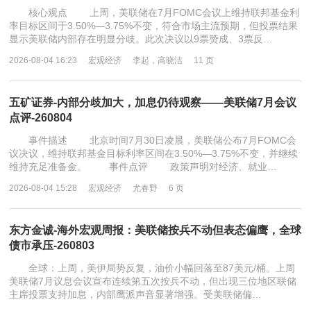
核心观点 上周，美联储在7月FOMC会议上维持联邦基金利
率目标区间于3.50%—3.75%不变，符合市场主流预期，但投票结果
显示美联储内部存在明显分歧。此次决议以9票赞成、3票反…
2026-08-04 16:23
宏观经济
李起，高晓洁
11 页
五矿证券-内部分歧加大，加息仍待观察——美联储7月会议
点评-260804
事件描述 北京时间7月30日凌晨，美联储公布7月FOMC会
议决议，维持联邦基金目标利率区间在3.50%—3.75%不变，并继续
维持充足准备金。 事件点评 政策声明对经济、就业…
2026-08-04 15:28
宏观经济
尤春野
6 页
东方金诚-海外宏观周报：美联储按兵不动但表态偏鹰，全球
债市承压-260803
全球：上周，美伊局势反复，油价小幅回落至87美元/桶。上周
美联储7月议息会议宣布连续第五次按兵不动，但出现三位地区联储
主席投票支持加息，内部鹰派声音显著增强。受美联储偏…