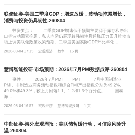
联储证券-美国二季度GDP：增速放缓，波动项拖累增长，
消费与投资仍具韧性-260804
投资要点： 二季度GDP增速低于预期主要源于库存和净出
口等波动因素拖累，私人内需仍展现较强韧性且通胀压力回升推动市
场上调美联储政策收紧预期。二季度美国实际GDP环比年化…
2026-08-04 17:15
宏观经济
魏争
15 页
慧博智能投研-市场预期：2026年7月PMI数据点评-260804
事件： 2026年7月PMI PMI： 7月中国制造业
PMI、非制造业商务活动指数和综合PMI产出指数分别为49.2%、
49.0%和49.3%，较上月回落1.1、1.2和1.3个百分点。 国泰
海…
2026-08-04 16:57
宏观经济
慧博智能投研
1 页
中邮证券-海外宏观周报：美联储暂缓行动，可信度风险升
温-260804