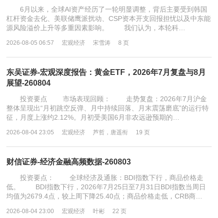
6月以来，全球AI资产经历了一轮明显调整，背后主要受到韩国
杠杆资金去化、美联储鹰派扰动、CSP资本开支回报担忧以及中东能
源风险溢价上升等多重因素影响。 我们认为，本轮科…
2026-08-05 06:57
宏观经济
宋雪涛
8 页
东吴证券-宏观深度报告：黄金ETF，2026年7月复盘与8月
展望-260804
投资要点 市场表现回顾： 走势复盘：2026年7月沪金
整体呈现出“月初跳空反弹、月中持续回落、月末震荡磨底”的运行特
征，月度上涨约2.12%。月初受美国6月非农远逊预期的…
2026-08-04 23:05
宏观经济
芦哲，唐遥衔
19 页
财信证券-经济金融高频数据-260803
投资要点： 全球经济及通胀：BDI指数下行，商品价格走
低。 BDI指数下行，2026年7月25日至7月31日BDI指数当周日
均值为2679.4点，较上周下降25.40点；商品价格走低，CRB商…
2026-08-04 23:00
宏观经济
叶彬
22 页