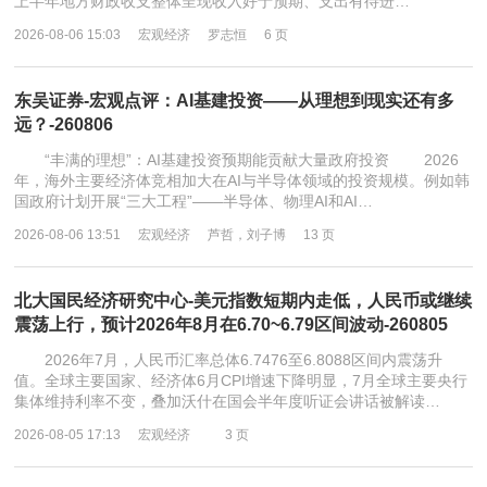
上半年地方财政收支整体呈现收入好于预期、支出有待进…
2026-08-06 15:03
宏观经济
罗志恒
6 页
东吴证券-宏观点评：AI基建投资——从理想到现实还有多
远？-260806
“丰满的理想”：AI基建投资预期能贡献大量政府投资 2026
年，海外主要经济体竞相加大在AI与半导体领域的投资规模。例如韩
国政府计划开展“三大工程”——半导体、物理AI和AI…
2026-08-06 13:51
宏观经济
芦哲，刘子博
13 页
北大国民经济研究中心-美元指数短期内走低，人民币或继续
震荡上行，预计2026年8月在6.70~6.79区间波动-260805
2026年7月，人民币汇率总体6.7476至6.8088区间内震荡升
值。全球主要国家、经济体6月CPI增速下降明显，7月全球主要央行
集体维持利率不变，叠加沃什在国会半年度听证会讲话被解读…
2026-08-05 17:13
宏观经济
3 页