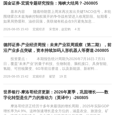
国金证券-宏观专题研究报告：海峡大结局？-260805
基本内容 随着特朗普上周末再次发出关键TACO信号，本轮
围绕霍尔木兹海峡控制权展开的争夺战有望进入收尾阶段。短期看，
如果局势缓和、油价回落，美联储有机会在9月避免加息…
2026-08-05 15:43
宏观经济
宋雪涛，赵宏鹤
4 页
德邦证券-产业经济周报：未来产业双周观察（第二期），前
沿产业多点突破，资本持续加码人形机器人等赛道-260805
投资要点： 本期报告统计周期为2026年7月16日-7月31
日，覆盖“未来产业”的量子科技、生物制造、脑机接口、具身智能、
氢能、可控核聚变、6G等前沿赛道，以及新能源、新材料…
2026-08-05 15:42
宏观经济
翟堃
19 页
世界银行-摩洛哥经济更新：2026年夏季，巩固增长——数
字化转型是生产力的推动力（英译中）-260805
摩洛哥经济正经历十多年来最强的增长周期，2025年实际GDP
增长率为4.9%。这种加速增长是全方位的，涵盖农业、旅游业、矿