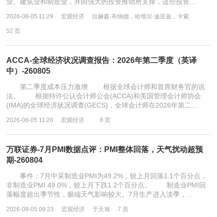
业、建筑业和制造业，并由强大的投资推动所支撑，这些投资…
2026-08-05 11:29
宏观经济
拉赫森·布纳德，哈维尔·迪亚兹，卡索
52 页
ACCA-全球经济状况调查报告：2026年第二季度（英译
中）-260805
第二季度成本压力激增 根据全球会计师和首席财务官的说
法。 根据特许公认会计师公会(ACCA)和美国管理会计师协会
(IMA)的全球经济状况调查(GECS)，全球会计师在2026年第二…
2026-08-05 11:28
宏观经济
8 页
万联证券-7月PMI数据点评：PMI整体回落，天气扰动超预
期-260804
事件：7月中采制造业PMI为49.2%，较上月回落1.1个百分点，
非制造业PMI 49.0%，较上月下跌1.2个百分点。 制造业PMI回
落幅度超出季节性，极端天气影响较大。7月生产进入淡季，…
2026-08-05 09:23
宏观经济
于天旭
7 页