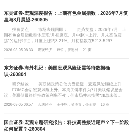
东吴证券-宏观深度报告：上期有色金属指数，2026年7月复
盘与8月展望-260805
投资要点 市场表现回顾： 走势复盘：2026年7月，上
期有色金属指数整体呈现“月初磨底、月中脉冲上行、月末高位震
荡”的运行特征，月度上涨约3.21%。月初指数在5213-5297…
2026-08-05 08:33
宏观经济
芦哲，唐遥衔
21 页
东方证券-海外札记：美国宏观风险还需等待数据确
认-260804
研究结论 美联储政策公信力受质疑，宏观风险继续上升
FOMC会后宏观风险上升。本周关键事件为7月美联储议息会
议，美联储最终维持政策利率不变，但市场并未按照“加息未落…
2026-08-05 06:57
宏观经济
王仲尧，吴泽青，孙金霞
16 页
国金证券-宏观专题研究报告：科技调整接近尾声？下一阶段
如何配置？-260804