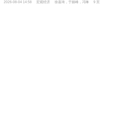
2026-08-04 14:58
宏观经济
徐嘉琦，于丽峰，冯琳
9 页
太平洋证券-政治局会议解读（2026.7）：动能向新与边际
宽松“两手抓”-260730
7月政治局会议高度评价上半年经济“动能向新、结构向优”，在
此基础上要求“加快推进新旧动能转换”，“积极推动前沿技术突破”。
2026年二季度，在美伊冲突反复、国际能源价格中…
2026-08-04 13:42
宏观经济
秦泰
4 页
北京大学国民经济研究中心-预测报告：调结构去产能，经济
总量暂时回调-260804
要点 制造业景气回落工业增速小幅放缓 收入预期不
变，消费额增速继续低位前行 “反内卷”去产能，投资增速或继续
低位前行 低基数叠加高技术产品出口上涨，出口…
2026-08-04 11:47
宏观经济
蔡含篇
14 页
威廉·布莱尔-经济周刊：数字中的诗（英译中）-260731