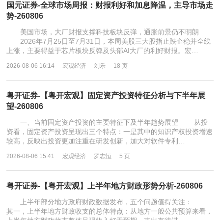
国元证券-全球市场周报：财报利好和加息降温，主导市场走
势-260806
美国市场，大厂财报支撑科技板块反弹，通胀前景仍不明朗
2026年7月25日至7月31日，本周美股三大股指止跌企稳并全线
上涨，主要得益于芯片板块反弹及头部AI大厂的利好财报。宏…
2026-08-06 16:14
宏观经济
刘乐
18 页
粤开证券-【粤开宏观】固定资产投资特征分析与下半年展
望-260806
一、当前固定资产投资的主要特征下及半年趋势展望 从投
资看，固定资产投资呈现出三个特点：一是其中的知识产权投资增速
较高，反映出投资更加注重在研发创新，加大对软件专利…
2026-08-06 15:41
宏观经济
罗志恒
5 页
粤开证券-【粤开宏观】上半年地方财政形势分析-260806
上半年部分地方政府财政数据发布，五个问题值得关注：
其一，上半年地方财政收支的总体特点：从地方一般公共预算来看，