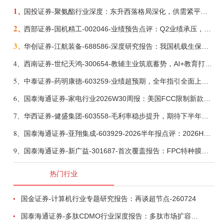
1、
国投证券-聚氨酯行业深度：东升西落格局深化，供需紧平衡驱动盈利修复-260804
2、
西部证券-国机精工-002046-业绩预告点评：Q2业绩承压，看好金刚石散热与特种轴承业务-260804
3、
华创证券-江航装备-688586-深度研究报告：我国机载生保与燃油系统核心供应商，发力“民机+军贸+特种制冷”新质新域——华创交运|航空强国系列（十二）-260804
4、
西南证券-世纪天鸿-300654-教辅主业筑底蓄势，AI+教育打开第二曲线-260729
5、
中泰证券-药明康德-603259-业绩超预期，全年指引全面上调-260803
6、
国泰海通证券-家电行业2026W30周报：美国FCC限制新款扫地机认证，8月空调排产下滑-260804
7、
华西证券-健盛集团-603558-毛利率稳步提升，期待下半年无缝加速-260804
8、
国泰海通证券-亚翔集成-603929-2026半年报点评：2026H1归母净利润同增204.8%，加快海外业务布局节奏-260805
9、
国泰海通证券-新广益-301687-首次覆盖报告：FPC特种膜筑基，向“声~光~电”高阶特种材料平台跨越-260804
热门行业
国金证券-计算机行业专题研究报告：再谈超节点-260724
国泰海通证券-多肽CDMO行业深度报告：多肽市场扩容带动CDMO产能扩建-260727