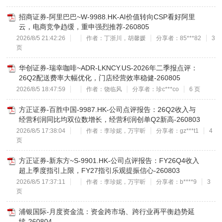
招商证券-阿里巴巴~W-9988.HK-AI价值转向CSP看好阿里
云，电商竞争趋缓，重申强烈推荐-260805
2026/8/5 21:42:26
作者：丁浙川，胡馨媛
分享者：85***82
3
页
华创证券-瑞幸咖啡~ADR-LKNCY.US-2026年二季报点评：
26Q2配送费率大幅优化，门店经营效率稳健-260805
2026/8/5 18:47:59
作者：饶临风
分享者：珍c***co
6 页
方正证券-百胜中国-9987.HK-公司点评报告：26Q2收入与
经营利润同比均双位数增长，经营利润创单Q2新高-260803
2026/8/5 17:38:04
作者：李珍妮，万宇昕
分享者：gz***t1
4
页
方正证券-新东方~S-9901.HK-公司点评报告：FY26Q4收入
超上季度指引上限，FY27指引乐观提振信心-260803
2026/8/5 17:37:11
作者：李珍妮，万宇昕
分享者：b****9
3
页
浦银国际-月度资金流：资金跨市场、跨行业再平衡趋势延
续-260804