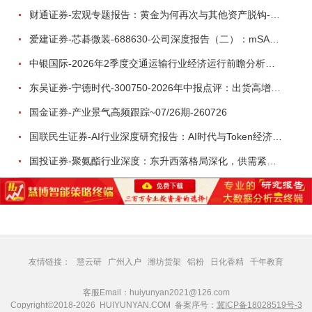
财通证券-宏观专题报告：黄金为何再次与其他资产脱钩-260726
爱建证券-芯碁微装-688630-公司深度报告（二）：mSAP带动LDI量价齐升，大尺寸封装打开成长空间-260722
中银国际-2026年2季度交通运输行业经济运行前瞻分析：地缘冲突致航运和航空景气度分化，交通基础设施板块总体呈现稳健特征-260724
东吴证券-宁德时代-300750-2026年中报点评：出货高增业绩稳健，回购彰显龙头信心-260726
国金证券-产业景气高频跟踪~07/26期-260726
国联民生证券-AI行业深度研究报告：AI时代与Token经济，从技术符号到数字石油-260801
国投证券-聚氨酯行业深度：东升西落格局深化，供需紧平衡驱动盈利修复-260804
友情链接：
慧云研
广州入户
潍坊货架
铝粉
日化香精
千年教育
客服Email：huiyunyan2021@126.com
Copyright©2018-2026 HUIYUNYAN.COM 备案序号：
冀ICP备18028519号-3