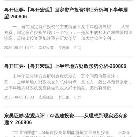
粤开证券-【粤开宏观】固定资产投资特征分析与下半年展
望-260806
一、当前固定资产投资的主要特征下及半年趋势展望 从投
资看，固定资产投资呈现出三个特点：一是其中的知识产权投资增速
较高，反映出投资更加注重在研发创新，加大对软件专利…
2026-08-06 15:41
宏观经济
罗志恒
5 页
粤开证券-【粤开宏观】上半年地方财政形势分析-260806
上半年部分地方政府财政数据发布，五个问题值得关注：
其一，上半年地方财政收支的总体特点：从地方一般公共预算来看，
上半年地方财政收支整体呈现收入好于预期、支出有待进…
2026-08-06 15:03
宏观经济
罗志恒
6 页
东吴证券-宏观点评：AI基建投资——从理想到现实还有多
远？-260806
“丰满的理想”：AI基建投资预期能贡献大量政府投资 2026