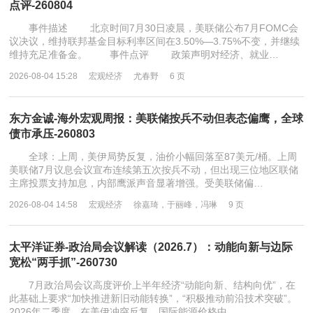
点评-260804
事件描述 北京时间7月30日凌晨，美联储公布7月FOMC会
议决议，维持联邦基金目标利率区间在3.50%—3.75%不变，并继续
维持充足准备金。 事件点评 政策声明对经济、就业…
2026-08-04 15:28
宏观经济
尤春野
6 页
东方金诚-海外宏观周报：美联储按兵不动但表态偏鹰，全球
债市承压-260803
全球：上周，美伊局势反复，油价小幅回落至87美元/桶。上周
美联储7月议息会议宣布连续第五次按兵不动，但出现三位地区联储
主席投票支持加息，内部鹰派声音显著增强。受美联储偏…
2026-08-04 14:58
宏观经济
徐嘉琦，于丽峰，冯琳
9 页
太平洋证券-政治局会议解读（2026.7）：动能向新与边际
宽松“两手抓”-260730
7月政治局会议高度评价上半年经济“动能向新、结构向优”，在
此基础上要求“加快推进新旧动能转换”，“积极推动前沿技术突破”。
2026年二季度，在美伊冲突反复、国际能源价格中…