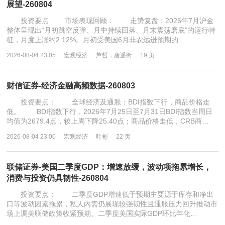
展望-260804
投资要点 市场表现回顾： 走势复盘：2026年7月沪金
整体呈现出“月初跳空反弹、月中持续回落、月末震荡磨底”的运行特
征，月度上涨约2.12%。月初受美国6月非农远逊预期的…
2026-08-04 23:05
宏观经济
芦哲，唐遥衔
19 页
财信证券-经济金融高频数据-260803
投资要点： 全球经济及通胀：BDI指数下行，商品价格走
低。 BDI指数下行，2026年7月25日至7月31日BDI指数当周日
均值为2679.4点，较上周下降25.40点；商品价格走低，CRB商…
2026-08-04 23:00
宏观经济
叶彬
22 页
联储证券-美国二季度GDP：增速放缓，波动项拖累增长，
消费与投资仍具韧性-260804
投资要点： 二季度GDP增速低于预期主要源于库存和净出
口等波动因素拖累，私人内需仍展现较强韧性且通胀压力回升推动市
场上调美联储政策收紧预期。二季度美国实际GDP环比年化…