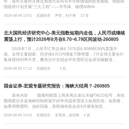
年，海外主要经济体竞相加大在AI与半导体领域的投资规模。例如韩
国政府计划开展“三大工程”——半导体、物理AI和AI…
2026-08-06 13:51
宏观经济
芦哲，刘子博
13 页
北大国民经济研究中心-美元指数短期内走低，人民币或继续
震荡上行，预计2026年8月在6.70~6.79区间波动-260805
2026年7月，人民币汇率总体6.7476至6.8088区间内震荡升
值。全球主要国家、经济体6月CPI增速下降明显，7月全球主要央行
集体维持利率不变，叠加沃什在国会半年度听证会讲话被解读…
2026-08-05 17:13
宏观经济
3 页
国金证券-宏观专题研究报告：海峡大结局？-260805
基本内容 随着特朗普上周末再次发出关键TACO信号，本轮
围绕霍尔木兹海峡控制权展开的争夺战有望进入收尾阶段。短期看，
如果局势缓和、油价回落，美联储有机会在9月避免加息…
2026-08-05 15:43
宏观经济
宋雪涛，赵宏鹤
4 页