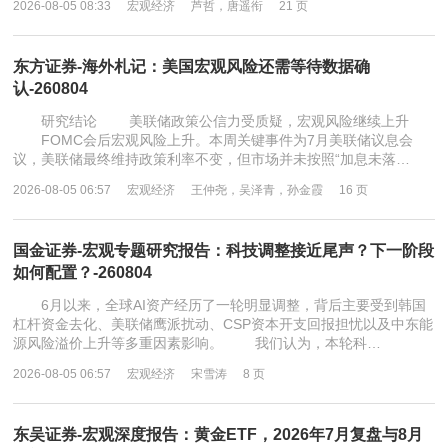
2026-08-05 08:33
宏观经济
芦哲，唐遥衔
21 页
东方证券-海外札记：美国宏观风险还需等待数据确
认-260804
研究结论 美联储政策公信力受质疑，宏观风险继续上升
FOMC会后宏观风险上升。本周关键事件为7月美联储议息会
议，美联储最终维持政策利率不变，但市场并未按照“加息未落…
2026-08-05 06:57
宏观经济
王仲尧，吴泽青，孙金霞
16 页
国金证券-宏观专题研究报告：科技调整接近尾声？下一阶段
如何配置？-260804
6月以来，全球AI资产经历了一轮明显调整，背后主要受到韩国
杠杆资金去化、美联储鹰派扰动、CSP资本开支回报担忧以及中东能
源风险溢价上升等多重因素影响。 我们认为，本轮科…
2026-08-05 06:57
宏观经济
宋雪涛
8 页
东吴证券-宏观深度报告：黄金ETF，2026年7月复盘与8月