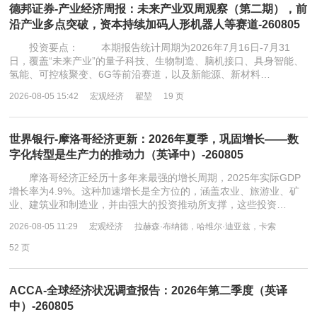
德邦证券-产业经济周报：未来产业双周观察（第二期），前
沿产业多点突破，资本持续加码人形机器人等赛道-260805
投资要点： 本期报告统计周期为2026年7月16日-7月31
日，覆盖“未来产业”的量子科技、生物制造、脑机接口、具身智能、
氢能、可控核聚变、6G等前沿赛道，以及新能源、新材料…
2026-08-05 15:42
宏观经济
翟堃
19 页
世界银行-摩洛哥经济更新：2026年夏季，巩固增长——数
字化转型是生产力的推动力（英译中）-260805
摩洛哥经济正经历十多年来最强的增长周期，2025年实际GDP
增长率为4.9%。这种加速增长是全方位的，涵盖农业、旅游业、矿
业、建筑业和制造业，并由强大的投资推动所支撑，这些投资…
2026-08-05 11:29
宏观经济
拉赫森·布纳德，哈维尔·迪亚兹，卡索
52 页
ACCA-全球经济状况调查报告：2026年第二季度（英译
中）-260805