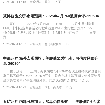
2026-08-04 17:15
宏观经济
魏争
15 页
慧博智能投研-市场预期：2026年7月PMI数据点评-260804
事件： 2026年7月PMI PMI： 7月中国制造业
PMI、非制造业商务活动指数和综合PMI产出指数分别为49.2%、
49.0%和49.3%，较上月回落1.1、1.2和1.3个百分点。 国泰
海…
2026-08-04 16:57
宏观经济
慧博智能投研
1 页
中邮证券-海外宏观周报：美联储暂缓行动，可信度风险升
温-260804
核心观点 上周，美联储在7月FOMC会议上维持联邦基金利
率目标区间于3.50%—3.75%不变，符合市场主流预期，但投票结果
显示美联储内部存在明显分歧。此次决议以9票赞成、3票反…
2026-08-04 16:23
宏观经济
李起，高晓洁
11 页
五矿证券-内部分歧加大，加息仍待观察——美联储7月会议