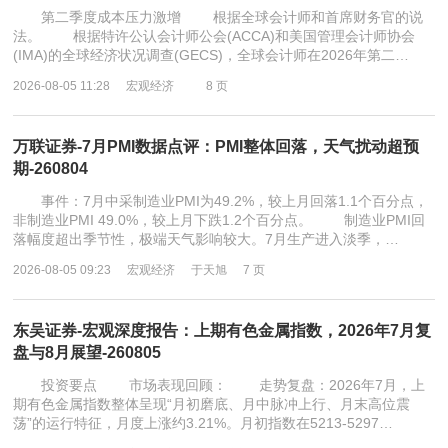
第二季度成本压力激增 根据全球会计师和首席财务官的说
法。 根据特许公认会计师公会(ACCA)和美国管理会计师协会
(IMA)的全球经济状况调查(GECS)，全球会计师在2026年第二…
2026-08-05 11:28
宏观经济
8 页
万联证券-7月PMI数据点评：PMI整体回落，天气扰动超预
期-260804
事件：7月中采制造业PMI为49.2%，较上月回落1.1个百分点，
非制造业PMI 49.0%，较上月下跌1.2个百分点。 制造业PMI回
落幅度超出季节性，极端天气影响较大。7月生产进入淡季，…
2026-08-05 09:23
宏观经济
于天旭
7 页
东吴证券-宏观深度报告：上期有色金属指数，2026年7月复
盘与8月展望-260805
投资要点 市场表现回顾： 走势复盘：2026年7月，上
期有色金属指数整体呈现“月初磨底、月中脉冲上行、月末高位震
荡”的运行特征，月度上涨约3.21%。月初指数在5213-5297…