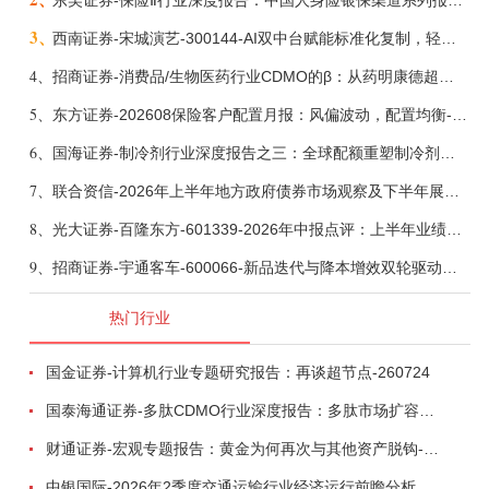
东吴证券-保险Ⅱ行业深度报告：中国人身险银保渠道系列报告二，他山之石，可以攻玉-260806
3、
西南证券-宋城演艺-300144-AI双中台赋能标准化复制，轻重资产双轮打开文旅成长新空间-260731
4、
招商证券-消费品/生物医药行业CDMO的β：从药明康德超预期，看好中国CDMO头部公司成长空间-260805
5、
东方证券-202608保险客户配置月报：风偏波动，配置均衡-260807
6、
国海证券-制冷剂行业深度报告之三：全球配额重塑制冷剂价值，AI材料开启氟化工新时代-260806
7、
联合资信-2026年上半年地方政府债券市场观察及下半年展望：积极财政政策提质增效，地方债务迈向长效治理-260806
8、
光大证券-百隆东方-601339-2026年中报点评：上半年业绩表现高增，国内外产能均有亮眼表现-260807
9、
招商证券-宇通客车-600066-新品迭代与降本增效双轮驱动，海外市场放量可期-260805
热门行业
国金证券-计算机行业专题研究报告：再谈超节点-260724
国泰海通证券-多肽CDMO行业深度报告：多肽市场扩容带动CDMO产能扩建-260727
财通证券-宏观专题报告：黄金为何再次与其他资产脱钩-260726
中银国际-2026年2季度交通运输行业经济运行前瞻分析：地缘冲突致航运和航空景气度分化，交通基础设施板块总体呈现稳健特征-260724