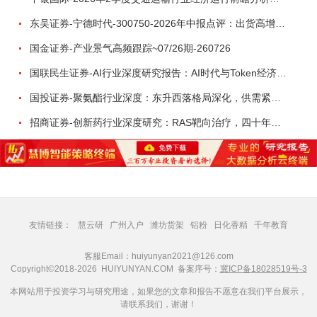
东吴证券-宁德时代-300750-2026年中报点评：出货高增业绩稳健，回购彰显龙头信心-260726
国金证券-产业景气高频跟踪~07/26期-260726
国联民生证券-AI行业深度研究报告：AI时代与Token经济，从技术符号到数字石油-260801
国投证券-聚氨酯行业深度：东升西落格局深化，供需紧平衡驱动盈利修复-260804
招商证券-创新药行业深度研究：RAS靶向治疗，四十年不可成药的终结，与终结之后的治疗格局演化-260805
友情链接：
慧云研
广州入户
潍坊货架
铝粉
日化香精
千年教育
客服Email：huiyunyan2021@126.com
Copyright©2018-2026 HUIYUNYAN.COM 备案序号：
冀ICP备18028519号-3
本网站用于投资学习与研究用途，如果您的文章和报告不愿意在我们平台展示，
请联系我们，谢谢！