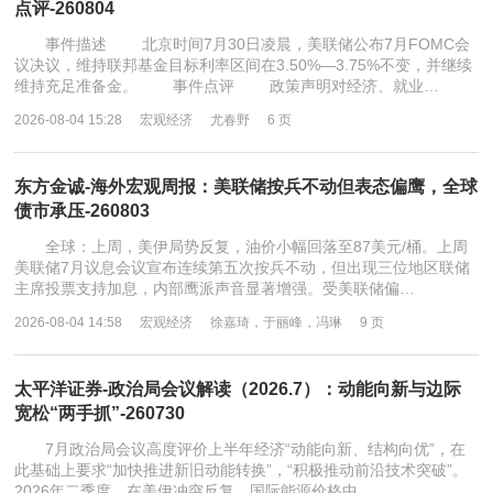
点评-260804
事件描述 北京时间7月30日凌晨，美联储公布7月FOMC会
议决议，维持联邦基金目标利率区间在3.50%—3.75%不变，并继续
维持充足准备金。 事件点评 政策声明对经济、就业…
2026-08-04 15:28
宏观经济
尤春野
6 页
东方金诚-海外宏观周报：美联储按兵不动但表态偏鹰，全球
债市承压-260803
全球：上周，美伊局势反复，油价小幅回落至87美元/桶。上周
美联储7月议息会议宣布连续第五次按兵不动，但出现三位地区联储
主席投票支持加息，内部鹰派声音显著增强。受美联储偏…
2026-08-04 14:58
宏观经济
徐嘉琦，于丽峰，冯琳
9 页
太平洋证券-政治局会议解读（2026.7）：动能向新与边际
宽松“两手抓”-260730
7月政治局会议高度评价上半年经济“动能向新、结构向优”，在
此基础上要求“加快推进新旧动能转换”，“积极推动前沿技术突破”。
2026年二季度，在美伊冲突反复、国际能源价格中…