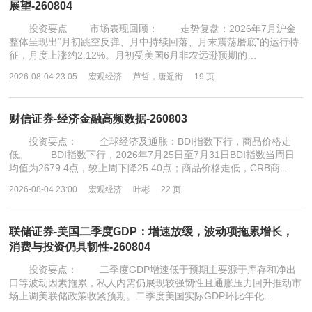
展望-260804
投资要点 市场表现回顾： 走势复盘：2026年7月沪金
整体呈现出“月初跳空反弹、月中持续回落、月末震荡磨底”的运行特
征，月度上涨约2.12%。月初受美国6月非农远逊预期的…
2026-08-04 23:05
宏观经济
芦哲，唐遥衔
19 页
财信证券-经济金融高频数据-260803
投资要点： 全球经济及通胀：BDI指数下行，商品价格走
低。 BDI指数下行，2026年7月25日至7月31日BDI指数当周日
均值为2679.4点，较上周下降25.40点；商品价格走低，CRB商…
2026-08-04 23:00
宏观经济
叶彬
22 页
联储证券-美国二季度GDP：增速放缓，波动项拖累增长，
消费与投资仍具韧性-260804
投资要点： 二季度GDP增速低于预期主要源于库存和净出
口等波动因素拖累，私人内需仍展现较强韧性且通胀压力回升推动市
场上调美联储政策收紧预期。二季度美国实际GDP环比年化…