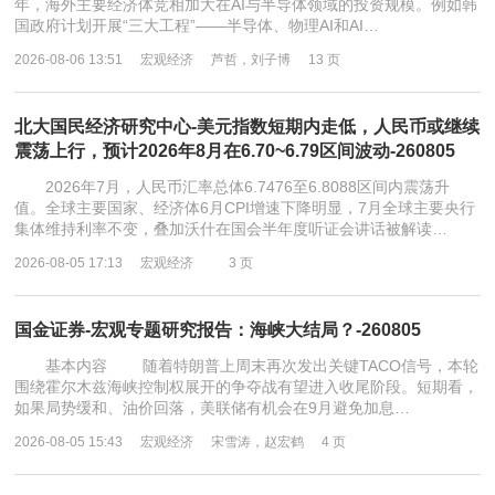
年，海外主要经济体竞相加大在AI与半导体领域的投资规模。例如韩
国政府计划开展“三大工程”——半导体、物理AI和AI…
2026-08-06 13:51
宏观经济
芦哲，刘子博
13 页
北大国民经济研究中心-美元指数短期内走低，人民币或继续
震荡上行，预计2026年8月在6.70~6.79区间波动-260805
2026年7月，人民币汇率总体6.7476至6.8088区间内震荡升
值。全球主要国家、经济体6月CPI增速下降明显，7月全球主要央行
集体维持利率不变，叠加沃什在国会半年度听证会讲话被解读…
2026-08-05 17:13
宏观经济
3 页
国金证券-宏观专题研究报告：海峡大结局？-260805
基本内容 随着特朗普上周末再次发出关键TACO信号，本轮
围绕霍尔木兹海峡控制权展开的争夺战有望进入收尾阶段。短期看，
如果局势缓和、油价回落，美联储有机会在9月避免加息…
2026-08-05 15:43
宏观经济
宋雪涛，赵宏鹤
4 页