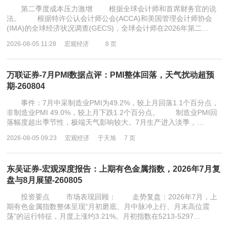
第二季度成本压力激增 根据全球会计师和首席财务官的说
法。 根据特许公认会计师公会(ACCA)和美国管理会计师协会
(IMA)的全球经济状况调查(GECS)，全球会计师在2026年第二…
2026-08-05 11:28
宏观经济
8 页
万联证券-7月PMI数据点评：PMI整体回落，天气扰动超预
期-260804
事件：7月中采制造业PMI为49.2%，较上月回落1.1个百分点，
非制造业PMI 49.0%，较上月下跌1.2个百分点。 制造业PMI回
落幅度超出季节性，极端天气影响较大。7月生产进入淡季，…
2026-08-05 09:23
宏观经济
于天旭
7 页
东吴证券-宏观深度报告：上期有色金属指数，2026年7月复
盘与8月展望-260805
投资要点 市场表现回顾： 走势复盘：2026年7月，上
期有色金属指数整体呈现“月初磨底、月中脉冲上行、月末高位震
荡”的运行特征，月度上涨约3.21%。月初指数在5213-5297…