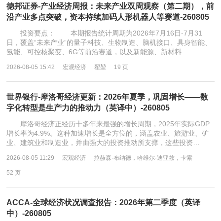
德邦证券-产业经济周报：未来产业双周观察（第二期），前
沿产业多点突破，资本持续加码人形机器人等赛道-260805
投资要点： 本期报告统计周期为2026年7月16日-7月31
日，覆盖“未来产业”的量子科技、生物制造、脑机接口、具身智能、
氢能、可控核聚变、6G等前沿赛道，以及新能源、新材料…
2026-08-05 15:42
宏观经济
翟堃
19 页
世界银行-摩洛哥经济更新：2026年夏季，巩固增长——数
字化转型是生产力的推动力（英译中）-260805
摩洛哥经济正经历十多年来最强的增长周期，2025年实际GDP
增长率为4.9%。这种加速增长是全方位的，涵盖农业、旅游业、矿
业、建筑业和制造业，并由强大的投资推动所支撑，这些投资…
2026-08-05 11:29
宏观经济
拉赫森·布纳德，哈维尔·迪亚兹，卡索
52 页
ACCA-全球经济状况调查报告：2026年第二季度（英译
中）-260805