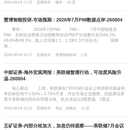
2026-08-04 17:15
宏观经济
魏争
15 页
慧博智能投研-市场预期：2026年7月PMI数据点评-260804
事件： 2026年7月PMI PMI： 7月中国制造业
PMI、非制造业商务活动指数和综合PMI产出指数分别为49.2%、
49.0%和49.3%，较上月回落1.1、1.2和1.3个百分点。 国泰
海…
2026-08-04 16:57
宏观经济
慧博智能投研
1 页
中邮证券-海外宏观周报：美联储暂缓行动，可信度风险升
温-260804
核心观点 上周，美联储在7月FOMC会议上维持联邦基金利
率目标区间于3.50%—3.75%不变，符合市场主流预期，但投票结果
显示美联储内部存在明显分歧。此次决议以9票赞成、3票反…
2026-08-04 16:23
宏观经济
李起，高晓洁
11 页
五矿证券-内部分歧加大，加息仍待观察——美联储7月会议