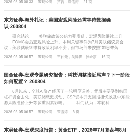
2026-08-05 08:33
宏观经济
芦哲，唐遥衔
21 页
东方证券-海外札记：美国宏观风险还需等待数据确
认-260804
研究结论 美联储政策公信力受质疑，宏观风险继续上升
FOMC会后宏观风险上升。本周关键事件为7月美联储议息会
议，美联储最终维持政策利率不变，但市场并未按照“加息未落…
2026-08-05 06:57
宏观经济
王仲尧，吴泽青，孙金霞
16 页
国金证券-宏观专题研究报告：科技调整接近尾声？下一阶段
如何配置？-260804
6月以来，全球AI资产经历了一轮明显调整，背后主要受到韩国
杠杆资金去化、美联储鹰派扰动、CSP资本开支回报担忧以及中东能
源风险溢价上升等多重因素影响。 我们认为，本轮科…
2026-08-05 06:57
宏观经济
宋雪涛
8 页
东吴证券-宏观深度报告：黄金ETF，2026年7月复盘与8月