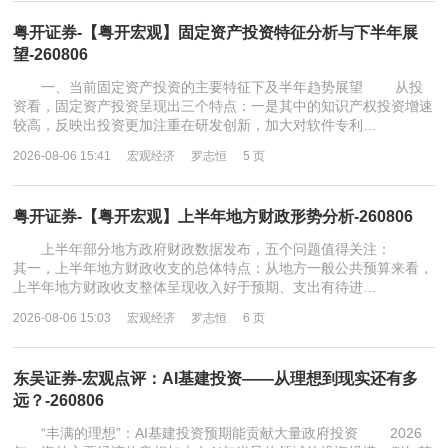
粤开证券-【粤开宏观】固定资产投资特征分析与下半年展
望-260806
一、当前固定资产投资的主要特征下及半年趋势展望 从投
资看，固定资产投资呈现出三个特点：一是其中的知识产权投资增速
较高，反映出投资更加注重在研发创新，加大对软件专利…
2026-08-06 15:41
宏观经济
罗志恒
5 页
粤开证券-【粤开宏观】上半年地方财政形势分析-260806
上半年部分地方政府财政数据发布，五个问题值得关注：
其一，上半年地方财政收支的总体特点：从地方一般公共预算来看，
上半年地方财政收支整体呈现收入好于预期、支出有待进…
2026-08-06 15:03
宏观经济
罗志恒
6 页
东吴证券-宏观点评：AI基建投资——从理想到现实还有多
远？-260806
“丰满的理想”：AI基建投资预期能贡献大量政府投资 2026