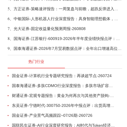
5、
方正证券-策略速评报告：一周复盘与前瞻，超跌反弹进入攻坚期-260808
6、
中银国际-人形机器人行业深度报告：具身智能理想载体，奇点渐至未来可期-260808
7、
光大证券-固定收益量化预测周报-260808
8、
国海证券-江苏银行-600919-2026年半年度业绩快报点评：营收加速增长，风险抵补能力充足-260807
9、
国泰海通证券-2026年7月贸易数据点评：全年出口增速高位或已现-260807
热门行业
国金证券-计算机行业专题研究报告：再谈超节点-260724
国泰海通证券-多肽CDMO行业深度报告：多肽市场扩容带动CDMO产能扩建-260727
财通证券-宏观专题报告：黄金为何再次与其他资产脱钩-260726
东吴证券-宁德时代-300750-2026年中报点评：出货高增业绩稳健，回购彰显龙头信心-260726
国金证券-产业景气高频跟踪~07/26期-260726
国联民生证券-AI行业深度研究报告：AI时代与Token经济，从技术符号到数字石油-260801