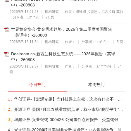
中）-260808
2026/8/8 13:27:53
机构研究
作者：娜维娜·拉贾恩，尼古拉斯·莫拉
分享者：12***26
21 页
世界黄金协会-黄金需求趋势：2026年第二季度美国聚焦
（英译中）-260808
2026/8/8 13:11:54
机构研究
作者：
分享者：ora****jie
5 页
Dealroom.co-新西兰科技生态系统——2026年报告（英译
中）-260808
2026/8/8 11:52:37
机构研究
作者：
分享者：jan****ine
34
页
今日热门
本周热门
1、
华创证券-【宏观专题】当科技遇上主权，这次有什么不一样？——海外科技思辨系列五-260808
2、
开源证券-美国7月非农就业数据点评：就业市场“脆弱平衡”，美联储加息动力并不高-260808
3、
华鑫证券-兴业银锡-000426-公司事件点评报告：受益锡银产品涨价，H1利润大幅预增-260807
4、
光大证券-2026年7月美国非农数据点评：非农数据转负，加息预期继续收敛-260808