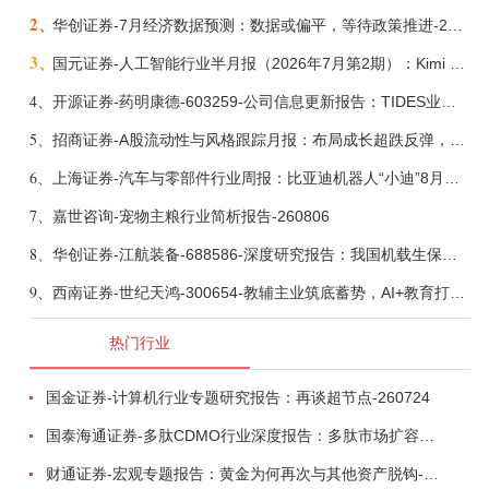
2、
华创证券-7月经济数据预测：数据或偏平，等待政策推进-260805
3、
国元证券-人工智能行业半月报（2026年7月第2期）：Kimi K3发布，引领开源大模型发展-260805
4、
开源证券-药明康德-603259-公司信息更新报告：TIDES业务超预期增长，小分子D&M加速向上-260805
5、
招商证券-A股流动性与风格跟踪月报：布局成长超跌反弹，保留部分再平衡配置-260805
6、
上海证券-汽车与零部件行业周报：比亚迪机器人“小迪”8月亮相，“人工智能+”赋能邮政无人机无人车加速落地-260805
7、
嘉世咨询-宠物主粮行业简析报告-260806
8、
华创证券-江航装备-688586-深度研究报告：我国机载生保与燃油系统核心供应商，发力“民机+军贸+特种制冷”新质新域——华创交运|航空强国系列（十二）-260804
9、
西南证券-世纪天鸿-300654-教辅主业筑底蓄势，AI+教育打开第二曲线-260729
热门行业
国金证券-计算机行业专题研究报告：再谈超节点-260724
国泰海通证券-多肽CDMO行业深度报告：多肽市场扩容带动CDMO产能扩建-260727
财通证券-宏观专题报告：黄金为何再次与其他资产脱钩-260726