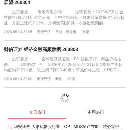
展望-260804
投资要点 市场表现回顾： 走势复盘：2026年7月沪金
整体呈现出“月初跳空反弹、月中持续回落、月末震荡磨底”的运行特
征，月度上涨约2.12%。月初受美国6月非农远逊预期的…
2026-08-04 23:05
宏观经济
芦哲，唐遥衔
19 页
财信证券-经济金融高频数据-260803
投资要点： 全球经济及通胀：BDI指数下行，商品价格走
低。 BDI指数下行，2026年7月25日至7月31日BDI指数当周日
均值为2679.4点，较上周下降25.40点；商品价格走低，CRB商…
2026-08-04 23:00
宏观经济
叶彬
22 页
今日热门
本周热门
1、
华安证券-人形机器人行业：OPTIMUS量产在即，核心零部件充分受益-260803