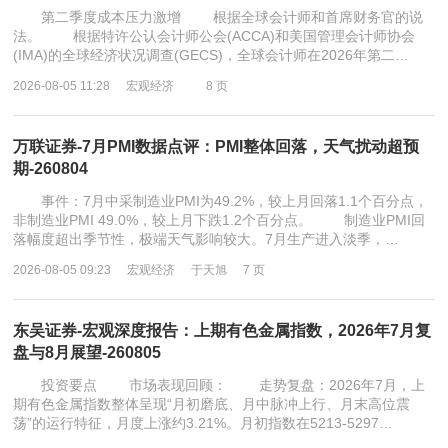
第二季度成本压力激增 根据全球会计师和首席财务官的说
法。 根据特许公认会计师公会(ACCA)和美国管理会计师协会
(IMA)的全球经济状况调查(GECS)，全球会计师在2026年第二…
2026-08-05 11:28
宏观经济
8 页
万联证券-7月PMI数据点评：PMI整体回落，天气扰动超预
期-260804
事件：7月中采制造业PMI为49.2%，较上月回落1.1个百分点，
非制造业PMI 49.0%，较上月下跌1.2个百分点。 制造业PMI回
落幅度超出季节性，极端天气影响较大。7月生产进入淡季，…
2026-08-05 09:23
宏观经济
于天旭
7 页
东吴证券-宏观深度报告：上期有色金属指数，2026年7月复
盘与8月展望-260805
投资要点 市场表现回顾： 走势复盘：2026年7月，上
期有色金属指数整体呈现“月初磨底、月中脉冲上行、月末高位震
荡”的运行特征，月度上涨约3.21%。月初指数在5213-5297…