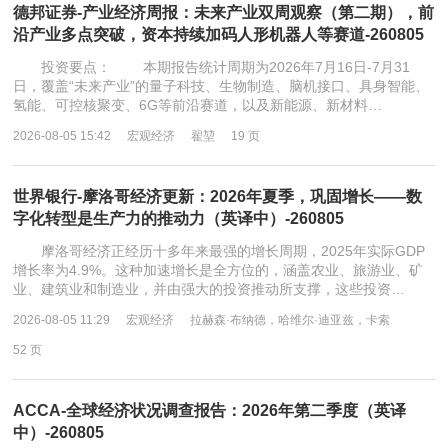
德邦证券-产业经济周报：未来产业双周观察（第二期），前
沿产业多点突破，资本持续加码人形机器人等赛道-260805
投资要点： 本期报告统计周期为2026年7月16日-7月31
日，覆盖“未来产业”的量子科技、生物制造、脑机接口、具身智能、
氢能、可控核聚变、6G等前沿赛道，以及新能源、新材料…
2026-08-05 15:42
宏观经济
翟堃
19 页
世界银行-摩洛哥经济更新：2026年夏季，巩固增长——数
字化转型是生产力的推动力（英译中）-260805
摩洛哥经济正经历十多年来最强的增长周期，2025年实际GDP
增长率为4.9%。这种加速增长是全方位的，涵盖农业、旅游业、矿
业、建筑业和制造业，并由强大的投资推动所支撑，这些投资…
2026-08-05 11:29
宏观经济
拉赫森·布纳德，哈维尔·迪亚兹，卡索
52 页
ACCA-全球经济状况调查报告：2026年第二季度（英译
中）-260805