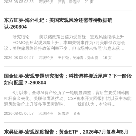
2026-08-05 08:33
宏观经济
芦哲，唐遥衔
21 页
东方证券-海外札记：美国宏观风险还需等待数据确
认-260804
研究结论 美联储政策公信力受质疑，宏观风险继续上升
FOMC会后宏观风险上升。本周关键事件为7月美联储议息会
议，美联储最终维持政策利率不变，但市场并未按照“加息未落…
2026-08-05 06:57
宏观经济
王仲尧，吴泽青，孙金霞
16 页
国金证券-宏观专题研究报告：科技调整接近尾声？下一阶段
如何配置？-260804
6月以来，全球AI资产经历了一轮明显调整，背后主要受到韩国
杠杆资金去化、美联储鹰派扰动、CSP资本开支回报担忧以及中东能
源风险溢价上升等多重因素影响。 我们认为，本轮科…
2026-08-05 06:57
宏观经济
宋雪涛
8 页
东吴证券-宏观深度报告：黄金ETF，2026年7月复盘与8月