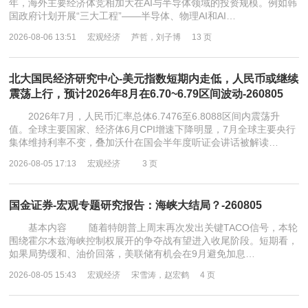
年，海外主要经济体竞相加大在AI与半导体领域的投资规模。例如韩
国政府计划开展“三大工程”——半导体、物理AI和AI…
2026-08-06 13:51
宏观经济
芦哲，刘子博
13 页
北大国民经济研究中心-美元指数短期内走低，人民币或继续
震荡上行，预计2026年8月在6.70~6.79区间波动-260805
2026年7月，人民币汇率总体6.7476至6.8088区间内震荡升
值。全球主要国家、经济体6月CPI增速下降明显，7月全球主要央行
集体维持利率不变，叠加沃什在国会半年度听证会讲话被解读…
2026-08-05 17:13
宏观经济
3 页
国金证券-宏观专题研究报告：海峡大结局？-260805
基本内容 随着特朗普上周末再次发出关键TACO信号，本轮
围绕霍尔木兹海峡控制权展开的争夺战有望进入收尾阶段。短期看，
如果局势缓和、油价回落，美联储有机会在9月避免加息…
2026-08-05 15:43
宏观经济
宋雪涛，赵宏鹤
4 页