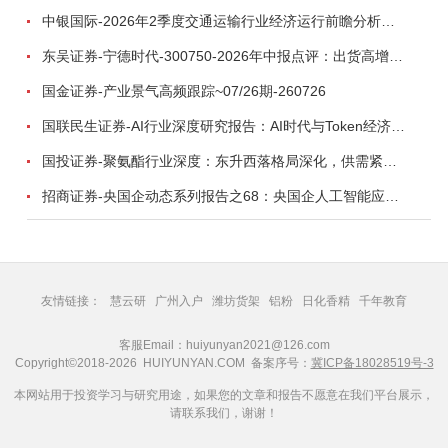
中银国际-2026年2季度交通运输行业经济运行前瞻分析：地缘冲突致航运和航空景气度分化，交通基础设施板块总体呈现稳健特征-260724
东吴证券-宁德时代-300750-2026年中报点评：出货高增业绩稳健，回购彰显龙头信心-260726
国金证券-产业景气高频跟踪~07/26期-260726
国联民生证券-AI行业深度研究报告：AI时代与Token经济，从技术符号到数字石油-260801
国投证券-聚氨酯行业深度：东升西落格局深化，供需紧平衡驱动盈利修复-260804
招商证券-央国企动态系列报告之68：央国企人工智能应用场景专题-260803
友情链接：
慧云研
广州入户
潍坊货架
铝粉
日化香精
千年教育
客服Email：huiyunyan2021@126.com
Copyright©2018-2026 HUIYUNYAN.COM 备案序号：
冀ICP备18028519号-3
本网站用于投资学习与研究用途，如果您的文章和报告不愿意在我们平台展示，
请联系我们，谢谢！