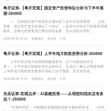
粤开证券-【粤开宏观】固定资产投资特征分析与下半年展
望-260806
一、当前固定资产投资的主要特征下及半年趋势展望 从投
资看，固定资产投资呈现出三个特点：一是其中的知识产权投资增速
较高，反映出投资更加注重在研发创新，加大对软件专利…
2026-08-06 15:41
宏观经济
罗志恒
5 页
粤开证券-【粤开宏观】上半年地方财政形势分析-260806
上半年部分地方政府财政数据发布，五个问题值得关注：
其一，上半年地方财政收支的总体特点：从地方一般公共预算来看，
上半年地方财政收支整体呈现收入好于预期、支出有待进…
2026-08-06 15:03
宏观经济
罗志恒
6 页
东吴证券-宏观点评：AI基建投资——从理想到现实还有多
远？-260806
“丰满的理想”：AI基建投资预期能贡献大量政府投资 2026