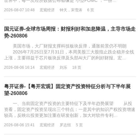
世界中，每一次经济数据公布都像是“小型FOMC”：一份…
2026-08-07 10:48
宏观经济
钟天，宋雪涛
6 页
国元证券-全球市场周报：财报利好和加息降温，主导市场走
势-260806
美国市场，大厂财报支撑科技板块反弹，通胀前景仍不明朗
2026年7月25日至7月31日，本周美股三大股指止跌企稳并全线
上涨，主要得益于芯片板块反弹及头部AI大厂的利好财报。宏…
2026-08-06 16:14
宏观经济
刘乐
18 页
粤开证券-【粤开宏观】固定资产投资特征分析与下半年展
望-260806
一、当前固定资产投资的主要特征下及半年趋势展望 从投
资看，固定资产投资呈现出三个特点：一是其中的知识产权投资增速
较高，反映出投资更加注重在研发创新，加大对软件专利…
2026-08-06 15:41
宏观经济
罗志恒
5 页