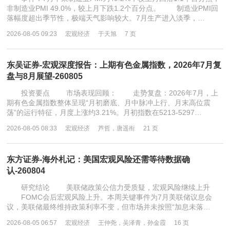
非制造业PMI 49.0%，较上月下跌1.2个百分点。 制造业PMI回
落幅度超出季节性，极端天气影响较大。7月生产进入淡季，…
2026-08-05 09:23
宏观经济
于天旭
7 页
东吴证券-宏观深度报告：上期有色金属指数，2026年7月复
盘与8月展望-260805
投资要点 市场表现回顾： 走势复盘：2026年7月，上
期有色金属指数整体呈现“月初磨底、月中脉冲上行、月末高位震
荡”的运行特征，月度上涨约3.21%。月初指数在5213-5297…
2026-08-05 08:33
宏观经济
芦哲，唐遥衔
21 页
东方证券-海外札记：美国宏观风险还需等待数据确
认-260804
研究结论 美联储政策公信力受质疑，宏观风险继续上升
FOMC会后宏观风险上升。本周关键事件为7月美联储议息会
议，美联储最终维持政策利率不变，但市场并未按照“加息未落…
2026-08-05 06:57
宏观经济
王仲尧，吴泽青，孙金霞
16 页