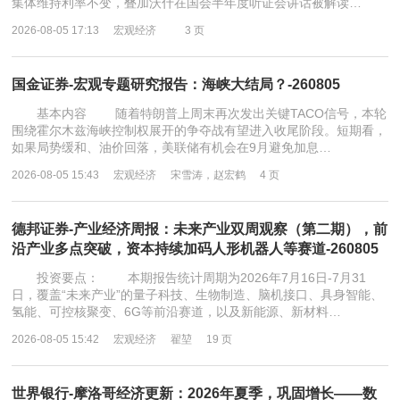
集体维持利率不变，叠加沃什在国会半年度听证会讲话被解读…
2026-08-05 17:13
宏观经济
3 页
国金证券-宏观专题研究报告：海峡大结局？-260805
基本内容 随着特朗普上周末再次发出关键TACO信号，本轮
围绕霍尔木兹海峡控制权展开的争夺战有望进入收尾阶段。短期看，
如果局势缓和、油价回落，美联储有机会在9月避免加息…
2026-08-05 15:43
宏观经济
宋雪涛，赵宏鹤
4 页
德邦证券-产业经济周报：未来产业双周观察（第二期），前
沿产业多点突破，资本持续加码人形机器人等赛道-260805
投资要点： 本期报告统计周期为2026年7月16日-7月31
日，覆盖“未来产业”的量子科技、生物制造、脑机接口、具身智能、
氢能、可控核聚变、6G等前沿赛道，以及新能源、新材料…
2026-08-05 15:42
宏观经济
翟堃
19 页
世界银行-摩洛哥经济更新：2026年夏季，巩固增长——数