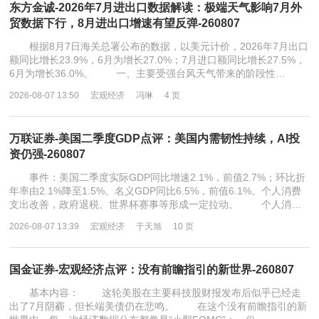
东方金诚-2026年7月进出口数据解读：极端天气影响7月外
贸数据下行，8月进出口增速有望反弹-260807
根据8月7日海关总署公布的数据，以美元计价，2026年7月出口
额同比增长23.9%，6月为增长27.0%；7月进口额同比增长27.5%，
6月为增长36.0%。 一、主要受强台风天气带来的阶段性…
2026-08-07 13:50
宏观经济
冯琳
4 页
万联证券-美国二季度GDP点评：美国内需韧性持续，AI投
资仍强-260807
事件：美国二季度实际GDP同比增速2.1%，前值2.7%；环比折
年率由2.1%降至1.5%。名义GDP同比6.5%，前值6.1%。个人消费
支出改善，政府退税、世界杯赛事等形成一定拉动。 个人消…
2026-08-07 13:39
宏观经济
于天旭
10 页
国金证券-宏观经济点评：没有前瞻指引的新世界-260807
基本内容： 这轮美股在主要科技股财报发布后似乎已经走
出了7月阴霾，但长端美债仍在悲鸣。 在这个没有前瞻指引的新