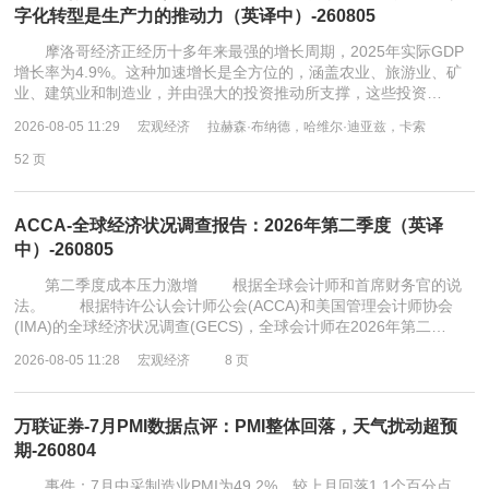
字化转型是生产力的推动力（英译中）-260805
摩洛哥经济正经历十多年来最强的增长周期，2025年实际GDP
增长率为4.9%。这种加速增长是全方位的，涵盖农业、旅游业、矿
业、建筑业和制造业，并由强大的投资推动所支撑，这些投资…
2026-08-05 11:29
宏观经济
拉赫森·布纳德，哈维尔·迪亚兹，卡索
52 页
ACCA-全球经济状况调查报告：2026年第二季度（英译
中）-260805
第二季度成本压力激增 根据全球会计师和首席财务官的说
法。 根据特许公认会计师公会(ACCA)和美国管理会计师协会
(IMA)的全球经济状况调查(GECS)，全球会计师在2026年第二…
2026-08-05 11:28
宏观经济
8 页
万联证券-7月PMI数据点评：PMI整体回落，天气扰动超预
期-260804
事件：7月中采制造业PMI为49.2%，较上月回落1.1个百分点，