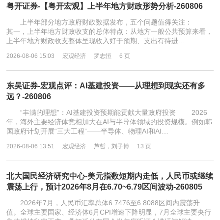
粤开证券-【粤开宏观】上半年地方财政形势分析-260806
上半年部分地方政府财政数据发布，五个问题值得关注：
其一，上半年地方财政收支的总体特点：从地方一般公共预算来看，
上半年地方财政收支整体呈现收入好于预期、支出有待进…
2026-08-06 15:03
宏观经济
罗志恒
6 页
东吴证券-宏观点评：AI基建投资——从理想到现实还有多
远？-260806
“丰满的理想”：AI基建投资预期能贡献大量政府投资 2026
年，海外主要经济体竞相加大在AI与半导体领域的投资规模。例如韩
国政府计划开展“三大工程”——半导体、物理AI和AI…
2026-08-06 13:51
宏观经济
芦哲，刘子博
13 页
北大国民经济研究中心-美元指数短期内走低，人民币或继续
震荡上行，预计2026年8月在6.70~6.79区间波动-260805
2026年7月，人民币汇率总体6.7476至6.8088区间内震荡升
值。全球主要国家、经济体6月CPI增速下降明显，7月全球主要央行