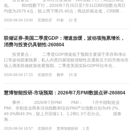
低。 BDI指数下行，2026年7月25日至7月31日BDI指数当周日
均值为2679.4点，较上周下降25.40点；商品价格走低，CRB商…
2026-08-04 23:00
宏观经济
叶彬
22 页
联储证券-美国二季度GDP：增速放缓，波动项拖累增长，
消费与投资仍具韧性-260804
投资要点： 二季度GDP增速低于预期主要源于库存和净出
口等波动因素拖累，私人内需仍展现较强韧性且通胀压力回升推动市
场上调美联储政策收紧预期。二季度美国实际GDP环比年化…
2026-08-04 17:15
宏观经济
魏争
15 页
慧博智能投研-市场预期：2026年7月PMI数据点评-260804
事件： 2026年7月PMI PMI： 7月中国制造业
PMI、非制造业商务活动指数和综合PMI产出指数分别为49.2%、
49.0%和49.3%，较上月回落1.1、1.2和1.3个百分点。 国泰
海…
2026-08-04 16:57
宏观经济
慧博智能投研
1 页