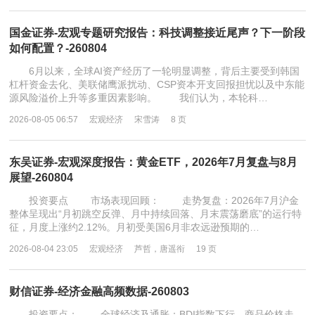
国金证券-宏观专题研究报告：科技调整接近尾声？下一阶段
如何配置？-260804
6月以来，全球AI资产经历了一轮明显调整，背后主要受到韩国
杠杆资金去化、美联储鹰派扰动、CSP资本开支回报担忧以及中东能
源风险溢价上升等多重因素影响。 我们认为，本轮科…
2026-08-05 06:57
宏观经济
宋雪涛
8 页
东吴证券-宏观深度报告：黄金ETF，2026年7月复盘与8月
展望-260804
投资要点 市场表现回顾： 走势复盘：2026年7月沪金
整体呈现出“月初跳空反弹、月中持续回落、月末震荡磨底”的运行特
征，月度上涨约2.12%。月初受美国6月非农远逊预期的…
2026-08-04 23:05
宏观经济
芦哲，唐遥衔
19 页
财信证券-经济金融高频数据-260803
投资要点： 全球经济及通胀：BDI指数下行，商品价格走