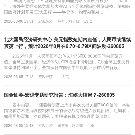
“丰满的理想”：AI基建投资预期能贡献大量政府投资 2026
年，海外主要经济体竞相加大在AI与半导体领域的投资规模。例如韩
国政府计划开展“三大工程”——半导体、物理AI和AI…
2026-08-06 13:51
宏观经济
芦哲，刘子博
13 页
北大国民经济研究中心-美元指数短期内走低，人民币或继续
震荡上行，预计2026年8月在6.70~6.79区间波动-260805
2026年7月，人民币汇率总体6.7476至6.8088区间内震荡升
值。全球主要国家、经济体6月CPI增速下降明显，7月全球主要央行
集体维持利率不变，叠加沃什在国会半年度听证会讲话被解读…
2026-08-05 17:13
宏观经济
3 页
国金证券-宏观专题研究报告：海峡大结局？-260805
基本内容 随着特朗普上周末再次发出关键TACO信号，本轮
围绕霍尔木兹海峡控制权展开的争夺战有望进入收尾阶段。短期看，
如果局势缓和、油价回落，美联储有机会在9月避免加息…
2026-08-05 15:43
宏观经济
宋雪涛，赵宏鹤
4 页