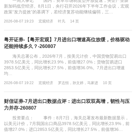
一周大事记 国内：资本市场制度型开放提速，央企产业焕
新加码低空经济。8月1日，央行召开2026年下半年工作会议，宏观
政策“发力提效”的基调下，若经济复苏动能继续偏弱，三…
2026-08-07 19:23
宏观经济
叶凡
14 页
粤开证券-【粤开宏观】7月进出口增速高位放缓，价格驱动
还能持续多久？-260807
海关总署公布，2026年7月，按美元计价，中国货物贸易出口
3978.5亿美元，同比增长23.9%，前值增27.0%；货物贸易进口
2853.5亿美元，同比增长27.5%，前值增36.0%。7月进出口增速
均…
2026-08-07 19:22
宏观经济
罗志恒，孙文婷，马家进
10 页
财信证券-7月进出口数据点评：进出口双双高增，韧性与压
力并存-260807
投资要点： 事件：8月7日，海关总署发布最新数据显示，
以美元计价，7月我国出口商品3978.5亿美元，同比增长23.9%，前
值增27.0%；进口2853.5亿美元，同比增长27.5%，前值增36…