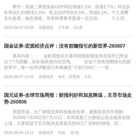
事件：美国二季度实际GDP同比增速2.1%，前值2.7%；环比折
年率由2.1%降至1.5%。名义GDP同比6.5%，前值6.1%。个人消费
支出改善，政府退税、世界杯赛事等形成一定拉动。 个人消…
2026-08-07 13:39
宏观经济
于天旭
10 页
国金证券-宏观经济点评：没有前瞻指引的新世界-260807
基本内容： 这轮美股在主要科技股财报发布后似乎已经走
出了7月阴霾，但长端美债仍在悲鸣。 在这个没有前瞻指引的新
世界中，每一次经济数据公布都像是“小型FOMC”：一份…
2026-08-07 10:48
宏观经济
钟天，宋雪涛
6 页
国元证券-全球市场周报：财报利好和加息降温，主导市场走
势-260806
美国市场，大厂财报支撑科技板块反弹，通胀前景仍不明朗
2026年7月25日至7月31日，本周美股三大股指止跌企稳并全线
上涨，主要得益于芯片板块反弹及头部AI大厂的利好财报。宏…
2026-08-06 16:14
宏观经济
刘乐
18 页