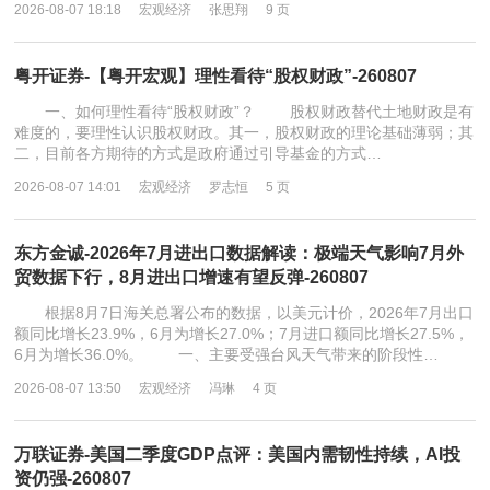
2026-08-07 18:18
宏观经济
张思翔
9 页
粤开证券-【粤开宏观】理性看待“股权财政”-260807
一、如何理性看待“股权财政”？ 股权财政替代土地财政是有
难度的，要理性认识股权财政。其一，股权财政的理论基础薄弱；其
二，目前各方期待的方式是政府通过引导基金的方式…
2026-08-07 14:01
宏观经济
罗志恒
5 页
东方金诚-2026年7月进出口数据解读：极端天气影响7月外
贸数据下行，8月进出口增速有望反弹-260807
根据8月7日海关总署公布的数据，以美元计价，2026年7月出口
额同比增长23.9%，6月为增长27.0%；7月进口额同比增长27.5%，
6月为增长36.0%。 一、主要受强台风天气带来的阶段性…
2026-08-07 13:50
宏观经济
冯琳
4 页
万联证券-美国二季度GDP点评：美国内需韧性持续，AI投
资仍强-260807