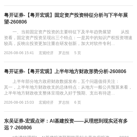
粤开证券-【粤开宏观】固定资产投资特征分析与下半年展
望-260806
一、当前固定资产投资的主要特征下及半年趋势展望 从投
资看，固定资产投资呈现出三个特点：一是其中的知识产权投资增速
较高，反映出投资更加注重在研发创新，加大对软件专利…
2026-08-06 15:41
宏观经济
罗志恒
5 页
粤开证券-【粤开宏观】上半年地方财政形势分析-260806
上半年部分地方政府财政数据发布，五个问题值得关注：
其一，上半年地方财政收支的总体特点：从地方一般公共预算来看，
上半年地方财政收支整体呈现收入好于预期、支出有待进…
2026-08-06 15:03
宏观经济
罗志恒
6 页
东吴证券-宏观点评：AI基建投资——从理想到现实还有多
远？-260806