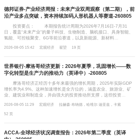
德邦证券-产业经济周报：未来产业双周观察（第二期），前
沿产业多点突破，资本持续加码人形机器人等赛道-260805
投资要点： 本期报告统计周期为2026年7月16日-7月31
日，覆盖“未来产业”的量子科技、生物制造、脑机接口、具身智能、
氢能、可控核聚变、6G等前沿赛道，以及新能源、新材料…
2026-08-05 15:42
宏观经济
翟堃
19 页
世界银行-摩洛哥经济更新：2026年夏季，巩固增长——数
字化转型是生产力的推动力（英译中）-260805
摩洛哥经济正经历十多年来最强的增长周期，2025年实际GDP
增长率为4.9%。这种加速增长是全方位的，涵盖农业、旅游业、矿
业、建筑业和制造业，并由强大的投资推动所支撑，这些投资…
2026-08-05 11:29
宏观经济
拉赫森·布纳德，哈维尔·迪亚兹，卡索
52 页
ACCA-全球经济状况调查报告：2026年第二季度（英译