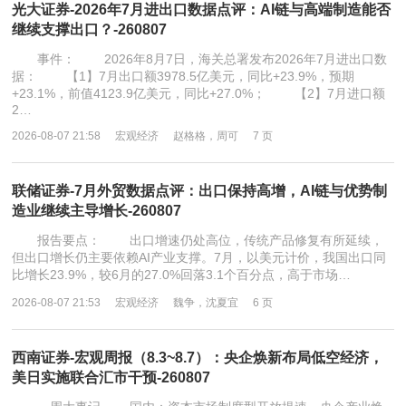
光大证券-2026年7月进出口数据点评：AI链与高端制造能否
继续支撑出口？-260807
事件： 2026年8月7日，海关总署发布2026年7月进出口数
据： 【1】7月出口额3978.5亿美元，同比+23.9%，预期
+23.1%，前值4123.9亿美元，同比+27.0%； 【2】7月进口额
2…
2026-08-07 21:58
宏观经济
赵格格，周可
7 页
联储证券-7月外贸数据点评：出口保持高增，AI链与优势制
造业继续主导增长-260807
报告要点： 出口增速仍处高位，传统产品修复有所延续，
但出口增长仍主要依赖AI产业支撑。7月，以美元计价，我国出口同
比增长23.9%，较6月的27.0%回落3.1个百分点，高于市场…
2026-08-07 21:53
宏观经济
魏争，沈夏宜
6 页
西南证券-宏观周报（8.3~8.7）：央企焕新布局低空经济，
美日实施联合汇市干预-260807