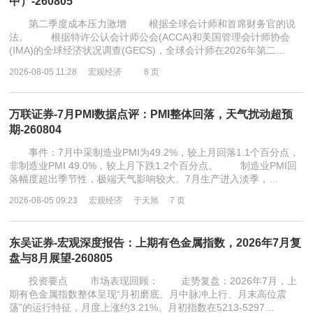
中）-260805
第二季度成本压力激增 根据全球会计师和首席财务官的说
法。 根据特许公认会计师公会(ACCA)和美国管理会计师协会
(IMA)的全球经济状况调查(GECS)，全球会计师在2026年第二…
2026-08-05 11:28
宏观经济
8 页
万联证券-7月PMI数据点评：PMI整体回落，天气扰动超预
期-260804
事件：7月中采制造业PMI为49.2%，较上月回落1.1个百分点，
非制造业PMI 49.0%，较上月下跌1.2个百分点。 制造业PMI回
落幅度超出季节性，极端天气影响较大。7月生产进入淡季，…
2026-08-05 09:23
宏观经济
于天旭
7 页
东吴证券-宏观深度报告：上期有色金属指数，2026年7月复
盘与8月展望-260805
投资要点 市场表现回顾： 走势复盘：2026年7月，上
期有色金属指数整体呈现“月初磨底、月中脉冲上行、月末高位震
荡”的运行特征，月度上涨约3.21%。月初指数在5213-5297…