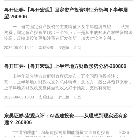
粤开证券-【粤开宏观】固定资产投资特征分析与下半年展
望-260806
一、当前固定资产投资的主要特征下及半年趋势展望 从投
资看，固定资产投资呈现出三个特点：一是其中的知识产权投资增速
较高，反映出投资更加注重在研发创新，加大对软件专利…
2026-08-06 15:41
宏观经济
罗志恒
5 页
粤开证券-【粤开宏观】上半年地方财政形势分析-260806
上半年部分地方政府财政数据发布，五个问题值得关注：
其一，上半年地方财政收支的总体特点：从地方一般公共预算来看，
上半年地方财政收支整体呈现收入好于预期、支出有待进…
2026-08-06 15:03
宏观经济
罗志恒
6 页
东吴证券-宏观点评：AI基建投资——从理想到现实还有多
远？-260806
“丰满的理想”：AI基建投资预期能贡献大量政府投资 2026