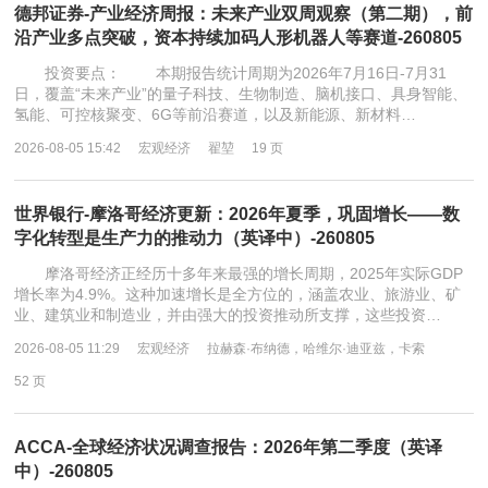
德邦证券-产业经济周报：未来产业双周观察（第二期），前
沿产业多点突破，资本持续加码人形机器人等赛道-260805
投资要点： 本期报告统计周期为2026年7月16日-7月31
日，覆盖“未来产业”的量子科技、生物制造、脑机接口、具身智能、
氢能、可控核聚变、6G等前沿赛道，以及新能源、新材料…
2026-08-05 15:42
宏观经济
翟堃
19 页
世界银行-摩洛哥经济更新：2026年夏季，巩固增长——数
字化转型是生产力的推动力（英译中）-260805
摩洛哥经济正经历十多年来最强的增长周期，2025年实际GDP
增长率为4.9%。这种加速增长是全方位的，涵盖农业、旅游业、矿
业、建筑业和制造业，并由强大的投资推动所支撑，这些投资…
2026-08-05 11:29
宏观经济
拉赫森·布纳德，哈维尔·迪亚兹，卡索
52 页
ACCA-全球经济状况调查报告：2026年第二季度（英译
中）-260805