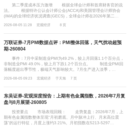
第二季度成本压力激增 根据全球会计师和首席财务官的说
法。 根据特许公认会计师公会(ACCA)和美国管理会计师协会
(IMA)的全球经济状况调查(GECS)，全球会计师在2026年第二…
2026-08-05 11:28
宏观经济
8 页
万联证券-7月PMI数据点评：PMI整体回落，天气扰动超预
期-260804
事件：7月中采制造业PMI为49.2%，较上月回落1.1个百分点，
非制造业PMI 49.0%，较上月下跌1.2个百分点。 制造业PMI回
落幅度超出季节性，极端天气影响较大。7月生产进入淡季，…
2026-08-05 09:23
宏观经济
于天旭
7 页
东吴证券-宏观深度报告：上期有色金属指数，2026年7月复
盘与8月展望-260805
投资要点 市场表现回顾： 走势复盘：2026年7月，上
期有色金属指数整体呈现“月初磨底、月中脉冲上行、月末高位震
荡”的运行特征，月度上涨约3.21%。月初指数在5213-5297…