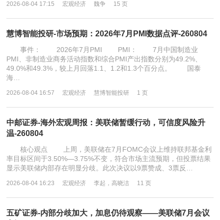
2026-08-04 17:15
宏观经济
魏争
15 页
慧博智能投研-市场预期：2026年7月PMI数据点评-260804
事件： 2026年7月PMI PMI： 7月中国制造业
PMI、非制造业商务活动指数和综合PMI产出指数分别为49.2%、
49.0%和49.3%，较上月回落1.1、1.2和1.3个百分点。 国泰
海…
2026-08-04 16:57
宏观经济
慧博智能投研
1 页
中邮证券-海外宏观周报：美联储暂缓行动，可信度风险升
温-260804
核心观点 上周，美联储在7月FOMC会议上维持联邦基金利
率目标区间于3.50%—3.75%不变，符合市场主流预期，但投票结果
显示美联储内部存在明显分歧。此次决议以9票赞成、3票反…
2026-08-04 16:23
宏观经济
李起，高晓洁
11 页
五矿证券-内部分歧加大，加息仍待观察——美联储7月会议