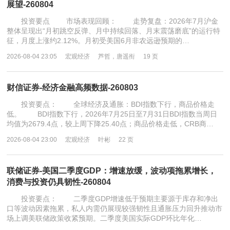
展望-260804
投资要点 市场表现回顾： 走势复盘：2026年7月沪金
整体呈现出“月初跳空反弹、月中持续回落、月末震荡磨底”的运行特
征，月度上涨约2.12%。月初受美国6月非农远逊预期的…
2026-08-04 23:05
宏观经济
芦哲，唐遥衔
19 页
财信证券-经济金融高频数据-260803
投资要点： 全球经济及通胀：BDI指数下行，商品价格走
低。 BDI指数下行，2026年7月25日至7月31日BDI指数当周日
均值为2679.4点，较上周下降25.40点；商品价格走低，CRB商…
2026-08-04 23:00
宏观经济
叶彬
22 页
联储证券-美国二季度GDP：增速放缓，波动项拖累增长，
消费与投资仍具韧性-260804
投资要点： 二季度GDP增速低于预期主要源于库存和净出
口等波动因素拖累，私人内需仍展现较强韧性且通胀压力回升推动市
场上调美联储政策收紧预期。二季度美国实际GDP环比年化…