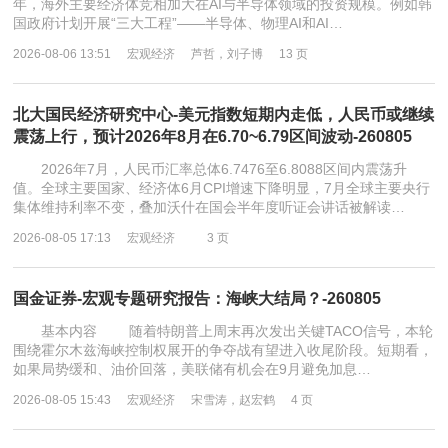
年，海外主要经济体竞相加大在AI与半导体领域的投资规模。例如韩
国政府计划开展“三大工程”——半导体、物理AI和AI…
2026-08-06 13:51
宏观经济
芦哲，刘子博
13 页
北大国民经济研究中心-美元指数短期内走低，人民币或继续
震荡上行，预计2026年8月在6.70~6.79区间波动-260805
2026年7月，人民币汇率总体6.7476至6.8088区间内震荡升
值。全球主要国家、经济体6月CPI增速下降明显，7月全球主要央行
集体维持利率不变，叠加沃什在国会半年度听证会讲话被解读…
2026-08-05 17:13
宏观经济
3 页
国金证券-宏观专题研究报告：海峡大结局？-260805
基本内容 随着特朗普上周末再次发出关键TACO信号，本轮
围绕霍尔木兹海峡控制权展开的争夺战有望进入收尾阶段。短期看，
如果局势缓和、油价回落，美联储有机会在9月避免加息…
2026-08-05 15:43
宏观经济
宋雪涛，赵宏鹤
4 页