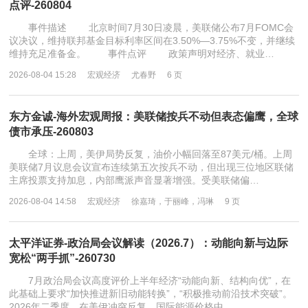
点评-260804
事件描述 北京时间7月30日凌晨，美联储公布7月FOMC会
议决议，维持联邦基金目标利率区间在3.50%—3.75%不变，并继续
维持充足准备金。 事件点评 政策声明对经济、就业…
2026-08-04 15:28
宏观经济
尤春野
6 页
东方金诚-海外宏观周报：美联储按兵不动但表态偏鹰，全球
债市承压-260803
全球：上周，美伊局势反复，油价小幅回落至87美元/桶。上周
美联储7月议息会议宣布连续第五次按兵不动，但出现三位地区联储
主席投票支持加息，内部鹰派声音显著增强。受美联储偏…
2026-08-04 14:58
宏观经济
徐嘉琦，于丽峰，冯琳
9 页
太平洋证券-政治局会议解读（2026.7）：动能向新与边际
宽松“两手抓”-260730
7月政治局会议高度评价上半年经济“动能向新、结构向优”，在
此基础上要求“加快推进新旧动能转换”，“积极推动前沿技术突破”。
2026年二季度，在美伊冲突反复、国际能源价格中…