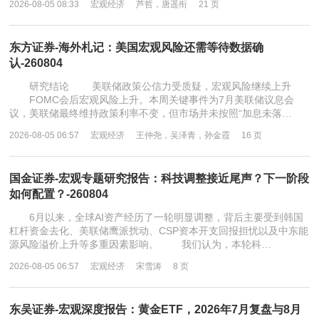
2026-08-05 08:33
宏观经济
芦哲，唐遥衔
21 页
东方证券-海外札记：美国宏观风险还需等待数据确
认-260804
研究结论 美联储政策公信力受质疑，宏观风险继续上升
FOMC会后宏观风险上升。本周关键事件为7月美联储议息会
议，美联储最终维持政策利率不变，但市场并未按照“加息未落…
2026-08-05 06:57
宏观经济
王仲尧，吴泽青，孙金霞
16 页
国金证券-宏观专题研究报告：科技调整接近尾声？下一阶段
如何配置？-260804
6月以来，全球AI资产经历了一轮明显调整，背后主要受到韩国
杠杆资金去化、美联储鹰派扰动、CSP资本开支回报担忧以及中东能
源风险溢价上升等多重因素影响。 我们认为，本轮科…
2026-08-05 06:57
宏观经济
宋雪涛
8 页
东吴证券-宏观深度报告：黄金ETF，2026年7月复盘与8月