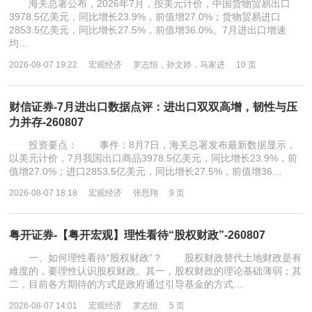
海关总署公布，2026年7月，按美元计价，中国货物贸易出口
3978.5亿美元，同比增长23.9%，前值增27.0%；货物贸易进口
2853.5亿美元，同比增长27.5%，前值增36.0%。7月进出口增速
均…
2026-08-07 19:22
宏观经济
罗志恒，孙文婷，马家进
10 页
财信证券-7月进出口数据点评：进出口双双高增，韧性与压
力并存-260807
投资要点： 事件：8月7日，海关总署发布最新数据显示，
以美元计价，7月我国出口商品3978.5亿美元，同比增长23.9%，前
值增27.0%；进口2853.5亿美元，同比增长27.5%，前值增36…
2026-08-07 18:18
宏观经济
张思翔
9 页
粤开证券-【粤开宏观】理性看待“股权财政”-260807
一、如何理性看待“股权财政”？ 股权财政替代土地财政是有
难度的，要理性认识股权财政。其一，股权财政的理论基础薄弱；其
二，目前各方期待的方式是政府通过引导基金的方式…
2026-08-07 14:01
宏观经济
罗志恒
5 页