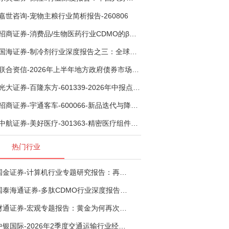
嘉世咨询-宠物主粮行业简析报告-260806
招商证券-消费品/生物医药行业CDMO的β：从药明康德超预期，看好中国CDMO头部公司成长空间-260805
国海证券-制冷剂行业深度报告之三：全球配额重塑制冷剂价值，AI材料开启氟化工新时代-260806
联合资信-2026年上半年地方政府债券市场观察及下半年展望：积极财政政策提质增效，地方债务迈向长效治理-260806
光大证券-百隆东方-601339-2026年中报点评：上半年业绩表现高增，国内外产能均有亮眼表现-260807
招商证券-宇通客车-600066-新品迭代与降本增效双轮驱动，海外市场放量可期-260805
中航证券-美好医疗-301363-精密医疗组件龙头复苏在即，脑机接口打开成长新空间-260803
热门行业
国金证券-计算机行业专题研究报告：再谈超节点-260724
国泰海通证券-多肽CDMO行业深度报告：多肽市场扩容带动CDMO产能扩建-260727
财通证券-宏观专题报告：黄金为何再次与其他资产脱钩-260726
中银国际-2026年2季度交通运输行业经济运行前瞻分析：地缘冲突致航运和航空景气度分化，交通基础设施板块总体呈现稳健特征-260724