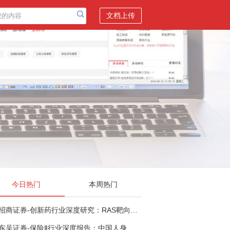
文档上传
今日热门
本周热门
招商证券-创新药行业深度研究：RAS靶向治疗，四十年不可成药的终结，与终结之后的治疗格局演化-260805
东吴证券-保险Ⅱ行业深度报告：中国人身险银保渠道系列报告二，他山之石，可以攻玉-260806