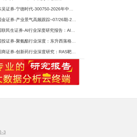
东吴证券-宁德时代-300750-2026年中报点评：出货高增业绩稳健，回购彰显龙头信心-260726
国金证券-产业景气高频跟踪~07/26期-260726
国联民生证券-AI行业深度研究报告：AI时代与Token经济，从技术符号到数字石油-260801
国投证券-聚氨酯行业深度：东升西落格局深化，供需紧平衡驱动盈利修复-260804
招商证券-创新药行业深度研究：RAS靶向治疗，四十年不可成药的终结，与终结之后的治疗格局演化-260805
号-3