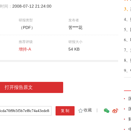
时间：
2008-07-12 21:24:00
3、
4、
研报类型
发布者
（PDF）
苦****花
5、
6、
推荐评级
研报大小
增持-A
54 KB
7、
8、
9、
打开报告原文
收藏
|