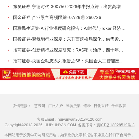
东吴证券-宁德时代-300750-2026年中报点评：出货高增业绩稳健，回购彰显龙头信心-260726
国金证券-产业景气高频跟踪~07/26期-260726
国联民生证券-AI行业深度研究报告：AI时代与Token经济，从技术符号到数字石油-260801
国投证券-聚氨酯行业深度：东升西落格局深化，供需紧平衡驱动盈利修复-260804
招商证券-创新药行业深度研究：RAS靶向治疗，四十年不可成药的终结，与终结之后的治疗格局演化-260805
招商证券-央国企动态系列报告之68：央国企人工智能应用场景专题-260803
友情链接：
慧云研
广州入户
潍坊货架
铝粉
日化香精
千年教育
客服Email：huiyunyan2021@126.com
Copyright©2018-2026 HUIYUNYAN.COM 备案序号：
冀ICP备18028519号-3
本网站用于投资学习与研究用途，如果您的文章和报告不愿意在我们平台展示，