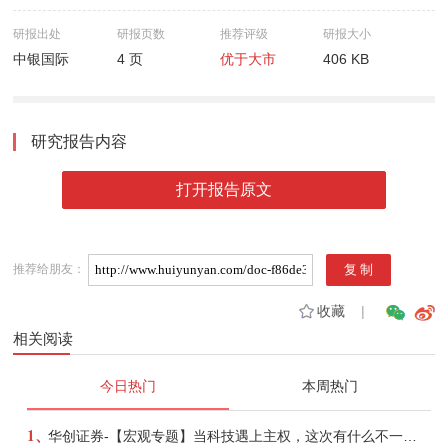
研报出处
研报页数
推荐评级
研报大小
中银国际
4 页
优于大市
406 KB
研究报告内容
打开报告原文
推荐给朋友：
收藏
|
相关阅读
今日热门
本周热门
1、
华创证券-【宏观专题】当科技遇上主权，这次有什么不一样？——海外科技思辨系列五-260808