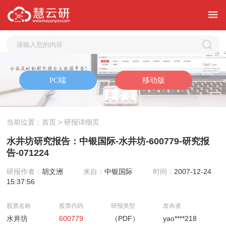
当前位置：
首页
> 研报详细页
水井坊研究报告：中银国际-水井坊-600779-研究报
告-071224
研报作者：
胡文洲
来自：
中银国际
时间：
2007-12-24
15:37:56
股票名称
股票代码
研报类型
发布者
水井坊
600779
（PDF）
yao****218