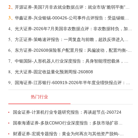
2、
开源证券-美国7月非农就业数据点评：就业市场“脆弱平衡”，美联储加息动力并不高-260808
3、
华鑫证券-兴业银锡-000426-公司事件点评报告：受益锡银产品涨价，H1利润大幅预增-260807
4、
光大证券-2026年7月美国非农数据点评：非农数据转负，加息预期继续收敛-260808
5、
方正证券-策略速评报告：一周复盘与前瞻，超跌反弹进入攻坚期-260808
6、
东方证券-202608保险客户配置月报：风偏波动，配置均衡-260807
7、
中银国际-人形机器人行业深度报告：具身智能理想载体，奇点渐至未来可期-260808
8、
光大证券-固定收益量化预测周报-260808
9、
国海证券-江苏银行-600919-2026年半年度业绩快报点评：营收加速增长，风险抵补能力充足-260807
热门行业
国金证券-计算机行业专题研究报告：再谈超节点-260724
国泰海通证券-多肽CDMO行业深度报告：多肽市场扩容带动CDMO产能扩建-260727
财通证券-宏观专题报告：黄金为何再次与其他资产脱钩-260726