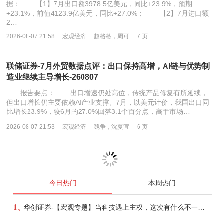
据： 【1】7月出口额3978.5亿美元，同比+23.9%，预期
+23.1%，前值4123.9亿美元，同比+27.0%； 【2】7月进口额
2…
2026-08-07 21:58
宏观经济
赵格格，周可
7 页
联储证券-7月外贸数据点评：出口保持高增，AI链与优势制
造业继续主导增长-260807
报告要点： 出口增速仍处高位，传统产品修复有所延续，
但出口增长仍主要依赖AI产业支撑。7月，以美元计价，我国出口同
比增长23.9%，较6月的27.0%回落3.1个百分点，高于市场…
2026-08-07 21:53
宏观经济
魏争，沈夏宜
6 页
今日热门
本周热门
1、
华创证券-【宏观专题】当科技遇上主权，这次有什么不一样？——海外科技思辨系列五-260808