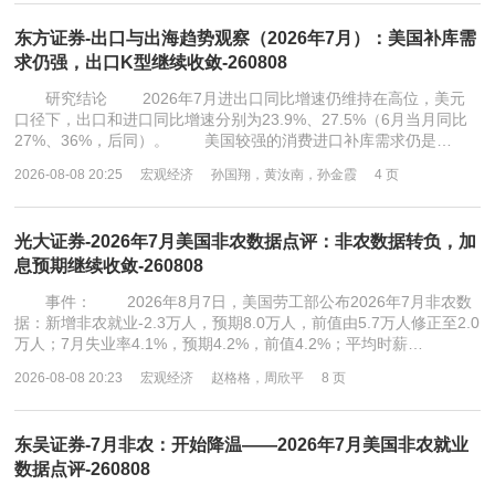
东方证券-出口与出海趋势观察（2026年7月）：美国补库需
求仍强，出口K型继续收敛-260808
研究结论 2026年7月进出口同比增速仍维持在高位，美元
口径下，出口和进口同比增速分别为23.9%、27.5%（6月当月同比
27%、36%，后同）。 美国较强的消费进口补库需求仍是…
2026-08-08 20:25
宏观经济
孙国翔，黄汝南，孙金霞
4 页
光大证券-2026年7月美国非农数据点评：非农数据转负，加
息预期继续收敛-260808
事件： 2026年8月7日，美国劳工部公布2026年7月非农数
据：新增非农就业-2.3万人，预期8.0万人，前值由5.7万人修正至2.0
万人；7月失业率4.1%，预期4.2%，前值4.2%；平均时薪…
2026-08-08 20:23
宏观经济
赵格格，周欣平
8 页
东吴证券-7月非农：开始降温——2026年7月美国非农就业
数据点评-260808