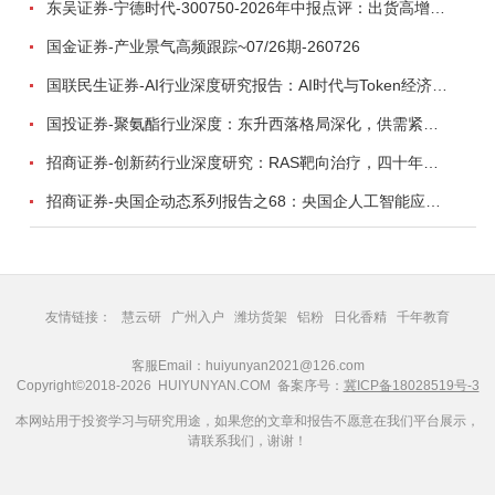
东吴证券-宁德时代-300750-2026年中报点评：出货高增业绩稳健，回购彰显龙头信心-260726
国金证券-产业景气高频跟踪~07/26期-260726
国联民生证券-AI行业深度研究报告：AI时代与Token经济，从技术符号到数字石油-260801
国投证券-聚氨酯行业深度：东升西落格局深化，供需紧平衡驱动盈利修复-260804
招商证券-创新药行业深度研究：RAS靶向治疗，四十年不可成药的终结，与终结之后的治疗格局演化-260805
招商证券-央国企动态系列报告之68：央国企人工智能应用场景专题-260803
友情链接：
慧云研
广州入户
潍坊货架
铝粉
日化香精
千年教育
客服Email：huiyunyan2021@126.com
Copyright©2018-2026 HUIYUNYAN.COM 备案序号：
冀ICP备18028519号-3
本网站用于投资学习与研究用途，如果您的文章和报告不愿意在我们平台展示，
请联系我们，谢谢！