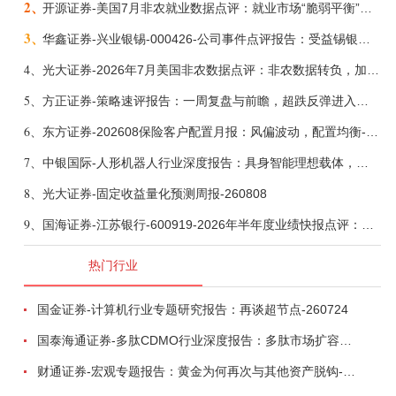
2、
开源证券-美国7月非农就业数据点评：就业市场“脆弱平衡”，美联储加息动力并不高-260808
3、
华鑫证券-兴业银锡-000426-公司事件点评报告：受益锡银产品涨价，H1利润大幅预增-260807
4、
光大证券-2026年7月美国非农数据点评：非农数据转负，加息预期继续收敛-260808
5、
方正证券-策略速评报告：一周复盘与前瞻，超跌反弹进入攻坚期-260808
6、
东方证券-202608保险客户配置月报：风偏波动，配置均衡-260807
7、
中银国际-人形机器人行业深度报告：具身智能理想载体，奇点渐至未来可期-260808
8、
光大证券-固定收益量化预测周报-260808
9、
国海证券-江苏银行-600919-2026年半年度业绩快报点评：营收加速增长，风险抵补能力充足-260807
热门行业
国金证券-计算机行业专题研究报告：再谈超节点-260724
国泰海通证券-多肽CDMO行业深度报告：多肽市场扩容带动CDMO产能扩建-260727
财通证券-宏观专题报告：黄金为何再次与其他资产脱钩-260726