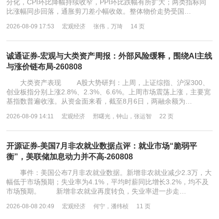
分化，CPI环比降幅持续收窄，PPI环比跌幅有所扩大；两类指标同
比涨幅同步回落，通胀剪刀差小幅收敛。整体物价走势受国…
2026-08-09 17:53
宏观经济
张伟，万琦
14 页
诚通证券-宏观与大类资产周报：外部风险缓释，围绕AI主线
与涨价链布局-260808
大类资产表现 A股大势研判：上周，上证综指、沪深300、
创业板指分别上涨2.8%、2.3%、6.6%。上周市场震荡上涨，主要宽
基指数普遍收涨。从资金面来看，截至8月6日，两融余额为…
2026-08-09 14:11
宏观经济
邢曙光，钟山，张运智
22 页
开源证券-美国7月非农就业数据点评：就业市场“脆弱平
衡”，美联储加息动力并不高-260808
事件：美国公布7月非农就业数据。新增非农就业减少2.3万，大
幅低于市场预期；失业率为4.1%，平均时薪同比增长3.2%，均不及
市场预期。 新增非农就业再度转负，失业率进一步走…
2026-08-08 20:49
宏观经济
何宁，潘纬桢
11 页