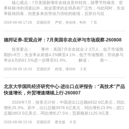
核心观点：7月美国新增非农就业意外转负，除季节性噪音、世
界杯脉冲的消退以外，就业需求的走弱具有广泛性；与此同时，失业
率延续回落，但更多来自劳动力供给的收缩，且部分与近…
2026-08-08 17:28
宏观经济
芦哲，张佳炜，韦祎
7 页
德邦证券-宏观点评：7月美国非农点评与市场观察-260808
投资要点： 事件：美国7月非农就业-2.3万人，低于市场预
期的+8万；失业率从前值4.2%降至4.1%，低于市场预期；劳动参与
率从6月的61.5%进一步降至61.4%。 解读： 第一…
2026-08-08 16:33
宏观经济
程强，谭诗吟
3 页
北京大学国民经济研究中心-进出口点评报告：“高技术”产品
快速增长，外贸增速继续上行-260807
2026年7月，按美元计价，中国进出口总额6832.0亿美元，同比
增长25.3%。其中，出口总额3978.5亿美元，同比增长23.9%；进口
总额2853.5亿美元，同比增长27.5%；贸易顺差1125.0亿美…
2026-08-08 15:16
宏观经济
蔡含篇
6 页