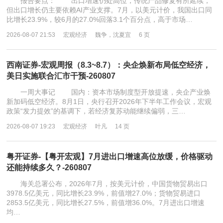
报告要点： 出口增速仍处高位，传统产品修复有所延续，
但出口增长仍主要依赖AI产业支撑。7月，以美元计价，我国出口同
比增长23.9%，较6月的27.0%回落3.1个百分点，高于市场…
2026-08-07 21:53
宏观经济
魏争，沈夏宜
6 页
西南证券-宏观周报（8.3~8.7）：央企焕新布局低空经济，
美日实施联合汇市干预-260807
一周大事记 国内：资本市场制度型开放提速，央企产业焕
新加码低空经济。8月1日，央行召开2026年下半年工作会议，宏观
政策“发力提效”的基调下，若经济复苏动能继续偏弱，三…
2026-08-07 19:23
宏观经济
叶凡
14 页
粤开证券-【粤开宏观】7月进出口增速高位放缓，价格驱动
还能持续多久？-260807
海关总署公布，2026年7月，按美元计价，中国货物贸易出口
3978.5亿美元，同比增长23.9%，前值增27.0%；货物贸易进口
2853.5亿美元，同比增长27.5%，前值增36.0%。7月进出口增速
均…