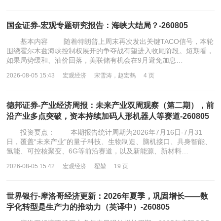
国金证券-宏观专题研究报告：海峡大结局？-260805
基本内容 随着特朗普上周末再次发出关键TACO信号，本轮
围绕霍尔木兹海峡控制权展开的争夺战有望进入收尾阶段。短期看，
如果局势缓和、油价回落，美联储有机会在9月避免加息…
2026-08-05 15:43
宏观经济
宋雪涛，赵宏鹤
4 页
德邦证券-产业经济周报：未来产业双周观察（第二期），前
沿产业多点突破，资本持续加码人形机器人等赛道-260805
投资要点： 本期报告统计周期为2026年7月16日-7月31
日，覆盖“未来产业”的量子科技、生物制造、脑机接口、具身智能、
氢能、可控核聚变、6G等前沿赛道，以及新能源、新材料…
2026-08-05 15:42
宏观经济
翟堃
19 页
世界银行-摩洛哥经济更新：2026年夏季，巩固增长——数
字化转型是生产力的推动力（英译中）-260805