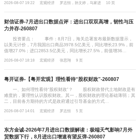
2026-08-07 19:22
宏观经济
罗志恒，孙文婷，马家进
10 页
财信证券-7月进出口数据点评：进出口双双高增，韧性与压
力并存-260807
投资要点： 事件：8月7日，海关总署发布最新数据显示，
以美元计价，7月我国出口商品3978.5亿美元，同比增长23.9%，前
值增27.0%；进口2853.5亿美元，同比增长27.5%，前值增36…
2026-08-07 18:18
宏观经济
张思翔
9 页
粤开证券-【粤开宏观】理性看待“股权财政”-260807
一、如何理性看待“股权财政”？ 股权财政替代土地财政是有
难度的，要理性认识股权财政。其一，股权财政的理论基础薄弱；其
二，目前各方期待的方式是政府通过引导基金的方式…
2026-08-07 14:01
宏观经济
罗志恒
5 页
东方金诚-2026年7月进出口数据解读：极端天气影响7月外
贸数据下行，8月进出口增速有望反弹-260807