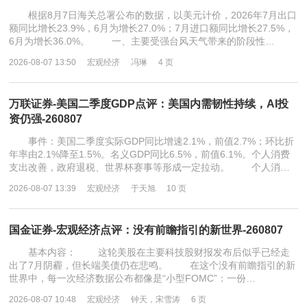
根据8月7日海关总署公布的数据，以美元计价，2026年7月出口
额同比增长23.9%，6月为增长27.0%；7月进口额同比增长27.5%，
6月为增长36.0%。 一、主要受强台风天气带来的阶段性…
2026-08-07 13:50
宏观经济
冯琳
4 页
万联证券-美国二季度GDP点评：美国内需韧性持续，AI投
资仍强-260807
事件：美国二季度实际GDP同比增速2.1%，前值2.7%；环比折
年率由2.1%降至1.5%。名义GDP同比6.5%，前值6.1%。个人消费
支出改善，政府退税、世界杯赛事等形成一定拉动。 个人消…
2026-08-07 13:39
宏观经济
于天旭
10 页
国金证券-宏观经济点评：没有前瞻指引的新世界-260807
基本内容： 这轮美股在主要科技股财报发布后似乎已经走
出了7月阴霾，但长端美债仍在悲鸣。 在这个没有前瞻指引的新
世界中，每一次经济数据公布都像是“小型FOMC”：一份…
2026-08-07 10:48
宏观经济
钟天，宋雪涛
6 页