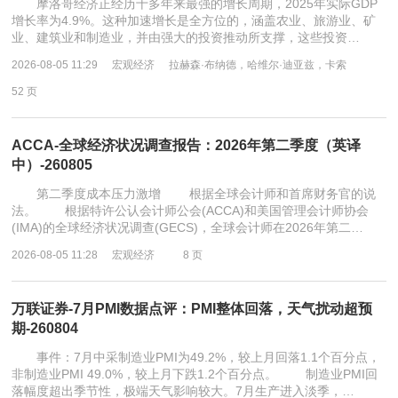
摩洛哥经济正经历十多年来最强的增长周期，2025年实际GDP
增长率为4.9%。这种加速增长是全方位的，涵盖农业、旅游业、矿
业、建筑业和制造业，并由强大的投资推动所支撑，这些投资…
2026-08-05 11:29
宏观经济
拉赫森·布纳德，哈维尔·迪亚兹，卡索
52 页
ACCA-全球经济状况调查报告：2026年第二季度（英译
中）-260805
第二季度成本压力激增 根据全球会计师和首席财务官的说
法。 根据特许公认会计师公会(ACCA)和美国管理会计师协会
(IMA)的全球经济状况调查(GECS)，全球会计师在2026年第二…
2026-08-05 11:28
宏观经济
8 页
万联证券-7月PMI数据点评：PMI整体回落，天气扰动超预
期-260804
事件：7月中采制造业PMI为49.2%，较上月回落1.1个百分点，
非制造业PMI 49.0%，较上月下跌1.2个百分点。 制造业PMI回
落幅度超出季节性，极端天气影响较大。7月生产进入淡季，…