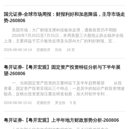
国元证券-全球市场周报：财报利好和加息降温，主导市场走
势-260806
美国市场，大厂财报支撑科技板块反弹，通胀前景仍不明朗
2026年7月25日至7月31日，本周美股三大股指止跌企稳并全线
上涨，主要得益于芯片板块反弹及头部AI大厂的利好财报。宏…
2026-08-06 16:14
宏观经济
刘乐
18 页
粤开证券-【粤开宏观】固定资产投资特征分析与下半年展
望-260806
一、当前固定资产投资的主要特征下及半年趋势展望 从投
资看，固定资产投资呈现出三个特点：一是其中的知识产权投资增速
较高，反映出投资更加注重在研发创新，加大对软件专利…
2026-08-06 15:41
宏观经济
罗志恒
5 页
粤开证券-【粤开宏观】上半年地方财政形势分析-260806