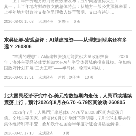
上半年部分地方政府财政数据发布，五个问题值得关注：
其一，上半年地方财政收支的总体特点：从地方一般公共预算来看，
上半年地方财政收支整体呈现收入好于预期、支出有待进…
2026-08-06 15:03
宏观经济
罗志恒
6 页
东吴证券-宏观点评：AI基建投资——从理想到现实还有多
远？-260806
“丰满的理想”：AI基建投资预期能贡献大量政府投资 2026
年，海外主要经济体竞相加大在AI与半导体领域的投资规模。例如韩
国政府计划开展“三大工程”——半导体、物理AI和AI…
2026-08-06 13:51
宏观经济
芦哲，刘子博
13 页
北大国民经济研究中心-美元指数短期内走低，人民币或继续
震荡上行，预计2026年8月在6.70~6.79区间波动-260805
2026年7月，人民币汇率总体6.7476至6.8088区间内震荡升
值。全球主要国家、经济体6月CPI增速下降明显，7月全球主要央行
集体维持利率不变，叠加沃什在国会半年度听证会讲话被解读…
2026-08-05 17:13
宏观经济
3 页