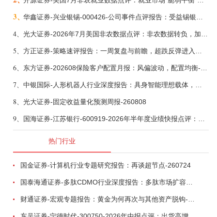
开源证券-美国7月非农就业数据点评：就业市场“脆弱平衡”，美联储加息动力并不高-260808
3、
华鑫证券-兴业银锡-000426-公司事件点评报告：受益锡银产品涨价，H1利润大幅预增-260807
4、
光大证券-2026年7月美国非农数据点评：非农数据转负，加息预期继续收敛-260808
5、
方正证券-策略速评报告：一周复盘与前瞻，超跌反弹进入攻坚期-260808
6、
东方证券-202608保险客户配置月报：风偏波动，配置均衡-260807
7、
中银国际-人形机器人行业深度报告：具身智能理想载体，奇点渐至未来可期-260808
8、
光大证券-固定收益量化预测周报-260808
9、
国海证券-江苏银行-600919-2026年半年度业绩快报点评：营收加速增长，风险抵补能力充足-260807
热门行业
国金证券-计算机行业专题研究报告：再谈超节点-260724
国泰海通证券-多肽CDMO行业深度报告：多肽市场扩容带动CDMO产能扩建-260727
财通证券-宏观专题报告：黄金为何再次与其他资产脱钩-260726
东吴证券-宁德时代-300750-2026年中报点评：出货高增业绩稳健，回购彰显龙头信心-260726