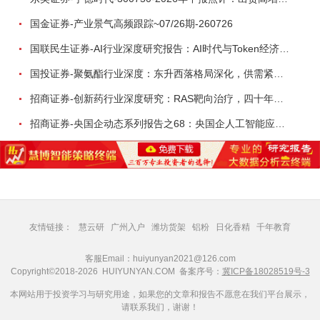
国金证券-产业景气高频跟踪~07/26期-260726
国联民生证券-AI行业深度研究报告：AI时代与Token经济，从技术符号到数字石油-260801
国投证券-聚氨酯行业深度：东升西落格局深化，供需紧平衡驱动盈利修复-260804
招商证券-创新药行业深度研究：RAS靶向治疗，四十年不可成药的终结，与终结之后的治疗格局演化-260805
招商证券-央国企动态系列报告之68：央国企人工智能应用场景专题-260803
友情链接：
慧云研
广州入户
潍坊货架
铝粉
日化香精
千年教育
客服Email：huiyunyan2021@126.com
Copyright©2018-2026 HUIYUNYAN.COM 备案序号：
冀ICP备18028519号-3
本网站用于投资学习与研究用途，如果您的文章和报告不愿意在我们平台展示，
请联系我们，谢谢！