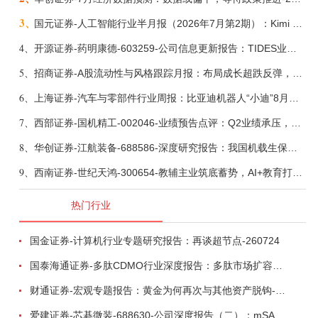
3、
国元证券-人工智能行业半月报（2026年7月第2期）：Kimi K3发布，引领开源大模型发展-260805
4、
开源证券-药明康德-603259-公司信息更新报告：TIDES业务超预期增长，小分子D&M加速向上-260805
5、
招商证券-A股流动性与风格跟踪月报：布局成长超跌反弹，保留部分再平衡配置-260805
6、
上海证券-汽车与零部件行业周报：比亚迪机器人“小迪”8月亮相，“人工智能+”赋能邮政无人机无人车加速落地-260805
7、
西部证券-国机精工-002046-业绩预告点评：Q2业绩承压，看好金刚石散热与特种轴承业务-260804
8、
华创证券-江航装备-688586-深度研究报告：我国机载生保与燃油系统核心供应商，发力“民机+军贸+特种制冷”新质新域——华创交运|航空强国系列（十二）-260804
9、
西南证券-世纪天鸿-300654-教辅主业筑底蓄势，AI+教育打开第二曲线-260729
热门行业
国金证券-计算机行业专题研究报告：再谈超节点-260724
国泰海通证券-多肽CDMO行业深度报告：多肽市场扩容带动CDMO产能扩建-260727
财通证券-宏观专题报告：黄金为何再次与其他资产脱钩-260726
爱建证券-芯碁微装-688630-公司深度报告（二）：mSAP带动LDI量价齐升，大尺寸封装打开成长空间-260722