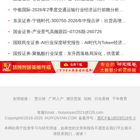
中银国际-2026年2季度交通运输行业经济运行前瞻分析：地缘冲突致航运和航空景气度分化，交通基础设施板块总体呈现稳健特征-260724
东吴证券-宁德时代-300750-2026年中报点评：出货高增业绩稳健，回购彰显龙头信心-260726
国金证券-产业景气高频跟踪~07/26期-260726
国联民生证券-AI行业深度研究报告：AI时代与Token经济，从技术符号到数字石油-260801
国投证券-聚氨酯行业深度：东升西落格局深化，供需紧平衡驱动盈利修复-260804
友情链接：
慧云研
广州入户
潍坊货架
铝粉
日化香精
千年教育
客服Email：huiyunyan2021@126.com
Copyright©2018-2026 HUIYUNYAN.COM 备案序号：
冀ICP备18028519号-3
本网站用于投资学习与研究用途，如果您的文章和报告不愿意在我们平台展示，
请联系我们，谢谢！