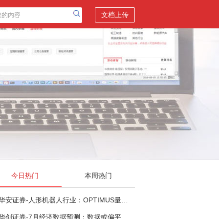
文档上传
今日热门
本周热门
华安证券-人形机器人行业：OPTIMUS量产在即，核心零部件充分受益-260803
华创证券-7月经济数据预测：数据或偏平，等待政策推进-260805