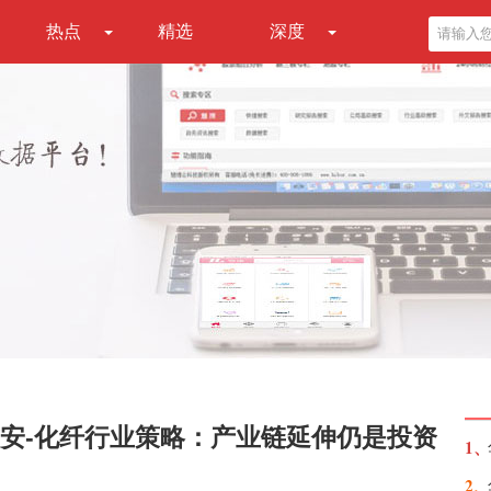
热点
精选
深度
安-化纤行业策略：产业链延伸仍是投资
1、
2、