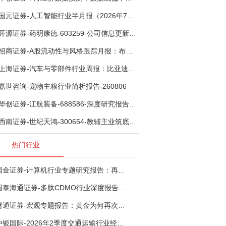
国元证券-人工智能行业半月报（2026年7月第2期）：Kimi K3发布，引领开源大模型发展-260805
开源证券-药明康德-603259-公司信息更新报告：TIDES业务超预期增长，小分子D&M加速向上-260805
招商证券-A股流动性与风格跟踪月报：布局成长超跌反弹，保留部分再平衡配置-260805
上海证券-汽车与零部件行业周报：比亚迪机器人“小迪”8月亮相，“人工智能+”赋能邮政无人机无人车加速落地-260805
嘉世咨询-宠物主粮行业简析报告-260806
华创证券-江航装备-688586-深度研究报告：我国机载生保与燃油系统核心供应商，发力“民机+军贸+特种制冷”新质新域——华创交运|航空强国系列（十二）-260804
西南证券-世纪天鸿-300654-教辅主业筑底蓄势，AI+教育打开第二曲线-260729
热门行业
国金证券-计算机行业专题研究报告：再谈超节点-260724
国泰海通证券-多肽CDMO行业深度报告：多肽市场扩容带动CDMO产能扩建-260727
财通证券-宏观专题报告：黄金为何再次与其他资产脱钩-260726
中银国际-2026年2季度交通运输行业经济运行前瞻分析：地缘冲突致航运和航空景气度分化，交通基础设施板块总体呈现稳健特征-260724