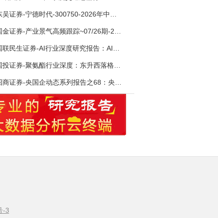
东吴证券-宁德时代-300750-2026年中报点评：出货高增业绩稳健，回购彰显龙头信心-260726
国金证券-产业景气高频跟踪~07/26期-260726
国联民生证券-AI行业深度研究报告：AI时代与Token经济，从技术符号到数字石油-260801
国投证券-聚氨酯行业深度：东升西落格局深化，供需紧平衡驱动盈利修复-260804
招商证券-央国企动态系列报告之68：央国企人工智能应用场景专题-260803
号-3