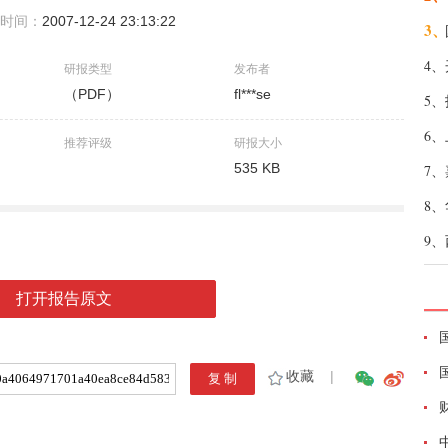
时间：
2007-12-24 23:13:22
3、
4、
研报类型
发布者
（PDF）
fl***se
5、
6、
推荐评级
研报大小
535 KB
7、
8、
9、
打开报告原文
收藏
|