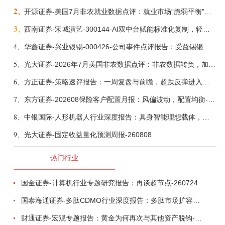
2、
开源证券-美国7月非农就业数据点评：就业市场“脆弱平衡”，美联储加息动力并不高-260808
3、
西南证券-宋城演艺-300144-AI双中台赋能标准化复制，轻重资产双轮打开文旅成长新空间-260731
4、
华鑫证券-兴业银锡-000426-公司事件点评报告：受益锡银产品涨价，H1利润大幅预增-260807
5、
光大证券-2026年7月美国非农数据点评：非农数据转负，加息预期继续收敛-260808
6、
方正证券-策略速评报告：一周复盘与前瞻，超跌反弹进入攻坚期-260808
7、
东方证券-202608保险客户配置月报：风偏波动，配置均衡-260807
8、
中银国际-人形机器人行业深度报告：具身智能理想载体，奇点渐至未来可期-260808
9、
光大证券-固定收益量化预测周报-260808
热门行业
国金证券-计算机行业专题研究报告：再谈超节点-260724
国泰海通证券-多肽CDMO行业深度报告：多肽市场扩容带动CDMO产能扩建-260727
财通证券-宏观专题报告：黄金为何再次与其他资产脱钩-260726