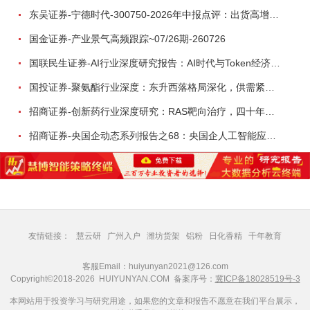
东吴证券-宁德时代-300750-2026年中报点评：出货高增业绩稳健，回购彰显龙头信心-260726
国金证券-产业景气高频跟踪~07/26期-260726
国联民生证券-AI行业深度研究报告：AI时代与Token经济，从技术符号到数字石油-260801
国投证券-聚氨酯行业深度：东升西落格局深化，供需紧平衡驱动盈利修复-260804
招商证券-创新药行业深度研究：RAS靶向治疗，四十年不可成药的终结，与终结之后的治疗格局演化-260805
招商证券-央国企动态系列报告之68：央国企人工智能应用场景专题-260803
友情链接：
慧云研
广州入户
潍坊货架
铝粉
日化香精
千年教育
客服Email：huiyunyan2021@126.com
Copyright©2018-2026 HUIYUNYAN.COM 备案序号：
冀ICP备18028519号-3
本网站用于投资学习与研究用途，如果您的文章和报告不愿意在我们平台展示，